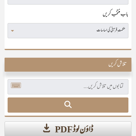
باب منتخب کریں
تلاش کریں
ڈاؤن لوڈ PDF