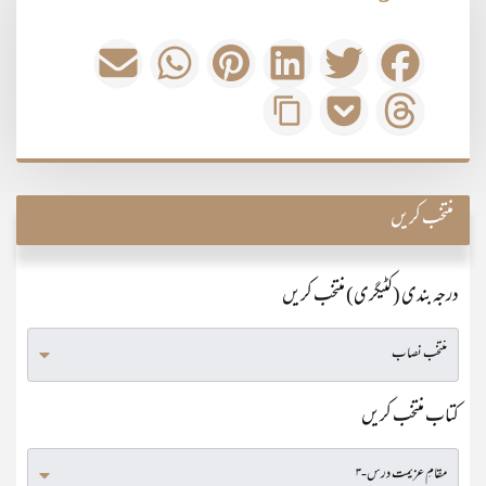
منتخب کریں
درجہ بندی (کٹیگری) منتخب کریں
کتاب منتخب کریں