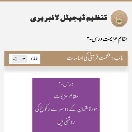
مقامِ عزیمت درس-۳
باب:
حکمت ِقرآنی کی اساسات
33 /
درس-۳
مقامِ عزیمت
سورۃ لقمان کے دوسرے رکوع کی
روشنی میں