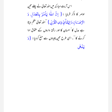
اس آیت مبارکہ میں اللہ تعالیٰ نے پہلے تین
{ اِنَّ اللّٰہَ یَاۡمُرُ بِالۡعَدۡلِ وَ
اوامر کا ذکر فرمایا :
الۡاِحۡسَانِ وَ اِیۡتَآیِٔ ذِی الۡقُرۡبٰی}
’’اللہ تعالیٰ حکم دیتا
ہے عدل کا‘ احسان کا اور رشتہ داروں کے حقوق ادا
{
وَ
کرنے کا‘‘۔ اسی طرح تین چیزوں سے منع کردیا:
یَنۡہٰی