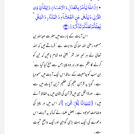
اِنَّ اللّٰہَ یَاۡمُرُ بِالۡعَدۡلِ وَ الۡاِحۡسَانِ وَ اِیۡتَآیِٔ ذِ
ی
٭
الۡقُرۡبٰی وَ یَنۡہٰی عَنِ الۡفَحۡشَآءِ وَ الۡمُنۡکَرِ وَ الۡبَغۡیِ ۚ
یَعِظُکُمۡ لَعَلَّکُمۡ تَذَکَّرُوۡنَ ﴿۹۰﴾
اس آیت کے بارے میں حضرت عبداللہ بن
مسعود رضی اللہ عنہ کی روایت ہے ‘ فرماتے ہیں کہ اللہ
تعالیٰ نے ہر خیر اور شر‘ یعنی وہ تمام باتیں کہ جن کو
کرنے کا حکم ہے اور ہر وہ چیز جس سے منع کیا گیا ہے‘
ان سب کو جامعیت کے ساتھ اس ایک آیت میں سمو دیا
ہے۔ گویا یہ قرآن حکیم کی عظیم ترین آیات میں سے
ہے۔ سورۃ النحل ہی میں قرآن کی شان میں یہ الفاظ آئے
{تِبۡیَانًا لِّکُلِّ شَیۡءٍ }
ہیں:
کہ اس میں ہر چیز کی
وضاحت موجود ہے۔ بعض علماء نے کہا کہ یہ آیت اس
دعوے کی ایک بہت بڑی گواہی اور ایک واضح ثبوت
ہے۔