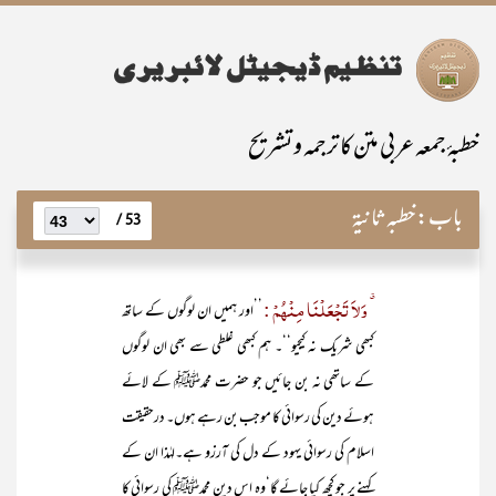
خطبۂ جمعہ عربی متن کا ترجمہ و تشریح
باب:
خطبہ ثانیۃ
53 /
٭ وَلاَ تَجْعَلْنَا مِنْہُمْ :
’’اور ہمیں ان لوگوں کے ساتھ
کبھی شریک نہ کیجیو‘‘۔ ہم کبھی غلطی سے بھی ان لوگوں
کے ساتھی نہ بن جائیں جو حضرت محمدﷺ کے لائے
ہوئے دین کی رسوائی کا موجب بن رہے ہوں۔ درحقیقت
اسلام کی رسوائی یہود کے دل کی آرزو ہے۔لہٰذا ان کے
کہنے پر جو کچھ کیا جائے گا‘وہ اس دین محمدﷺ کی رسوائی کا