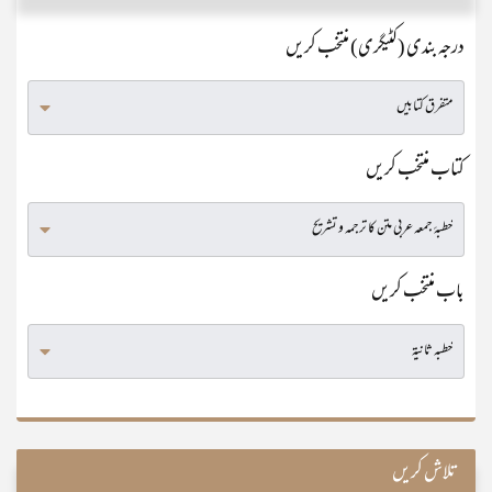
درجہ بندی (کٹیگری) منتخب کریں
کتاب منتخب کریں
باب منتخب کریں
تلاش کریں