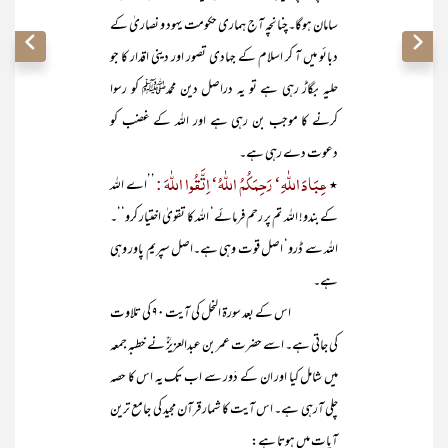
سامان ہوگا۔چنانچہ آج ہماری حکومت یہود و نصاریٰ کے
دبائو میں آ کر اسلام کے جہادی تصور اور دینی اقدار کا جو
حلیہ بگاڑ رہی ہے تو یہ دراصل دین محمدﷺ کو رسوا
کرنے کا موجب بن رہی ہے اور اللہ کے غضب کو
دعوت دے رہی ہے۔
عِبَادَ اللّٰہِ‘ رَحِمَکُمُ اللّٰہُ‘ اِتَّقُوا اللّٰہَ :
٭
’’اے اللہ
کے بندو! اللہ تم پر رحم فرمائے‘ اللہ کا تقویٰ اختیار کرو‘‘۔
اللہ سے ڈرو‘ اصل قوت وہی ہے۔اصل سپریم پاور وہی
ہے۔
اس کے بعد سورۃ النحل کی آیت ۹۰ کی تلاوت
کی جاتی ہے۔ اسے حضرت عمر بن عبدالعزیزؒ نے خطبہ جمعہ
میں شامل کیا اور ان کے دَور سے اب تک یہ اس کا حصہ
چلی آرہی ہے۔ اس آیت کا شمار قرآن مجید کی جامع ترین
آیات میں ہوتا ہے: