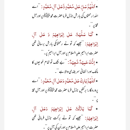
اَللّٰہُمَّ صَلِّ عَلٰی مُحَمَّدٍ وَّعَلٰی آلِ مُحَمَّدٍ:
٭
’’اے
اللہ! رحمتوں کی بارش نازل فرما حضرت محمدﷺ پر اور آلِ
محمدؐ پر‘‘۔
کَمَا صَلَّیْتَ عَلٰی اِبْرَاہِیْمَ وَ عَلٰی آلِ
٭
اِبْرَاہِیْمَ:
’’جیسے کہ تو نے رحمتوںکی بارش برسائی تھی
حضرت ابراہیم علیہ السلام پر اور آلِ ابراہیم ؑ پر۔‘‘
اِنَّکَ حَمِیْدٌ مَّجِیْدٌ:
٭
’’بے شک تو تمام خوبیوں کا
مالک اور انتہائی سربلندی والا ہے‘‘۔
اَللّٰہُمَّ بَارِکْ عَلٰی مُحَمَّدٍ وَعَلٰی آلِ مُحَمَّدٍ:
٭
’’اے
پروردگار! برکتیں نازل فرما حضرت محمدﷺ پر اور آلِ محمدؐ
پر‘‘۔
کَمَا بَارَکْتَ عَلٰی اِبْرَاہِیْمَ وَعَلٰی آلِ
٭
اِبْرَاہِیْمَ:
’’جیسے کہ تو نے برکت نازل فرمائی تھی
حضرت ابراہیم علیہ السلام پر اور اُن کی آل پر‘‘۔