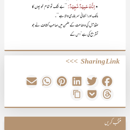
اِنَّکَ حَمِیْدٌ مَّجِیْدٌ:
٭
’’بے شک تو تمام خوبیوں کا
مالک اور انتہائی سربلندی والا ہے‘‘۔
لفظ آل کی وضاحت کے ضمن میں صاحب کشاف نے جو
تشریح کی ہے‘ اس کے
>>>
Sharing Link
منتخب کریں