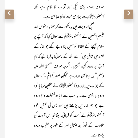
صرف بہت بڑی نیکی اور ثواب کا کام ہے بلکہ
آنحضورﷺ سے ہماری محبت کا تقاضا بھی ہے۔
صحیح احادیث میں یہ مذکور ہے کہ صحابہ رضوان اللہ
علیہم اجمعین نے آنحضورﷺ سے سوال کیا کہ آپؐ پر
سلام بھیجنے کے الفاظ تو ہمیں بتا دیے گئے جو نماز کے
تشہد میں شامل ہیں‘ اے اللہ کے رسولؐ! یہ فرمائیے کہ ہم
آپؐ پر درود کیسے بھیجیں۔ اگرچہ صرف ’’صلی اللہ علیہ
وسلم‘‘ کہہ دینا بھی درود ہے ‘لیکن صحابہ کرامؓ کے سوال
کے جواب میں جو درود آنحضورﷺ نے تلقین فرمایا ‘ وہ
درودِ ابراہیمی ہے۔ یہ سب سے زیادہ فضیلت والا درود
ہے جو ہم نماز میں پڑھتے ہیں اور جس کی تلقین خود
آنحضورﷺ نے اُمت کو فرمائی۔ چنانچہ اس آیت کی
تلاوت کے فوراً بعد امتثالِ امر کے طور پر خطیب درود
پڑھتا ہے۔