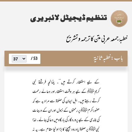
خطبۂ جمعہ عربی متن کا ترجمہ و تشریح
باب:
خطبہ ثانیۃ
53 /
کے لیے استغفار کرتے ہیں‘‘۔ چنانچہ فرشتے نبی
کریمﷺ کے لیے ہر وقت استغفار اور دعائے رحمت
کرتے رہتے ہیں۔ اہل ایمان کی صلوٰۃ سے مراد یہ ہے کہ
حضوراکرمﷺ پر رحمتوں کے نزول اور ان کے درجات
کی بلندی کے لیے پروردگار کی بارگاہ میں دعا کی جائے۔ لہٰذا
نبیﷺ پر صلوٰۃ یادرود بھیجنے کا بڑا اونچا مقام ہے۔ یہ نہ