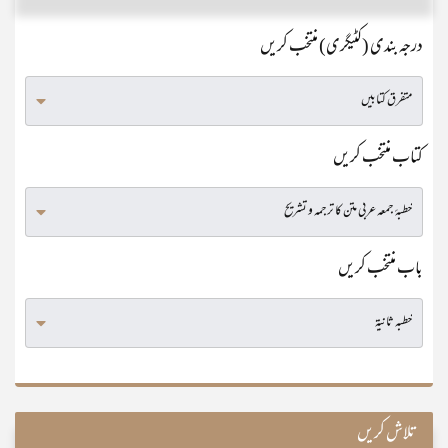
درجہ بندی (کٹیگری) منتخب کریں
کتاب منتخب کریں
باب منتخب کریں
تلاش کریں