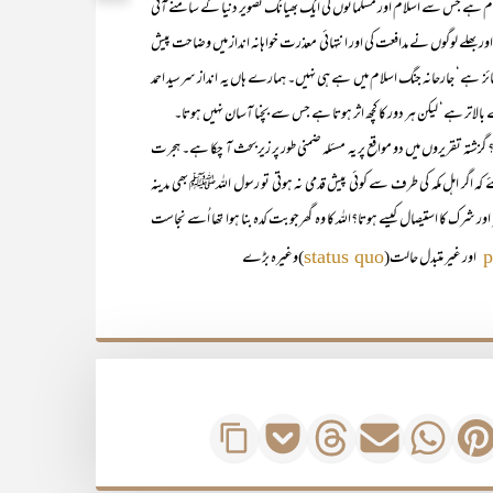
ام ہے جس سے اسلام اور مسلمانوں کی ایک بھیانک تصویر دنیا کے سامنے آتی
 بھلے لوگوں نے مدافعت کی اور انتہائی معذرت خواہانہ انداز میں وضاحت پیش
ز ہے‘ جارحانہ جنگ اسلام میں ہے ہی نہیں۔ ہمارے ہاں یہ انداز سرسید احمد
الاتر ہے‘ لیکن ہر دور کا کچھ اثر ہوتا ہے جس سے بچنا آسان نہیں ہوتا۔
تقریروں میں دو مواقع پر یہ مسئلہ ضمنی طور پر زیربحث آ چکا ہے۔ ہجرت
ھئے کہ اگر اہل مکہ کی طرف سے کوئی پیش قدمی نہ ہوتی تو رسول اللہﷺ بھی مدینہ
ر اور شرک کا استیصال کیسے ہوتا؟اللہ کا وہ گھرجوبت کدہ بنا ہوا تھا اُسے نجاست
اور غیر متبدل حالت(
)وغیرہ بڑے
status quo
p