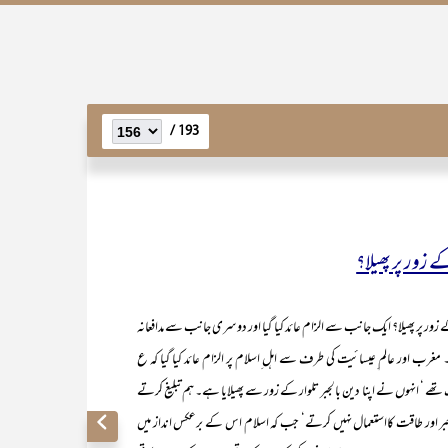
193 /
ے زور پر پھیلا؟
 پر پھیلا؟ ایک جانب سے الزام عائد کیا گیا اور دوسری جانب سے مدافعانہ
ئی۔ مغرب اور عالم ِعیسائیت کی طرف سے اہل ِاسلام پر الزام عائد کیا گیا کہ ع
 انہوں نے اپنا دین بالجبر تلوار کے زور سے پھیلایا ہے۔ ہم تبلیغ کرتے
 جبر اور طاقت کااستعمال نہیں کرتے‘ جب کہ اسلام اس کے برعکس انداز میں