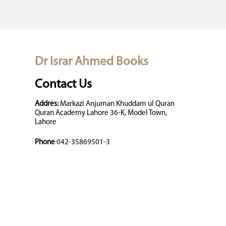
Dr Israr Ahmed Books
Contact Us
Addres:
Markazi Anjuman Khuddam ul Quran
Quran Academy Lahore 36-K, Model Town,
Lahore
Phone
042-35869501-3