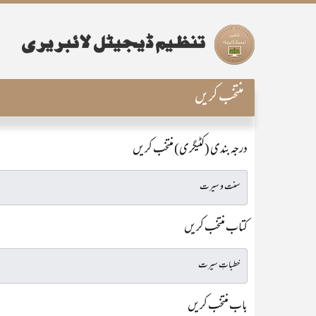
منتخب کریں
درجہ بندی (کٹیگری) منتخب کریں
کتاب منتخب کریں
باب منتخب کریں