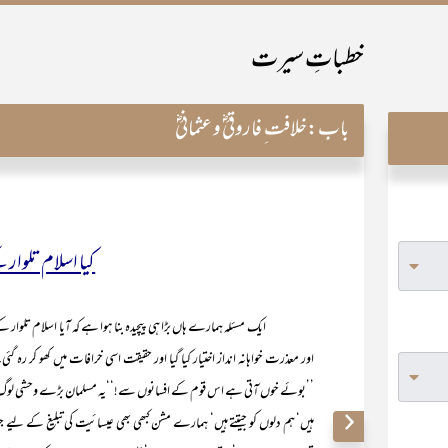
خطباتِ سیرت
باب:
خلافت ِ فاروقیؓ و عثمانیؓ
کیا اسلام تلوار ک
ایک مسئلہ ہمارے ہاں بڑا ہی پیچیدہ بنا ہوا ہے کہ آیا اسلام تلوار کے زور
اور معذرت خواہانہ انداز اختیار کیا گیا اور حقیقت اسی خرافات میں کھو کر رہ گ
’’بوئے خوں آتی ہے اس قوم کے افسانوں سے!‘‘یہ مسلمان بڑے وحشی لوگ تھے ‘
ہیں‘ ہم دلوں کو جیتتے ہیں‘ ہمارے مشن کبھی بھی عیسائیت کی تبلیغ کے لیے