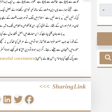
قوت سے پھیلا ہے‘ طاقت سے پھیلا ہے‘ تلوار سے پھیلا ہے۔ یہ ایک ایسا الز
ہے۔ نتیجتاً ہمارے ہاں دین و ملت کے ساتھ خیر خواہی رکھنے والے بعض نیک اور
کی کہ نہیں نہیں ‘یہ بات نہیں ہے‘ اسلام میں جنگ تو صرف مدافعت کے لیے جائ
خان مرحوم اور ان کے رفقاء نے اختیار کیا۔ ان کا خلوص و اخلاص شک و شبہ سے ب
یہ بات جان لینی چاہیے کہ اس معاملے میں اصل نقطۂ عدل ہے کیا؟ گزشتہ 
کے فوراً بعد جب سلسلۂ غزوات کا آغاز ہوا تو میں نے عرض کیا تھا کہ یہ نہ سمج
منورہ میں اطمینان سے بیٹھے رہتے۔ اگر ایسا ہوتا تو دین حق کا غلبہ کیسے ہوتا؟ کف
سے پاک کیسے کیا جاتا؟ پرامن بقائے باہمی (
eaceful coexistence
>>>
Sharing Link