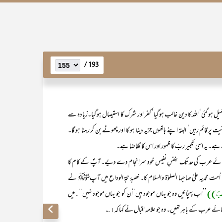
193 /
یل ہو گئی‘ اللہ کا دین غالب ہو گیا‘ کفر اور شرک کا استیصال ہو گیا۔زیادہ سے
پر قائم رہیں‘ البتہ اپنے ہاتھوں جزیہ دینا ہو گا اور چھوٹے بن کر رہنا ہو گا۔
 ہے۔ یہ اسی تکبیر ربّ کا ظہور اور اس کا تقاضا ہے۔
 عرب کی حد تک بنفسِ نفیس خود سرانجام دے دیے۔ آپؐ کے کام کا
پایا اُمت محمدیہ علیٰ صاحبہا الصلوٰۃ والسلام کا۔ خطبۂ حجۃ الوداع میں آپﷺ نے
ائِبَ))
’’اب پہنچائیں وہ جو یہاں موجود ہیں‘ اُن کو جو یہاں موجود نہیں‘‘۔میں
 نمائے عرب کے باہر تھیں۔ وہ جو علامہ اقبال نے کہا کہ: ؎