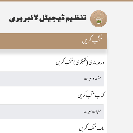
منتخب کریں
درجہ بندی (کٹیگری) منتخب کریں
کتاب منتخب کریں
باب منتخب کریں