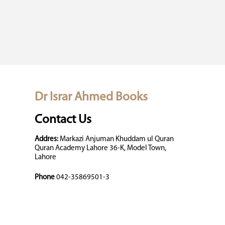
Dr Israr Ahmed Books
Contact Us
Addres:
Markazi Anjuman Khuddam ul Quran
Quran Academy Lahore 36-K, Model Town,
Lahore
Phone
042-35869501-3