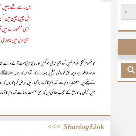
بس رہے تھے یہیں سلجو
اہل چیں چین میں ‘ ای
اسی معمورے میں آبا
اسی دنیا میں یہودی 
تو نمعلوم کتنی اقوام تھیں‘ وہ بھی شامل ہو گئیں اور تاقیامِ قیامت آنے والے تم
دوسرا پہلو ہے دین حق کو عالمی سطح پر پھیلانے کا۔ تو اس کا رسول اللہﷺنے
کے نتیجے میں سلطنت ِ روم سے تصادم کا آغاز ہو گیا ۔ میں عرض کر چکا ہوں کہ ر
تھیں‘ لیکن یہ تاریخ کے عجیب حقائق ہیں کہ اسی سلطنت ِروما سے تصادم کا آغاز 
>>>
Sharing Link