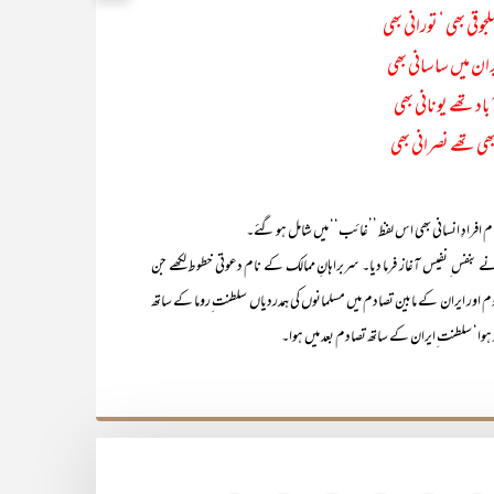
قی بھی ‘ تورانی بھی
ران میں ساسانی بھی
د تھے یونانی بھی
بھی تھے نصرانی بھی
ام افرادِ انسانی بھی اس لفظ ’’غائب‘‘ میں شامل ہو گئے۔
 بنفس ِ نفیس آغاز فرما دیا۔ سربراہانِ ممالک کے نام دعوتی خطوط لکھے جن
وم اور ایران کے مابین تصادم میں مسلمانوں کی ہمدردیاں سلطنت ِروما کے ساتھ
ہوا‘ سلطنت ِایران کے ساتھ تصادم بعد میں ہوا۔