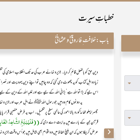
خطباتِ سیرت
باب:
خلافت ِ فاروقیؓ و عثمانیؓ
دین حق کو بالفعل قائم کر دیا۔ جزیرہ نمائے عرب کی حد تک انقلابِ اسلامی کی تکم
زیادہ اہل کتاب کو یہ چھوٹ دی گئی کہ وہ چاہیں تو اپنے دین یہودیت اور نصرانیت 
اس لیے کہ بڑا تو اللہ ہے‘ بڑائی اللہ کے لیے ہے اور غلبہ اللہ کے دین کے لیے
یہ دونوں کام وہ ہیں جو رسول اللہﷺ نے اہل عرب اور جزیرہ نمائے
تیسرا پہلو تھا مذکورہ بالا امور کی عالمی سطح پر تکمیل۔ اب یہ فرضِ منصبی قرار 
((فَلْیُبَلِّغِ الشَّاھِدُ الْغَ
قرآن مجید کے بارے میں ہدایت دے دی کہ
عرض کر چکا ہوں کہ ان بلیغ الفاظ میں وہ اقوام بھی شامل ہیں جو اُس وقت جزیرہ