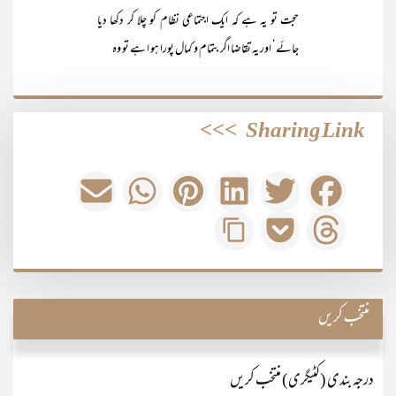
حجت تو یہ ہے کہ ایک اجتماعی نظام کو چلا کر دکھا دیا
جائے‘ اور یہ تقاضا اگر بتمام و کمال پورا ہو ا ہے تو وہ
>>>
Sharing Link
منتخب کریں
درجہ بندی (کٹیگری) منتخب کریں