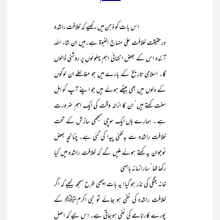
اس بات کو ذہن میں رکھیے کہ خلافت راشدہ
درحقیقت خلافت علیٰ منہاج النبوۃ ہے۔میں اِن شاء اللہ
آئندہ اس کے بعض انتہائی اہم پہلوئوں پر روشنی ڈالوں
گا۔ اسلامی تاریخ کے بارے میں جو مغالطے ان لوگوں
کے دلوں میں بھی بیٹھے ہوئے ہیں جو اپنے آپ کو اہل
سنت کہتے ہیں‘ ان کا ازالہ وقت کی ایک اہم ضرورت
ہے ۔ ہمارے ہاں ایک سوچی سمجھی سازش کے تحت
خلافت راشدہ سے بدظنی پیدا کی گئی ہے۔ چنانچہ بعض
نوجوان یہ کہتے ہوئے ملیں گے کہ خلافت راشدہ میں کیا
رکھا تھا‘ سارا زمانہ باہمی
خانہ جنگی کی نذر ہو گیا! یہ بات اچھی طرح سمجھ لیجیے کہ اگر
خلافت راشدہ کی نفی ہو جائے تو نبی اکرمﷺ کے
پورے کارنامے کی نفی ہو جاتی ہے۔ اس لیے کہ اصل