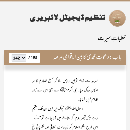
خطباتِ سیرت
باب:
دعوتِ محمدی کا بین الاقوامی مرحلہ
193 /
سرحد سے تمام فوجیں واپس ہٹا کر مسلح تصادم کا ہر
امکان روک دیا۔ نبی اکرمﷺ نے بھی اس سے زائد
اقدام نہیں فرمایا۔
رسول اللہﷺ تبوک میں بیس دن تک مقیم
رہے تاکہ قیصر روم اگر مقابلے میں آنا چاہے تو آئے۔
اس طرح لشکر اسلام کو زبردست اخلاقی اور نفسیاتی فتح