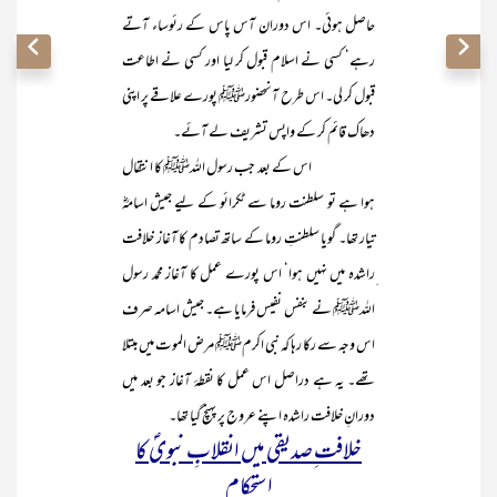
حاصل ہوئی۔ اس دوران آس پاس کے رئوساء آتے
رہے‘ کسی نے اسلام قبول کر لیا اور کسی نے اطاعت
قبول کر لی۔ اس طرح آنحضورﷺ پورے علاقے پر اپنی
دھاک قائم کر کے واپس تشریف لے آئے۔
اس کے بعد جب رسول اللہﷺ کا انتقال
ہوا ہے تو سلطنت روما سے ٹکرائو کے لیے جیش اسامہؓ
تیار تھا۔ گویا سلطنتِ روما کے ساتھ تصادم کا آغاز خلافت
ِراشدہ میں نہیں ہوا‘ اس پورے عمل کا آغاز محمد رسول
اللہﷺ نے بنفس نفیس فرمایا ہے۔ جیش اسامہ صرف
اس وجہ سے رکا رہا کہ نبی اکرمﷺ مرض الموت میں مبتلا
تھے۔ یہ ہے دراصل اس عمل کا نقطۂ آغاز جو بعد میں
دورانِ خلافت راشدہ اپنے عروج پر پہنچ گیا تھا۔
خلافت ِصدیقی میں انقلابِ نبویؐ کا
استحکام