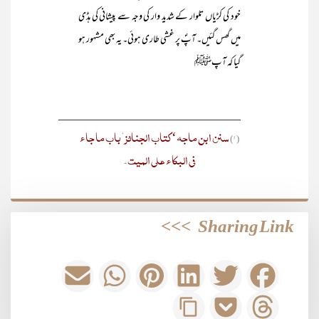
خود کی کڑیاں تلوار کے شدید وار کی وجہ سے پیشانی کی ہڈی
میں گھس گئیں۔ آپؐ پر غشی طاری ہوئی۔ یہ بھی مشہور ہو
گیا کہ آپﷺ
________________________________
سنن ابن ماجہ‘ کتاب الجنائز
باب ما جاء
‘
(۱)
فی البکاء علی المیت
۔
>>>
Sharing Link