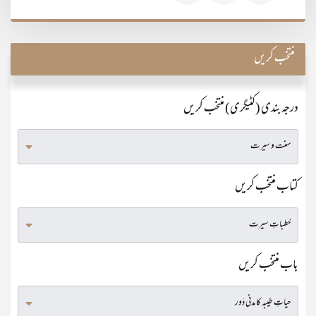
منتخب کریں
درجہ بندی (کٹیگری) منتخب کریں
کتاب منتخب کریں
باب منتخب کریں