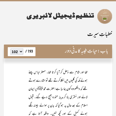
خطباتِ سیرت
باب:
حیاتِ طیبہ کا مدنی دَور
193 /
تھا اور شام سے دُھل کر آیا کرتا تھا۔ معطر لباس پہنے
ہوئے مکہ کی گلیوں میں نکلا کرتے تھے تو اشارے ہوتے
تھے کہ دیکھو وہ کون جا رہا ہے! حضرت محمدﷺ پر ایمان
لائے اور مُقری بنا کر مدینہ منورہ بھیج دیے گئے۔ قبولِ
اسلام کے بعد حال یہ ہو گیا کہ بدن پر سوائے پیوند لگے
ہوئے کمبل کے اور کچھ نہیں۔ واقعہ آتا ہے کہ