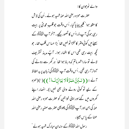
والے نوجوان کا!
حضرت حمزہ رضی اللہ عنہ شہید ہوئے۔ اُن کی لاش
کا مثلہ ہوا‘ کلیجہ چبایا گیا۔ اُس وقت جو قلب ِمحمدیؐ پر بیت
رہی ہو گی آپ ذرا اُس کا تصور کیجیے۔ آخر آپﷺ کے
سینے میں کوئی پتھر کا ٹکڑا تو نہیں تھا‘ بڑا حساس قلب تھا۔ جو
کچھ بیت رہی تھی اس کا اظہار ہوا۔ آپؐ مدینہ تشریف
لائے تو سارا شہر ماتم کدہ بنا ہوا تھا‘ ہر گھر سے رونے کی
آواز آ رہی تھی۔ اُس وقت آپ ﷺ کی زبان پر یہ الفاظ
((لٰــکِنَّ حَمْزَۃَ لَا بَوَاکِیَ لَــہٗ!))
آئے :
(۱) (حمزہ
کے لیے تو کوئی رونے والی بھی نہیں!)۔ انصار اپنے
گھروں میں گئے اور اپنی خواتین کو حضرت حمزہ رضی اللہ
عنہ کی بہن اور آپﷺ کی پھوپھی حضرت صفیہ رضی اللہ
عنہا کے پاس بھیجا۔
رسول اللہﷺ کے دندانِ مبارک شہید ہوئے‘