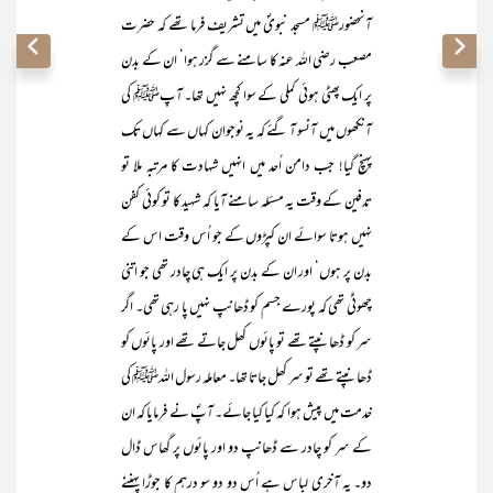
آنحضورﷺ مسجد نبویؐ میں تشریف فرما تھے کہ حضرت
مصعب رضی اللہ عنہ کا سامنے سے گزر ہوا‘ ان کے بدن
پر ایک پھٹی ہوئی کملی کے سوا کچھ نہیں تھا۔ آپﷺ کی
آنکھوں میں آنسو آ گئے کہ یہ نوجوان کہاں سے کہاں تک
پہنچ گیا! جب دامن اُحد میں انہیں شہادت کا مرتبہ ملا تو
تدفین کے وقت یہ مسئلہ سامنے آیا کہ شہید کا تو کوئی کفن
نہیں ہوتا سوائے ان کپڑوں کے جو اُس وقت اس کے
بدن پر ہوں‘ اور ان کے بدن پر ایک ہی چادر تھی جو اتنی
چھوٹی تھی کہ پورے جسم کو ڈھانپ نہیں پا رہی تھی۔ اگر
سر کو ڈھانپتے تھے تو پائوں کھل جاتے تھے اور پائوں کو
ڈھانپتے تھے تو سر کھل جاتا تھا۔ معاملہ رسول اللہﷺ کی
خدمت میں پیش ہوا کہ کیا کیا جائے۔ آپؐ نے فرمایا کہ ان
کے سر کو چادر سے ڈھانپ دو اور پائوں پر گھاس ڈال
دو۔ یہ آخری لباس ہے اُس دو دو سو درہم کا جوڑا پہننے