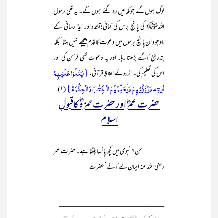
لوگ ہوں گے جو مکہ میں رہ گئے ہوں گے۔ یہ تھی رسول
اللہﷺ کی پانچ برس کی کمائی!تشدد اور ایذا رسانی کے
باوجود ان پانچ برسوں میں دعوت کا قدم پیچھے نہیں ہٹا‘ بلکہ
بتدریج آگے بڑھتا رہا۔ اور یہ دعوت تھی قرآن کی اور
{یَتْلُوْا عَلَیْھِمْ
اس کی تعلیم کی۔ ازروئے الفاظِ قرآنی:
اٰیٰتِہٖ وَیُزَکِّیْھِمْ وَیُعَلِّمُھُمُ الْـکِتٰبَ وَالْحِکْمَۃَ}
(۱)
حضرت عمرؓ اور حضرت حمزہؓ کا قبولِ
اسلام
سن ۶ نبوی میں کچھ پانسا پلٹتا ہے۔ حضرت عمر
رضی اللہ عنہ ایمان لے آئے‘ حضرت
___________________________