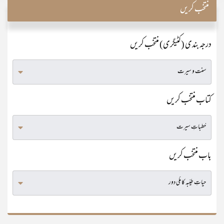
منتخب کریں
درجہ بندی (کٹیگری) منتخب کریں
کتاب منتخب کریں
باب منتخب کریں