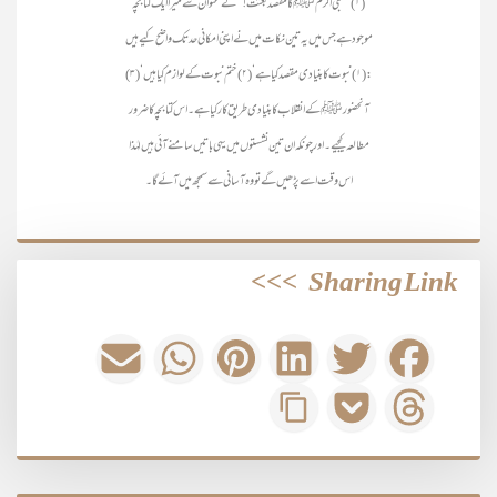
(۱) ’’ نبی اکرمﷺ کا مقصد بعثت!‘‘کے عنوان سے میرا ایک کتابچہ
موجود ہے جس میں یہ تین نکات میں نے اپنی امکانی حد تک واضح کیے ہیں
: (۱) نبوت کا بنیادی مقصد کیا ہے‘ (۲) ختم نبوت کے لوازم کیا ہیں‘ (۳)
آنحضورﷺ کے انقلاب کا بنیادی طریق کار کیا ہے۔ اس کتابچہ کا ضرور
مطالعہ کیجیے۔ اور چونکہ ان تین نشستوں میں یہی باتیں سامنے آئی ہیں لہٰذا
اس وقت اسے پڑھیں گے تو وہ آسانی سے سمجھ میں آئے گا۔
>>>
Sharing Link