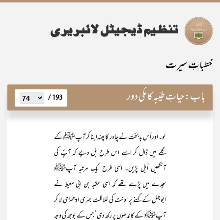
خطباتِ سیرت
باب:
حیاتِ طیّبہ کا مکی دور
193 /
لو۔ اور اُس بدبخت نے چادر کا پھندا بنا کر آپﷺ کے
گلے میں ڈال کر اسے اس طرح بل دیے کہ آپؐ کی
آنکھیں اُبل پڑیں۔ اسی طرح ایک مرتبہ آپﷺ
سجدے میں پڑے تھے کہ اسی عقبہ بن ابی معیط نے
ابوجہل کے کہنے پر اونٹ کی غلاظت بھری اوجھڑی لا کر
آپﷺ کے کاندھوں پر رکھ دی‘ جس کے بوجھ کی وجہ