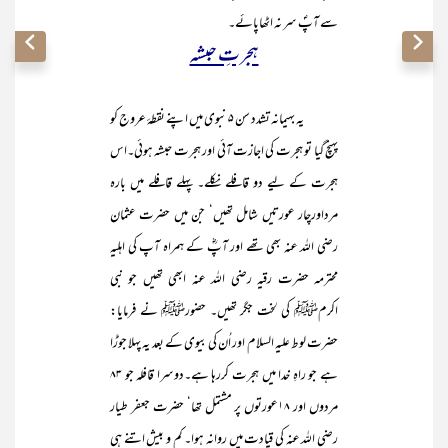
سے آپؐ سر نہ اٹھاپائے۔
ہجرتِ حبشہ
یہ بہیمانہ تشدد سن ۵ نبوی میں اپنے نقطۂ عروج کو
پہنچ گیا تو ہجرت کی اجازت آئی اور ہجرت حبشہ ہوئی۔اس
ہجرت کے لیے دو قافلے نکلے۔ پہلے قافلے میں بارہ
مرداورچار عورتیں شامل تھیں‘ جن میں حضرت عثمان
رضی اللہ عنہ بھی تھے اور آپؓ کے ہمراہ آپ کی اہلیہ
محترمہ حضرت رقیہ رضی اللہ عنہ ابھی تھیں جو نبی
اکرمﷺ کی لخت جگر تھیں۔ حضورﷺ نے فرمایا:
حضرت لوط علیہ السلام اور اُن کی بیوی کے بعد یہ پہلا جوڑا
ہے جو راہِ خدا میں ہجرت کررہا ہے۔دوسرا قافلہ جو ۸۳
مردوں اور ۱۸عورتوں پر مشتمل تھا‘ حضرت جعفر طیار
رضی اللہ عنہ کی قیادت میں روانہ ہوا۔ کم و بیش اتنے ہی