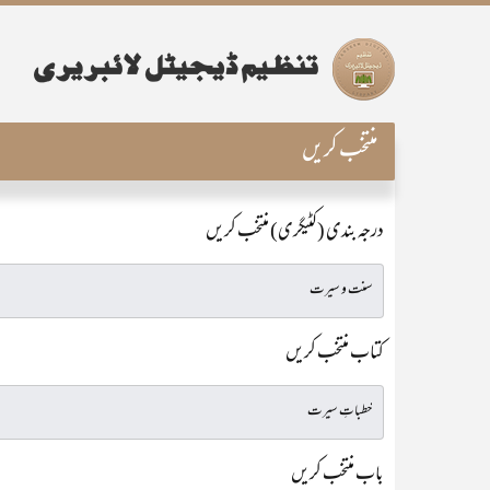
منتخب کریں
درجہ بندی (کٹیگری) منتخب کریں
کتاب منتخب کریں
باب منتخب کریں