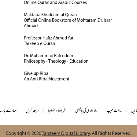
Online Quran and Arabic Courses
Maktaba Khuddam ul Quran
Official Online Bookstore of Mohtaram Dr. Israr
Ahmad
Professor Hafiz Ahmed Yar
Tarkeeb e Quran
Dr. Muhammad Rafi uddin
Philosophy - Theology - Education
Give up Riba
An Anti Riba Movement
ابیں
|
سائٹ میپ
|
رازداری کی پالیسی
|
شرائط و ضوابط
|
رابطہ کریں
|
ہمارے بارے
Copyright © 2026
Tanzeem Digital Library
. All Rights Reserved.