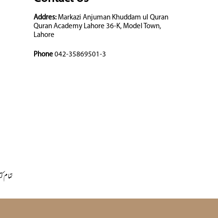
Addres:
Markazi Anjuman Khuddam ul Quran
Quran Academy Lahore 36-K, Model Town,
Lahore
Phone
042-35869501-3
تمام کت