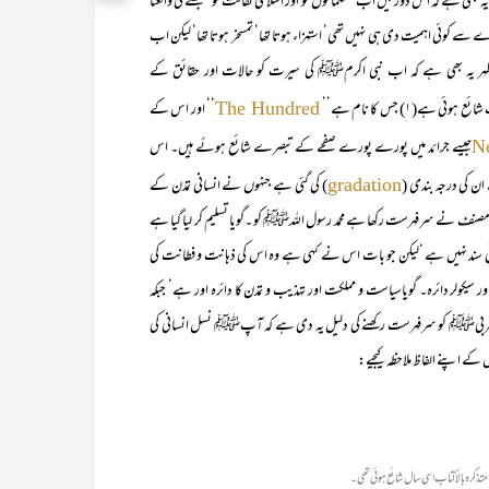
ے کہ اس دَور میں اب مسلمانوں کو اور اسلامی ثقافت کو سمجھنے کی واقعتا
وئی اہمیت دی ہی نہیں تھی‘ استہزاء ہوتا تھا‘ تمسخر ہوتا تھا‘ لیکن اب
ر یہ بھی ہے کہ اب نبی اکرمﷺ کی سیرت کو حالات اور حقائق کے
ہے(۱) جس کا نام ہے’’
‘‘ اور اس کے
The Hundred
جیسے جرائد میں پورے پورے صفحے کے تبصرے شائع ہوئے ہیں۔ اس
N
ان کی درجہ بندی (
) کی گئی ہے جنہوں نے انسانی تمدن کے
gradation
 مصنف نے سرفہرست رکھا ہے محمد رسول اللہﷺ کو ۔گویا تسلیم کر لیا گیا ہے
کوئی سند نہیں ہے ‘لیکن جو بات اس نے کہی ہے وہ اس کی ذہانت و فطانت کی
سیکولر دائرہ۔ گویاسیاست و مملکت اور تہذیب و تمدن کا دائرہ اور ہے‘ جبکہ
محمد عربیﷺ کو سرفہرست رکھنے کی دلیل یہ دی ہے کہ آپﷺ نسل انسانی کی
کے اپنے الفاظ ملاحظہ کیجیے: