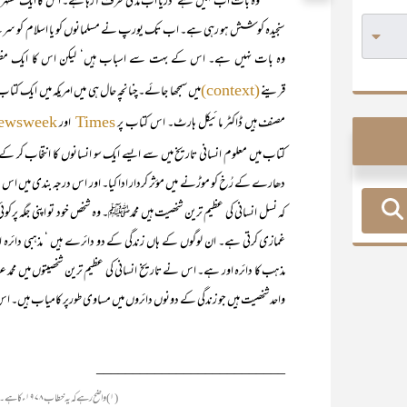
وہ بات اب نہیں ہے‘ دریا اب مد کی طرف آرہا ہے۔ اس کا ایک مظہر یہ بھی ہ
سنجیدہ کوشش ہو رہی ہے۔ اب تک یورپ نے مسلمانوں کو یا اسلام کو سرے سے ک
وہ بات نہیں ہے۔ اس کے بہت سے اسباب ہیں‘ لیکن اس کا ایک مظہ
قرینے
میں سمجھا جائے۔چنانچہ حال ہی میں امریکہ میں ایک کتاب شائع ہوئی 
(context)
مصنف ہیں ڈاکٹر مائیکل ہارٹ۔ اس کتاب پر
اور
ewsweek
Times
کتاب میں معلوم انسانی تاریخ میں سے ایسے ایک سو انسانوں کا انتخاب کر کے 
دھارے کے رُخ کو موڑنے میں مؤثر کردار ادا کیا۔ اور اس درجہ بندی میں اس
کہ نسل انسانی کی عظیم ترین شخصیت ہیں محمدﷺ۔ وہ شخص خود تو اپنی جگہ پر
غمازی کرتی ہے۔ ان لوگوں کے ہاں زندگی کے دو دائرے ہیں ‘ مذہبی دائرہ اور 
مذہب کا دائرہ اور ہے۔ اس نے تاریخ انسانی کی عظیم ترین شخصیتوں میں 
واحد شخصیت ہیں جو زندگی کے دونوں دائروں میں مساوی طورپر کامیاب ہیں۔ اس 
__________________________
(۱) واضح رہے کہ یہ خطاب ۱۹۷۸ء کا ہے۔ متذکرہ بالا کتاب اسی سال شائع ہوئی تھی۔