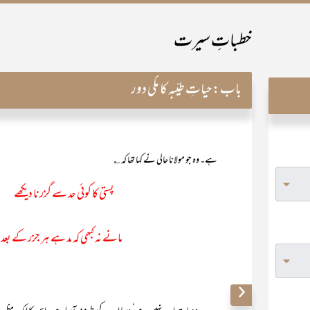
خطباتِ سیرت
باب:
حیاتِ طیّبہ کا مکی دور
ہے۔ وہ جو مولانا حالی نے کہا تھا کہ ؎
پستی کا کوئی حد سے گزرنا دیکھے 
مانے نہ کبھی کہ مد ہے ہر جزر کے 