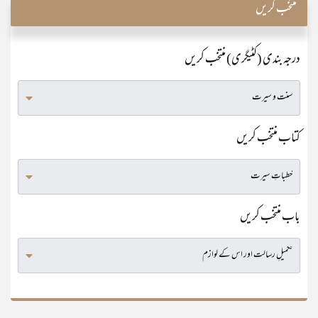
منتخب کریں
درجہ بندی (کٹیگری) منتخب کریں
کتاب منتخب کریں
باب منتخب کریں