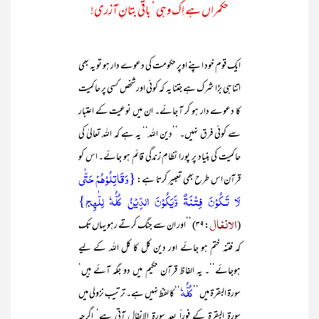
حکمراں ہے اِک وہی ‘ باقی بتانِ آزری!
ایک قوم خود اپنے اوپر حکومت کی دعوے دار ہو تو یہ بھی
اتنا ہی بڑا شرک ہے جتنا یہ کہ کوئی اور شخص کسی پر حاکمیت
کا دعوے دار ہو کر آ جائے۔ ان میں نوعیت کے اعتبار
سے کوئی فرق نہیں۔ ’’دین اللہ‘‘ یہ ہے کہ اللہ تعالیٰ کی
حاکمیت کی بنیاد پر پورا نظامِ زندگی قائم ہو جائے۔ اس کو
{وَقَاتِلُوْھُمْ حَتّٰی
قرآن اس طرح بھی تعبیر کرتا ہے:
لَا تَـکُوْنَ فِتْنَۃٌ وَّیَکُوْنَ الدِّیْنُ کُلُّہٗ لِلّٰہِج}
الانفال
(
:۳۹) ’’اور ان سے جنگ کرتے رہو یہاں تک
کہ فتنہ ختم ہو جائے اور دین کل کا کل اللہ کے لیے
ہوجائے‘‘۔ یہ الفاظ قرآن حکیم میں دو جگہ آئے ہیں‘
کُلُّہٗ
سورۃ البقرۃ میں ’’
‘‘کا لفظ نہیں ہے۔ ترتیب نزولی میں
سورۃ البقرۃ کے فوراً بعد سورۃ الانفال آتی ہے‘ اگرچہ