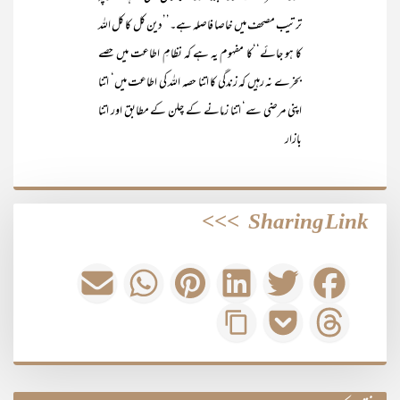
ترتیب مصحف میں خاصا فاصلہ ہے۔’’دین کل کا کل اللہ
کا ہو جائے‘‘کا مفہوم یہ ہے کہ نظامِ اطاعت میں حصے
بخرے نہ رہیں کہ زندگی کا اتنا حصہ اللہ کی اطاعت میں‘ اتنا
اپنی مرضی سے‘ اتنا زمانے کے چلن کے مطابق اور اتنا
بازار
>>>
Sharing Link