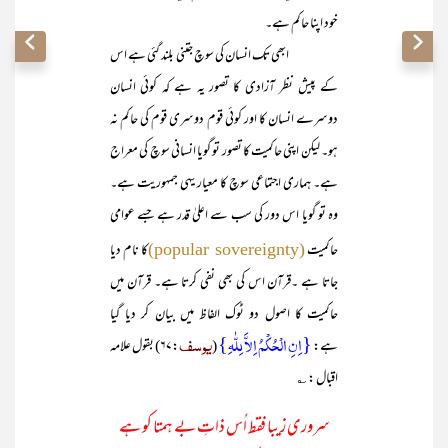
خود اپنا حاکم ہے۔
ابھی تک انسان کی سوچ جتنی بلند گئی ہے اس
کے پیش نظر آزادی کا تصور یہ ہے کہ کوئی انسان
دوسرے انسان کا اور کوئی قوم دوسری قوم کی حاکم نہ
ہو۔ لیکن اپنی حاکمیت کا تصور تو گویا انسانی سوچ کی معراج
ہے۔ ہماری اجتماعی سوچ کا معیار یہی جمہوریت ہے۔
وہ تو گویا اس دور کی سب سے اعلیٰ قدر ہے جسے عوامی
حاکمیت
کا نام دیا
(popular sovereignty)
جاتا ہے ۔قرآن اس کی بھی نفی کرتا ہے۔ قرآن میں
حاکمیت کا اصول دو ٹوک الفاظ میں بیان کر دیا گیا
{اِنِ الْحُکْمُ اِلاَّ لِلّٰہِ}
یوسف
ہے:
(
:۶۷) بقول علامہ
اقبال : ؎
سروری زیبا فقط اُس ذاتِ بے ہمتا کو ہے