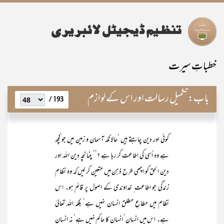
خطباتِ سیرت
باب:
تکمیلِ رسالت اور اس کے لوازم
193 /
کوئی اور دین چاہتے ہیں ‘حالانکہ آسمان و زمین میں جو کچھ
ہے وہ اُسی کی اطاعت کر رہا ہے ؟‘‘ چنانچہ دین اللہ اور
دین الحق کو اچھی طرح ذہن میں متعین کر لیں کہ وہ نظامِ
زندگی جو اطاعت ِ خداوندی کے اصول پر قائم ہو۔ اس
نظام میں مطاعِ مطلق انسان نہیں ہے‘ بلکہ اللہ تعالیٰ
ہے۔ اس میں انسان‘ انسان کا حاکم نہیں ہے‘ نہ انسان