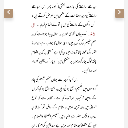
سیدھے راستے کی ہدایت بخش!‘‘اور پھر اس سیدھے
راستے کی مزید وضاحت کے ضمن میں عرض کرتے ہیں:
الی
’’ان لوگوں کے راستے کی جن پر تو نے انعام فرمایا…
الآخر
‘‘--- یہاں فطری طور پر یہ سوال پیدا ہوتا ہے کہ یہ
منعم علیہم لوگ کون ہیں؟ اسی سوال کا جواب ہے جو سورۃ
النساء کی محولہ بالا آیت میں دیا گیا ہے ‘ یعنی یہ کہ یہ انعام
یافتہ لوگ چار گروہوں پر مشتمل ہیں‘ انبیاء‘ صدیقین‘ شہداء
اور صالحین۔
اس آیۂ کریمہ سے جہاں منعم علیہم کی چار
گروہوں میں تقسیم واضح ہوئی وہیں یہ بھی واضح ہو گیا کہ ان
کے مابین ترتیب ِ مراتب کیا ہے۔ ظاہر ہے کہ نوعِ
انسانی میں بلند ترین مرتبہ و مقام کے حامل تو ‘ بلاشائبہ
ریب و شک حضرات ِ انبیاء ہیں‘ علیہم الصلوٰۃ والسلام ۔
ان کے متصلاً بعد مقام اور مرتبہ ہے صدیقین کرام کا۔ ان