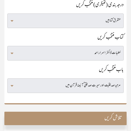
درجہ بندی (کٹیگری) منتخب کریں
کتاب منتخب کریں
باب منتخب کریں
تلاش کریں