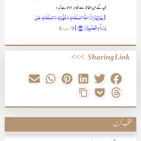
مجید کے ان الفاظ سے ظاہر ہوتا ہے کہ:
{یٰمَرۡیَمُ اِنَّ اللّٰہَ اصۡطَفٰکِ وَ طَہَّرَکِ وَ اصۡطَفٰکِ عَلٰی
نِسَآءِ الۡعٰلَمِیۡنَ ﴿۴۲﴾}
(
آل عمران
)
>>>
Sharing Link
منتخب کریں