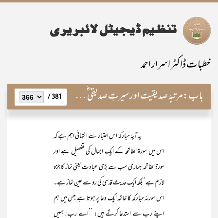
خطبات ڈاکٹر اسرار احمد
باب:
مرتبۂ صدیقیت اور سیرتِ صدیقی ؓ آ ئینۂ قرآن میں
381 /
یہ آیۂ مبارکہ اس اعتبار سے انتہائی اہم ہے کہ
اس میں سورۃ الفاتحہ کے ایک اجمال کی تفصیل ہے اور
سورۃ الفاتحہ ہماری سب سے بڑی عبادت یعنی نماز کا جزو
لازم ہے‘ بلکہ ایک حدیث ِقدسی کی رو سے عین نماز ہے۔
اس سورئہ مبارکہ کا خاتمہ ایک دعا پر ہوتا ہے جس میں ہم
اپنے رب سے استدعا کرتے ہیں: ’’اے رب! ہمیں