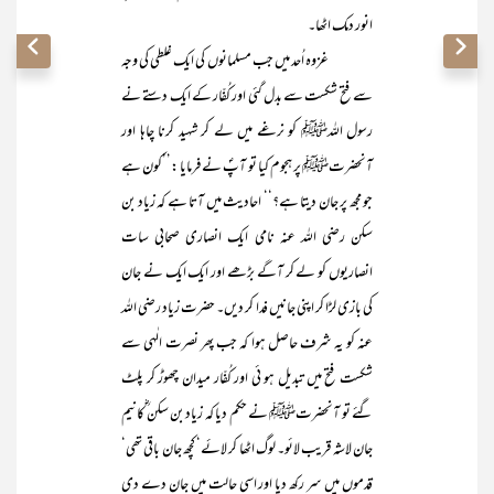
انور دمک اٹھا۔
غزوہ اُحد میں جب مسلمانوں کی ایک غلطی کی وجہ
سے فتح شکست سے بدل گئی اور کُفّار کے ایک دستے نے
رسول اللہﷺ کو نرغے میں لے کر شہید کرنا چاہا اور
آنحضرتﷺ پر ہجوم کیا تو آپؐ نے فرمایا :’’کون ہے
جو مجھ پر جان دیتا ہے؟‘‘ احادیث میں آتا ہے کہ زیاد بن
سکن رضی اللہ عنہ نامی ایک انصاری صحابی سات
انصاریوں کو لے کر آگے بڑھے اور ایک ایک نے جان
کی بازی لڑا کر اپنی جانیں فدا کر دیں۔ حضرت زیاد رضی اللہ
عنہ کو یہ شرف حاصل ہوا کہ جب پھر نصرت الٰہی سے
شکست فتح میں تبدیل ہو ئی اور کُفّار میدان چھوڑ کر پلٹ
گئے تو آنحضرتﷺ نے حکم دیا کہ زیاد بن سکن ؓکا نیم
جان لاشہ قریب لائو۔ لوگ اٹھا کر لائے‘ کچھ جان باقی تھی‘
قدموں میں سر رکھ دیا اور اسی حالت میں جان دے دی