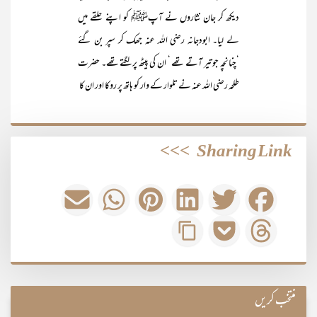
دیکھ کر جان نثاروں نے آپﷺ کو اپنے حلقے میں
لے لیا۔ ابودجانہ رضی اللہ عنہ جھک کر سپر بن گئے
‘چنانچہ جو تیر آتے تھے ‘ ان کی پیٹھ پر لگتے تھے۔ حضرت
طلحہ رضی اللہ عنہ نے تلوار کے وار کو ہاتھ پر روکا اور ان کا
>>>
Sharing Link
منتخب کریں