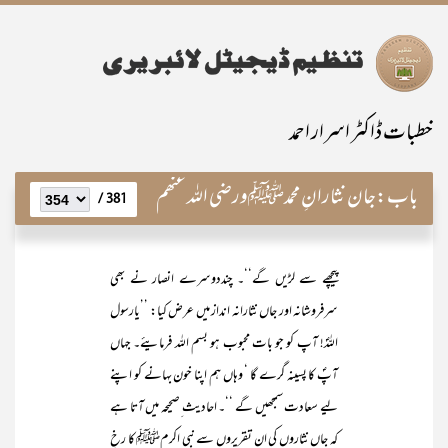
خطبات ڈاکٹر اسرار احمد
باب:
جان نثارانِ محمدﷺورضی اللہ عنھم
381 /
پیچھے سے لڑیں گے‘‘۔ چنددوسرے انصار نے بھی
سرفروشانہ اور جاں نثارانہ انداز میں عرض کیا: ’’یارسول
اللہؐ! آپ کو جو بات محبوب ہو بسم اللہ فرمایئے۔ جہاں
آپؐ کا پسینہ گرے گا ‘ وہاں ہم اپنا خون بہانے کو اپنے
لیے سعادت سمجھیں گے ‘‘۔ احادیث ِصحیحہ میں آتا ہے
کہ جاں نثاروں کی ان تقریروں سے نبی اکرمﷺ کا رخِ