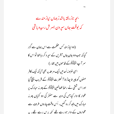
؎
بچہ ناز رفتہ باشد ز جہاں نیاز مندے
کہ بوقت ِجاں سپردن بسرش رسیدہ باشی
(وہ نیاز مند کس عظمت سے اس جہان سے گزر
گیا کہ جب وہ جان جاں آفریں کے سپرد کر رہا تھا تو اس کا
سر آپ ﷺکے قدموں میں تھا۔)
اسی غزوئہ اُحد میں ایک مرحلہ یہ بھی آیا کہ ایک کافر
صفوں کو چیرتا پھاڑتا آنحضرتﷺ کے قریب پہنچ گیا
اور اس شقی نے رحمۃٌ للعالمینﷺ کے چہرئہ مبارک پر
تلوار کا وار کیاجس کی وجہ سے مغفر کی دو کڑیاں چہرئہ
مبارک میں چبھ کر رہ گئیں۔ اُس وقت چاروں طرف سے
تلواروں کے وار ہو رہے تھے‘ تیر برس رہے تھے۔ یہ