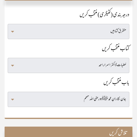
درجہ بندی (کٹیگری) منتخب کریں
کتاب منتخب کریں
باب منتخب کریں
تلاش کریں