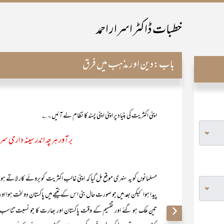
خطبات ڈاکٹر اسرار احمد
باب:
دین اور مذہب میں فرق
اپنی اکثریت کی بنیاد پر اپنی اپنی پسند کا نظام لے آئیں ۔ ؎
بر آور ہرچہ اندر سینہ داری س
مسلمانوں کو یہ سنہری موقع مل گیا کہ اپنی غالب اکثریت کو بروئے کار لاتے ہوئ
پیدا ہوا‘ لیکن بعد میں جو صورت حال بنی اس کے نتیجے میں پاکستان دولخت ہوا 
تین ملک ہو گئے اور تقسیم کے وقت پاکستان اور بھارت کا جو نسبت تناسب ت