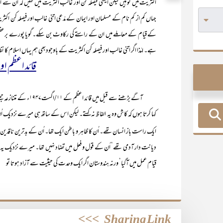
اکثریت میں تو ہیں لیکن ایسی فیصلہ کن اور غالب اکثریت میں نہیں کہ اُن سے اس 
جہاں کم از کم نام کے مسلمان اور ایمان کے مدّعی اتنی غالب اور فیصلہ کن اکثریت 
کے قیام کے معاملے میں ان کے راستے کی رکاوٹ بن سکے۔ گویا پورے برعظیم پ
ہے۔ لہٰذا اگر اتنی غالب اور فیصلہ کن اکثریت کے باوجودبھی ہم یہاں اسلام کا نظا
قائد اعظم او
آگے بڑھنے سے قبل میں 
کہا کرتا ہوں کہ کاش وہ یہ الفاظ نہ کہتے۔ لیکن اس کے ساتھ ہی میرے نزدیک اُن 
ایک راست باز انسان تھے۔ اُن کا ظاہر و باطن ایک تھا۔ اُن کے بدترین ناقدین 
دیانت دار آدمی تھے‘ اُن کے قول و فعل میں تضاد نہیں تھا۔ میرے نزدیک یہ اُن کا
قیام عمل میں آگیا‘ ورنہ ہندوستان اگر ایک وحدت کی حیثیت سے آزاد ہوتا تو
>>>
Sharing Link