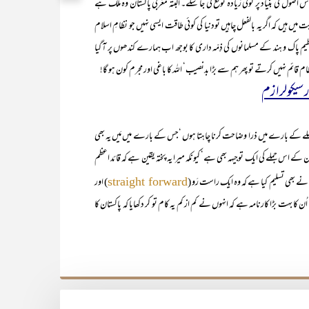
اصول کی بنیاد پر کوئی زیادہ توقع کی جا سکے۔ البتہ مغربی پاکستان وہ ملک ہے
میں ہیں کہ اگر یہ بالفعل چاہیں تودنیا کی کوئی طاقت ایسی نہیں جو نظامِ اسلام
اک و ہند کے مسلمانوں کی ذِمّہ داری کا بوجھ اب ہمارے کندھوں پر آ گیا
م قائم نہیں کرتے تو پھر ہم سے بڑا بدنصیب‘ اللہ کا باغی اور مجرم کون ہو گا!
ر سیکولرازم
قائد اعظم کے ۱۱ /اگست۱۹۴۷ء کے متنازعہ جملے کے بارے میں ذرا وضاحت کرنا چاہتا ہوں ‘جس کے بارے میں مَیں یہ بھی
کے اس جملے کی ایک توجیہہ بھی ہے‘ کیونکہ میرا یہ پختہ یقین ہے کہ قائد اعظم
نے بھی تسلیم کیا ہے کہ وہ ایک راست رَو (
) اور
straight forward
 بہت بڑا کارنامہ ہے کہ انہوں نے کم از کم یہ کام تو کر دکھایا کہ پاکستان کا