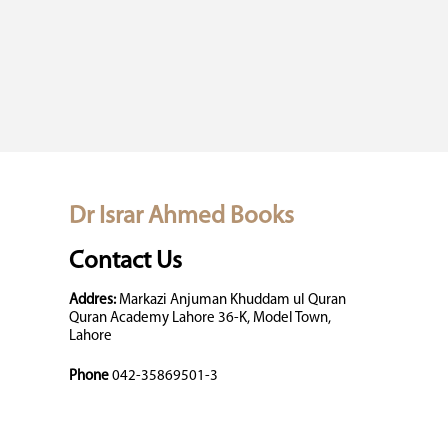
Dr Israr Ahmed Books
Contact Us
Addres:
Markazi Anjuman Khuddam ul Quran
Quran Academy Lahore 36-K, Model Town,
Lahore
Phone
042-35869501-3