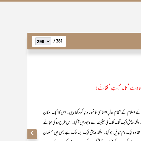
381 /
رو دے ‘ نالۂ ‘آہے ‘ فغانے!
ے اسلام کے نظامِ عدلِ اجتماعی کا نمونہ دنیا کو دکھا دیں۔ اس کا ایک امکان
اور بنگلہ دیش ایک الگ ملک کی حیثیت سے وجود میں آ گیا۔ اس طرح دو کی بجائے
ھا وہ ایک دم تبدیل ہو گیا۔ بنگلہ دیش ایک ایسا ملک ہے جس میں مسلمان