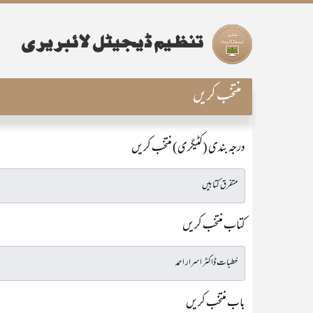
منتخب کریں
درجہ بندی (کٹیگری) منتخب کریں
کتاب منتخب کریں
باب منتخب کریں