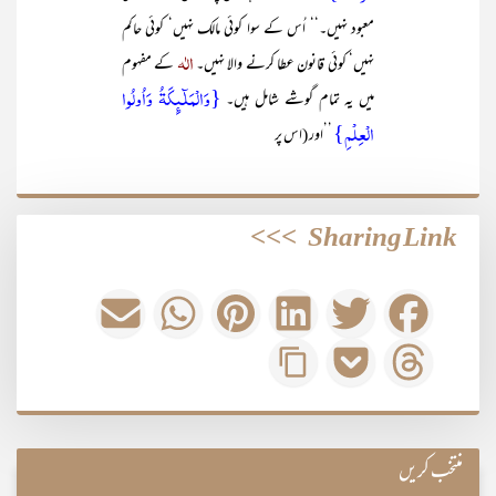
معبود نہیں۔‘‘ اُس کے سوا کوئی مالک نہیں‘ کوئی حاکم
الٰہ
نہیں‘ کوئی قانون عطا کرنے والا نہیں۔
کے مفہوم
{وَالْمَلٰٓئِکَۃُ وَاُولُوا
میں یہ تمام گوشے شامل ہیں۔
الْعِلْمِ}
’’اور (اس پر
>>>
Sharing Link
منتخب کریں