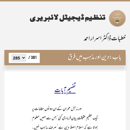
خطبات ڈاکٹر اسرار احمد
باب:
دین اور مذہب میں فرق
381 /
تفہیم ِآیات
سورئہ آل عمران کے ان دونوں مقامات پر
ایک عظیم حقیقت بیان فرما دی گئی‘ جس سے ہمیں معلوم
ہوتا ہے کہ اسلام اصلاً دین ہے‘ صرف مذہب نہیں۔