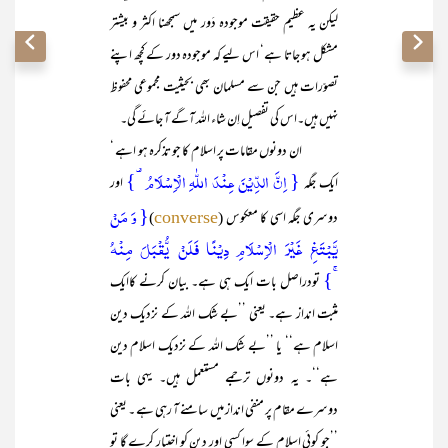
لیکن یہ عظیم حقیقت موجودہ دَور میں سمجھنا اکثر و بیشتر
مشکل ہو جاتا ہے‘ اس لیے کہ موجودہ دور کے کچھ اپنے
تصوّرات ہیں جن سے مسلمان بھی بحیثیت مجموعی محفوظ
نہیں ہیں۔اس کی تفصیل اِن شاء اللہ آگے آ جائے گی۔
ان دونوں مقامات پر اسلام کا جو تذکرہ ہو اہے ‘
{ اِنَّ الدِّیۡنَ عِنۡدَ اللّٰہِ الۡاِسۡلَامُ ۟}
ایک جگہ
اور
{ وَ مَنۡ
دوسری جگہ اسی کا معکوس (
)
converse
یَّبۡتَغِ غَیۡرَ الۡاِسۡلَامِ دِیۡنًا فَلَنۡ یُّقۡبَلَ مِنۡہُ
ۚ}
تودراصل بات ایک ہی ہے۔ بیان کرنے کاایک
مثبت انداز ہے۔ یعنی ’’بے شک اللہ کے نزدیک دین
اسلام ہے‘‘ یا ’’بے شک اللہ کے نزدیک اسلام دین
ہے‘‘۔ یہ دونوں ترجمے مستعمل ہیں۔ یہی بات
دوسرے مقام پر منفی انداز میں سامنے آ رہی ہے ۔ یعنی
’’جو کوئی اسلام کے سوا کسی اور دین کو اختیار کرے گا تو