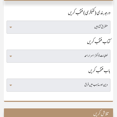
درجہ بندی (کٹیگری) منتخب کریں
کتاب منتخب کریں
باب منتخب کریں
تلاش کریں