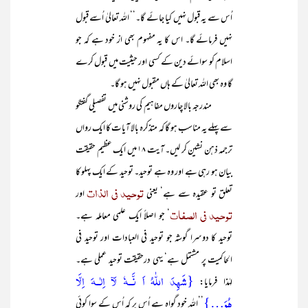
اُس سے یہ قبول نہیں کیا جائے گا۔‘‘ اللہ تعالیٰ اُسے قبول
نہیں فرمائے گا۔ اس کا یہ مفہوم بھی از خود ہے کہ جو
اسلام کو سوائے دین کے کسی اور حیثیت میں قبول کرے
گا وہ بھی اللہ تعالیٰ کے ہاں مقبول نہیں ہو گا۔
مندرجہ بالا چاروں مفاہیم کی روشنی میں تفصیلی گفتگو
سے پہلے یہ مناسب ہو گا کہ متذکرہ بالا آیات کا ایک رواں
ترجمہ ذہن نشین کر لیں۔ آیت ۱۸ میں ایک عظیم حقیقت
بیان ہو رہی ہے اور وہ ہے توحید۔ توحید کے ایک پہلو کا
توحید فی الذات
تعلق تو عقیدہ سے ہے‘ یعنی
اور
توحید فی الصفات
‘ جو اصلاً ایک علمی معاملہ ہے۔
توحید کا دوسرا گوشہ جو توحید فی العبادات اور توحید فی
الحاکمیت پر مشتمل ہے‘ یہی درحقیقت توحید عملی ہے۔
{شَہِدَ اللّٰہُ اَ نَّــہٗ لَآ اِلٰــہَ اِلَّا
لہٰذا فرمایا:
ہُوَ…}
’’اللہ خود گواہ ہے اُس پر کہ اُس کے سوا کوئی