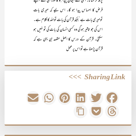
پڑھ کر سنانا۔ اسی سے ایمان پیدا ہو گا اوراسی سے اپنے
فرض کا احساس پیدا ہو گا۔ اس لیے کہ میری بات
تومیری بات ہے ‘جبکہ قرآن کی بات تواللہ کا کلام ہے۔
اس کی جو تاثیر ہو گی وہ کسی انسان کی بات کی تو نہیں ہو
سکتی۔ قرآن کے درس کا اصل مقصد ہی یہی ہے کہ
قرآن پڑھنا ہے تو اس پر عمل
>>>
Sharing Link