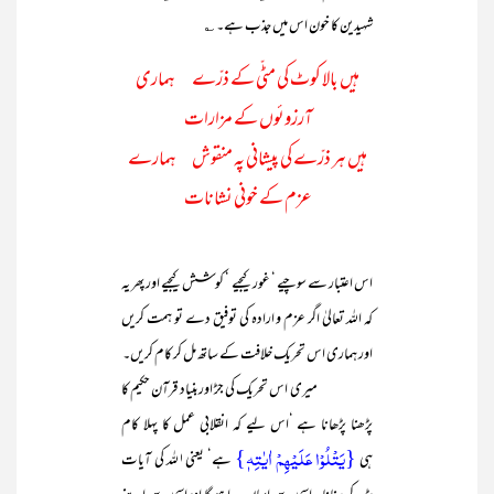
شہیدین کا خون اس میں جذب ہے۔ ؎
ہیں بالا کوٹ کی مٹّی کے ذرّے ہماری
آرزوئوں کے مزارات
ہیں ہر ذرّے کی پیشانی پہ منقوش ہمارے
عزم کے خونی نشانات
اس اعتبار سے سوچیے ‘ غور کیجیے ‘ کوشش کیجیے اور پھر یہ
کہ اللہ تعالیٰ اگر عزم و ارادہ کی توفیق دے تو ہمت کریں
اور ہماری اس تحریک خلافت کے ساتھ مل کر کام کریں۔
میری اس تحریک کی جڑ اوربنیاد قرآن حکیم کا
پڑھنا پڑھانا ہے ‘اس لیے کہ انقلابی عمل کا پہلا کام
{یَتْلُوْا عَلَیْہِمْ اٰیٰتِہٖ}
ہی
ہے‘ یعنی۱للہ کی آیات