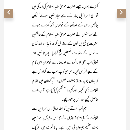
کھڑے ہوں۔جیسے حضرت موسیٰ علیہ السلام کی زندگی میں
تو بنی اسرائیل جہاد کے لیے تیار نہیں ہوئے‘ لیکن
چالیس برس کے بعداُن کے نوجوان اُٹھ کھڑے ہوئے
تھے اور انہوں نے حضرت موسیٰ علیہ السلام کے جانشین
حضرت یوشع بن نون کے ساتھ مل کر جہاد کیا اور اللہ تعالیٰ
نے ان کے ہاتھ سے فلسطین فتح کرادیا۔کچھ پتا نہیں اللہ
تعالیٰ اب بھی ایسا کردے اورہمارے نوجوان اس کام
کے لیے کمر کس لیں۔ میری آپ سب سے گزارش ہے
کہ یہاں جو چارورقہ پمفلٹ بعنوان: ’’پاکستان میں نظامِ
خلافت: کیا‘کیوں اور کیسے؟‘‘ تقسیم کیا گیاہے‘آپ اُسے
حاصل کیجیے اور اس پرغورکیجئے۔
ہم اُمید کرتے ہیں کہ اللہ تعالیٰ اس سرزمین سے
خلافت کے قیام کا آغاز فرمائے گا‘اس لیے کہ یہ سرزمین
بہت عظیم چیزوں کی امین ہے۔ بالا کوٹ میں تحریک