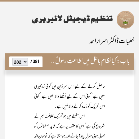
خطبات ڈاکٹر اسرار احمد
باب:
کیا نظامِ باطل میں اطاعتِ رسولؐ ممکن ہے؟
381 /
حاصل کرنے کے لیے اس سرزمین میں کوئی زرخیزی
نہیں ہے‘ کوئی اس کے لیے اُٹھنے والا نہیں ہے‘ کوئی
اس تحریک کو زندہ کرنے والا نہیں ہے۔
اس سلسلے میں جو تحریک خلافت ہم نے
شروع کی ہے‘ اس کا مقصد یہ ہے کہ شاید مسلمانوں کو
بھولی ہوئی منزل یاد آ جائے اور ہو سکتا ہے کہ نوجوان اٹھ