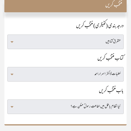
منتخب کریں
درجہ بندی (کٹیگری) منتخب کریں
کتاب منتخب کریں
باب منتخب کریں