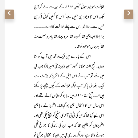
خلافت موجود ہوتی‘ لیکن ۱۹۲۴ء کے بعد سے لے کر آج
تک اس کا وجود ہی نہیں ہے‘ اس کا کہیں کوئی ذکر ہی
نہیں ہے۔ حالانکہ اس سے پہلے خلافت کا ادارہ -------
بر ا بھلا جیسابھی تھا‘ کمزور تھا‘ مردِ بیمار تھا یا مردِ صحت مند
تھا‘ بہرحال موجودتو تھا۔
اس کے بارے میں ایک واقعہ میں آپ کو سنا
دوں۔ شیخ الہند مولانا محمود حسن دیوبندیؒ اسیر مالٹا جب قید
میں تھے تو آپ نے اس جیل کے انگریز کمانڈنٹ سے
ایک دفعہ فرمایا کہ آپ لوگ خلافت کے کیوں پیچھے پڑ گئے
ہیں؟ --- شیخ الہندؒ ۱۹۲۰ء میں رہا ہو کر واپس آئے تھے اور
اسی سال ان کا انتقال بھی ہو گیاتھا۔ انگریز نے رہا بھی
اسی لیے کیا تھا کہ ان کی ٹی بی آخری سٹیج کو پہنچ چکی تھی اور
انگریزوں کو
یقین تھا کہ اب ان کی زندگی کا چراغ گُل
ہونے والا ہے اور اگر ہماری قید میں ان کاانتقال ہو گیا تو