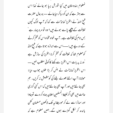
نمعلوم ہندوستان میں کیا شورش برپا ہو جائے‘لہٰذا اس
سے بہتر ہے کہ ان کو رہا کر دیا جائے --- بہرحال حضرت
شیخ الہند ؒنے انگریز کمانڈنٹ سے کہا کہ آپ لوگ کیوں
خلافت کے پیچھے پڑے ہوئے ہیں ؟ وہ تو مردِ بیمار ہے‘
بس نام کی خلافت ہے۔ آپ خواہ مخواہ اس کو ختم کرنے
کے درپے ہیں! ----اس سے اندازہ ہوتا ہے کہ شیخ الہندؒ
کومعلوم تھا کہ خلافت کو ختم کرنا انگریز کی سازش ہے
‘ورنہ یہ بات اس انگریز سے کہنے کا کوئی مطلب نہیں ---
اس انگریز کمانڈنٹ نے ہنس کر بڑا طنزیہ جواب دیا:
مولانا! آپ اتنے بھولے بننے کی کوشش نہ کریں۔ ہم
بھی جانتے ہیں اور آپ بھی جانتے ہیں کہ اس گئی گزری
حالت میں بھی اگر خلیفۃ المسلمین اعلانِ جہاد کر دے تو جاوا
اور سماٹرا سے لے کر موریطانیہ تک لاکھوں مسلمان کفن
باندھ کر نکل کھڑے ہوں گے۔ہمیں معلوم ہے کہ