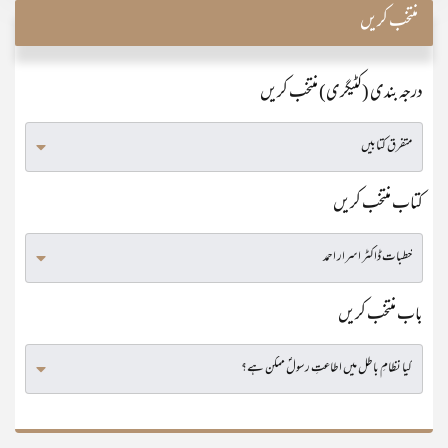
منتخب کریں
درجہ بندی (کٹیگری) منتخب کریں
کتاب منتخب کریں
باب منتخب کریں