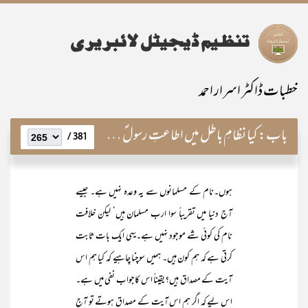
خطبات ڈاکٹر اسرار احمد
باب:
کیا نظامِ باطل میں اطاعتِ رسولؐ ممکن ہے؟
381 /
ہوں۔نام کے مسلمانوں سے یہ وعدہ نہیں ہے۔ جیسے
آج دنیا میں تقریباً سوا ارب مسلمان ہیں‘ لیکن خلافت
نام کی کوئی شے موجود نہیں ہے۔یہی ایک بات ثابت
کرتی ہے کہ ہم کون ہیں۔ ہمیں سوچنا چاہیے کہ کیا ہم اس
آیت کے مصداق ہیں؟یقیناً اس کاجواب نفی میں ہے۔
اس لیے کہ اگر ہم اس آیت کے مصداق ہوتے تو آج