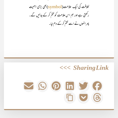
خلافت کی ایک علامت(
)بھی بڑی اہمیت
symbol
رکھتی ہے اور ہم اس علامت کو ختم کر کے جائیں گے۔
پھر انہوں نے اسے ختم کر کے دم لیا۔
>>>
Sharing Link