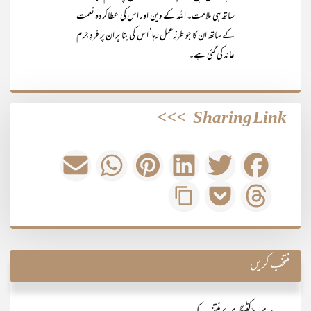
ساتھ ہی ملامت۔ اللہ کے دین اور اس کی عطاکردہ نعمت
کے ساتھ ان کا جو طرزِعمل رہا‘ اس کی بنا پر ان پر فردِ جرم
عائد کی گئی ہے۔
>>>
Sharing Link
منتخب کریں