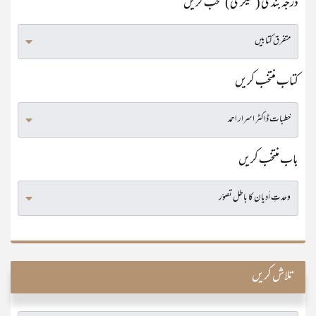
درجہ بندی (کٹیگری) منتخب کریں
کتاب منتخب کریں
باب منتخب کریں
تلاش کریں