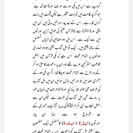
گروپ ہے اس میں مکی سورت صرف سورۃ الفاتحہ ہے‘
جو اگرچہ قامت میں تو بہت مختصر ہے لیکن قیمت میں بہت
گراں قدر ہے۔ اس کے بعد چار سورتیں مدنی ہیں‘ ان میں
پہلی سورۃ البقرۃ ہے جو قرآن حکیم کی طویل ترین سورتوں
میں سے ایک ہے۔ اس میں دو مضامین کی لڑیاں تسلسل
کے ساتھ چلتی ہیں۔ ایک تو اہل ِ کتاب یعنی یہود و نصاریٰ
دونوں پر اتمامِ حُجّت‘ اس لیے کہ مکی قرآن میں اصل
مخاطب مشرکینِ عرب تھے اور ان پر دعوت کا حق ادا کر
کے ہر طرح سے اتمامِ حُجّت ہو چکا تھا۔ اگرچہ مکی دَور کے
آخری حصّہ میں جو سورتیں نازل ہوئیں ان میں اہل ِ کتاب
کی طرف بھی حوالہ تھا‘ چنانچہ سورۃ الاعراف میں نمایاں طور
پر روئے سخن اہل ِ کتاب کی طرف ہے‘ لیکن ان سے
اصل خطاب نبی اکرمﷺ کی مدینہ تشریف آوری کے
بعد شروع ہوا ہے۔ لہٰذا ان چار
البقرۃ
المائدۃ
سورتوں
(
تا
)
کامسلسل ایک مضمون
ہے‘ یعنی اہل ِ کتاب کو دعوت‘ ان پر اتمامِ حُجّت اور