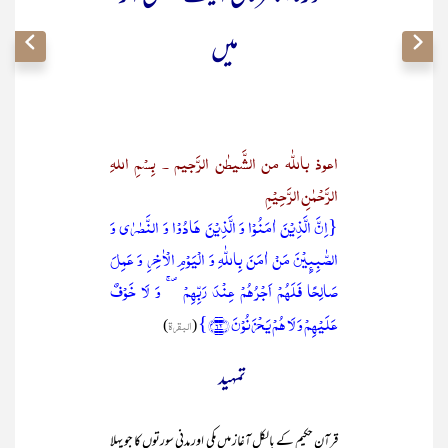
میں
اعوذ باللّٰہ من الشَّیطٰن الرَّجیم ۔ بِسْمِ اللہِ
الرَّحْمٰنِ الرَّحِیْمِ
{اِنَّ الَّذِیۡنَ اٰمَنُوۡا وَ الَّذِیۡنَ ہَادُوۡا وَ النَّصٰرٰی وَ
الصّٰبِئِیۡنَ مَنۡ اٰمَنَ بِاللّٰہِ وَ الۡیَوۡمِ الۡاٰخِرِ وَ عَمِلَ
صَالِحًا فَلَہُمۡ اَجۡرُہُمۡ عِنۡدَ رَبِّہِمۡ ۪ۚ وَ لَا خَوۡفٌ
عَلَیۡہِمۡ وَ لَا ہُمۡ یَحۡزَنُوۡنَ ﴿۶۲﴾}
(
البقرۃ
)
تمہید
قرآن حکیم کے بالکل آغاز میں مکی اور مدنی سورتوں کا جو پہلا