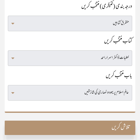
درجہ بندی (کٹیگری) منتخب کریں
کتاب منتخب کریں
باب منتخب کریں
تلاش کریں