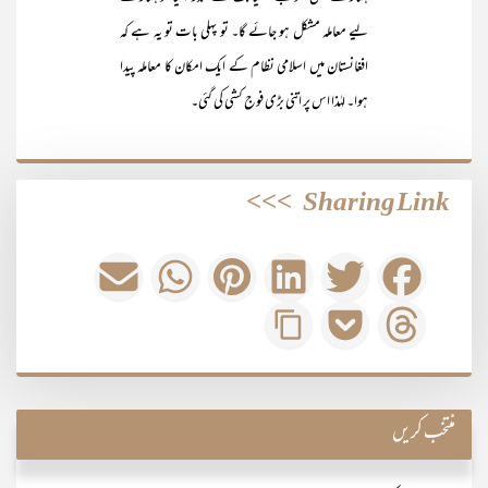
لیے معاملہ مشکل ہو جائے گا۔ تو پہلی بات تو یہ ہے کہ
افغانستان میں اسلامی نظام کے ایک امکان کا معاملہ پیدا
ہوا۔ لہٰذا اس پر اتنی بڑی فوج کشی کی گئی۔
>>>
Sharing Link
منتخب کریں