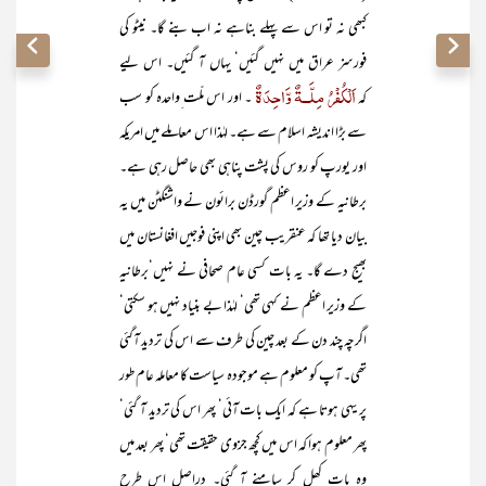
کبھی نہ تو اس سے پہلے بناہے نہ اب بنے گا۔ نیٹو کی
فورسز عراق میں نہیں گئیں‘ یہاں آ گئیں۔ اس لیے
اَلْکُفْرُ مِلَّــۃٌ وَّاحِدَۃٌ
کہ
۔ اور اس ملّت ِواحدہ کو سب
سے بڑا اندیشہ اسلام سے ہے۔ لہٰذا اس معاملے میں امریکہ
اور یورپ کو روس کی پشت پناہی بھی حاصل رہی ہے۔
برطانیہ کے وزیر اعظم گورڈن برائون نے واشنگٹن میں یہ
بیان دیا تھا کہ عنقریب چین بھی اپنی فوجیں افغانستان میں
بھیج دے گا۔ یہ بات کسی عام صحافی نے نہیں‘برطانیہ
کے وزیر اعظم نے کہی تھی‘ لہٰذا بے بنیاد نہیں ہو سکتی‘
اگرچہ چند دن کے بعد چین کی طرف سے اس کی تردید آگئی
تھی۔ آپ کو معلوم ہے موجودہ سیاست کا معاملہ عام طور
پر یہی ہوتا ہے کہ ایک بات آئی‘ پھر اس کی تردید آ گئی‘
پھر معلوم ہوا کہ اس میں کچھ جزوی حقیقت تھی‘ پھر بعد میں
وہ بات کھل کر سامنے آ گئی۔ دراصل اس طرح