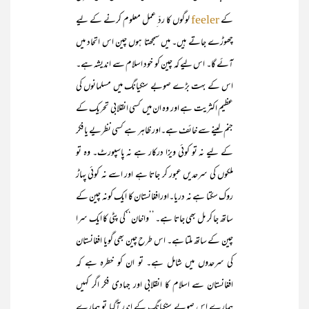
کے
لوگوں کا ردّ ِعمل معلوم کرنے کے لیے
feeler
چھوڑے جاتے ہیں۔ میں سمجھتا ہوں چین اس اتحاد میں
آئے گا۔ اس لیے کہ چین کو خود اسلام سے اندیشہ ہے۔
اس کے بہت بڑے صوبے سنکیانگ میں مسلمانوں کی
عظیم اکثریت ہے اور وہ ان میں کسی انقلابی تحریک کے
جنم لینے سے خائف ہے۔اور ظاہر ہے کسی نظریے یا فکر
کے لیے نہ تو کوئی ویزا درکار ہے نہ پاسپورٹ۔ وہ تو
ملکوں کی سرحدیں عبور کر جاتا ہے اور اسے نہ کوئی پہاڑ
روک سکتا ہے نہ دریا۔اورافغانستان کا ایک کونہ چین کے
ساتھ جا کر مل بھی جاتا ہے۔ ’’واخان‘‘کی پٹی کا ایک سرا
چین کے ساتھ ملتا ہے۔ اس طرح چین بھی گویا افغانستان
کی سرحدوں میں شامل ہے۔ تو ان کو خطرہ ہے کہ
افغانستان سے اسلام کا انقلابی اور جہادی فکر اگر کہیں
ہمارے اس صوبے سنکیانگ کے اندر آگیا تو ہمارے