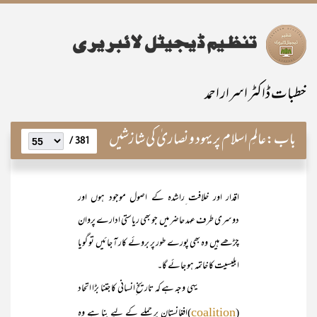
خطبات ڈاکٹر اسرار احمد
باب:
عالمِ اسلام پر یہود و نصاریٰ کی شازشیں
381 /
اقدار اور خلافت ِراشدہ کے اصول موجود ہوں اور
دوسری طرف عہد حاضر میں جو بھی ریاستی ادارے پروان
چڑھے ہیں وہ بھی پورے طور پر بروئے کار آ جائیں تو گویا
ابلیسیت کا خاتمہ ہو جائے گا۔
یہی وجہ ہے کہ تاریخ ِانسانی کا جتنا بڑا اتحاد
(
)افغانستان پر حملے کے لیے بنا ہے وہ
coalition