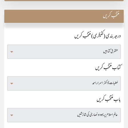
منتخب کریں
درجہ بندی (کٹیگری) منتخب کریں
کتاب منتخب کریں
باب منتخب کریں