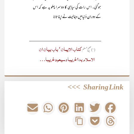
ہوگئی۔ اس رات کی سیاہی کا دوسرا پہلو یہ ہے کہ اس
کے دوران دُنیا میں دجّالیت نے اپنا تانا
______________________________
کتاب الایمان‘ باب بیان ان
(۱) صحیح مسلم‘
الاسلام بدأ غریبا وسیعود غریبا…
>>>
Sharing Link