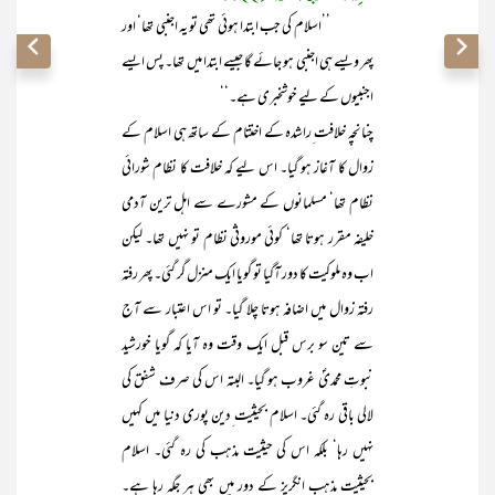
’’اسلام کی جب ابتدا ہوئی تھی تو یہ اجنبی تھا‘ اور
پھر ویسے ہی اجنبی ہو جائے گا جیسے ابتدا میں تھا۔ پس ایسے
اجنبیوں کے لیے خوشخبری ہے۔‘‘
چنانچہ خلافت ِراشدہ کے اختتام کے ساتھ ہی اسلام کے
زوال کا آغاز ہو گیا۔ اس لیے کہ خلافت کا نظام شورائی
نظام تھا‘ مسلمانوں کے مشورے سے اہل ترین آدمی
خلیفہ مقرر ہوتا تھا‘ کوئی موروثی نظام تو نہیں تھا۔ لیکن
اب وہ ملوکیت کا دور آگیا تو گویا ایک منزل گر گئی۔ پھر رفتہ
رفتہ زوال میں اضافہ ہوتا چلا گیا۔ تو اس اعتبار سے آج
سے تین سو برس قبل ایک وقت وہ آیا کہ گویا خورشید
نبوتِ محمدیؐ غروب ہو گیا۔ البتہ اس کی صرف شفق کی
لالی باقی رہ گئی۔ اسلام بحیثیت ِدین پوری دنیا میں کہیں
نہیں رہا‘ بلکہ اس کی حیثیت مذہب کی رہ گئی۔ اسلام
بحیثیت مذہب انگریز کے دور میں بھی ہر جگہ رہا ہے۔