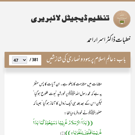
خطبات ڈاکٹر اسرار احمد
باب:
عالمِ اسلام پر یہود و نصاریٰ کی شازشیں
381 /
مقامات میں مشابہت کا پہلو ہے۔ ان آیات کا پس منظر
یہ ہے کہ محمد رسول اللہﷺ پر خورشید نبوت طلوع ہو گیا‘
لیکن اس کے بعد جلد ہی ایک زوال کا آغاز ہو گیا‘ جیسا کہ
حضورﷺ نے خود فرما دیا تھا :
((بَدَأَ الْاِسْلَامُ غَرِیْبًا وَسَیَعُوْدُ کَمَا بَدَأَ
غَرِیْـبًا فَطُوْبٰی لِلْغُرَبَاءِ))
(۱)