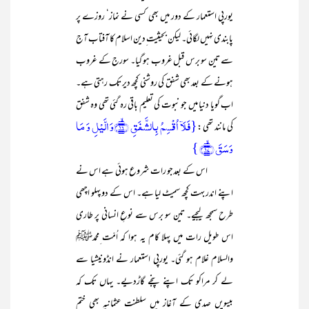
یورپی استعمار کے دور میں بھی کسی نے نماز‘ روزے پر
پابندی نہیں لگائی۔ لیکن بحیثیت ِدین اسلام کا آفتاب آج
سے تین سو برس قبل غروب ہو گیا۔ سورج کے غروب
ہونے کے بعد بھی شفق کی روشنی کچھ دیر تک رہتی ہے۔
اب گویا دنیا میں جو نبوت کی تعلیم باقی رہ گئی تھی وہ شفق
{فَلَاۤ اُقۡسِمُ بِالشَّفَقِ ﴿ۙ۱۶﴾وَ الَّیۡلِ وَ مَا
کی مانند تھی :
وَسَقَ ﴿ۙ۱۷﴾ }
اس کے بعدجو رات شروع ہوئی ہے اس نے
اپنے اندر بہت کچھ سمیٹ لیا ہے۔ اس کے دو پہلو اچھی
طرح سمجھ لیجیے۔ تین سو برس سے نوعِ انسانی پر طاری
اس طویل رات میں پہلا کام یہ ہوا کہ اُمّت ِمحمدﷺ
والسلام غلام ہو گئی۔ یورپی استعمار نے انڈونیشیا سے
لے کر مراکو تک اپنے پنجے گاڑدیے۔ یہاں تک کہ
بیسویں صدی کے آغاز میں سلطنت عثمانیہ بھی ختم