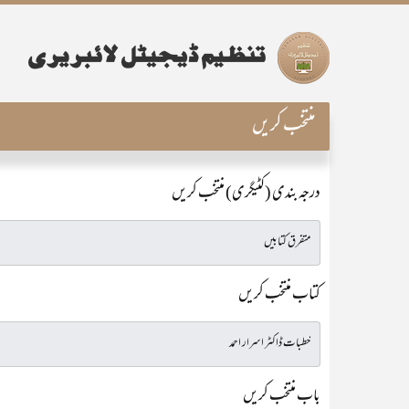
منتخب کریں
درجہ بندی (کٹیگری) منتخب کریں
کتاب منتخب کریں
باب منتخب کریں