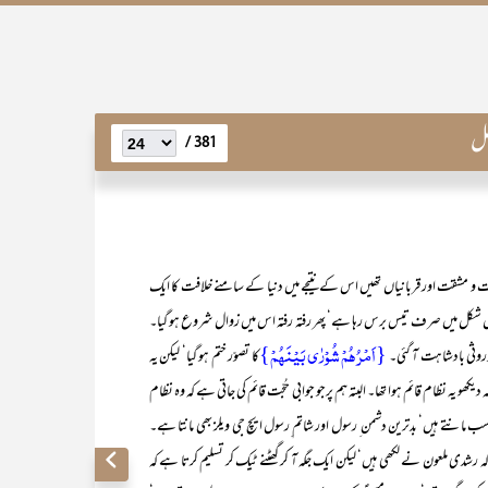
حل
381 /
ور قربانیاں تھیں اس کے نتیجے میں دنیا کے سامنے خلافت کا ایک
کامل شکل میں صرف تیس برس رہا ہے‘ پھر رفتہ رفتہ اس میں زوال شروع ہو گیا۔
{اَمْرُھُمْ شُوْرٰی بَیْنَھُمْ}
وروثی بادشاہت آ گئی۔
کا تصوّر ختم ہو گیا‘ لیکن یہ
ھو یہ نظام قائم ہوا تھا۔ البتہ ہم پرجو جوابی حُجّت قائم کی جاتی ہے کہ وہ نظام
 مانتے ہیں‘ بدترین دشمن ِ رسول اور شاتم ِرسول ایچ جی ویلز بھی مانتا ہے۔
شدی ملعون نے لکھی ہیں‘ لیکن ایک جگہ آ کر گھٹنے ٹیک کر تسلیم کرتا ہے کہ