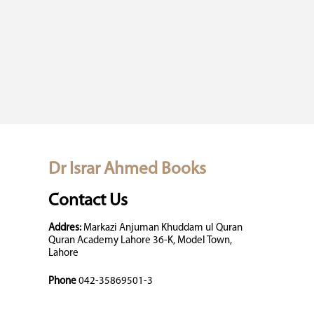
Dr Israr Ahmed Books
Contact Us
Addres:
Markazi Anjuman Khuddam ul Quran
Quran Academy Lahore 36-K, Model Town,
Lahore
Phone
042-35869501-3