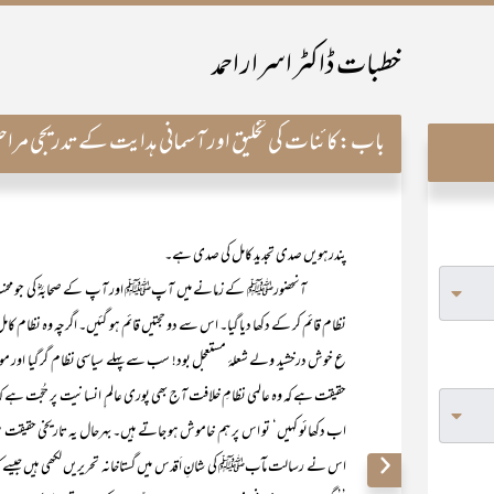
خطبات ڈاکٹر اسرار احمد
باب:
کائنات کی تخلیق اور آسمانی ہدایت کے تدریجی مرا
پندرہویں صدی تجدید کامل کی صدی ہے۔
آنحضورﷺ کے زمانے میں آپﷺ اور آپ کے صحابہؓ کی جو محنت و مشقت ا
نظام قائم کر کے دکھا دیا گیا۔ اس سے دو حجتیں قائم ہو گئیں۔ اگرچہ وہ نظام 
ع خوش درخشید ولے شعلۂ مستعجل بود! سب سے پہلے سیاسی نظام گر گیا اور م
حقیقت ہے کہ وہ عالمی نظامِ خلافت آج بھی پوری عالم ِ انسانیت پر حُجّت ہے کہ دیک
اب دکھائو کہیں‘ تو اس پر ہم خاموش ہو جاتے ہیں۔ بہرحال یہ تاریخی حقیقت سب
اس نے رسالت مآبﷺ کی شانِ اَقدس میں گستاخانہ تحریریں لکھی ہیں جیسے کہ ر