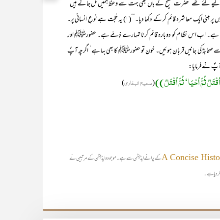
ہت کیے گئے تھے‘ حضرت مسیح ؑکے ہاں بھی بہت سے وعظ ہمیں مل جاتے ہیں ‘
لیکن یہ ماننا پڑتا ہے کہ یہ صرف محمد (ﷺ) کی شخصیت ہے جس نے ان اصولوں پر مبنی ایک معاشرہ قائم کر کے دکھا دیا۔‘‘(۱) یہ حُجّت ہے نوعِ انسانی پر۔
و سکتا ہے۔ اب اس نظام کو دوبارہ قائم کرنا تمہارے ذِمّے ہے۔ حضورﷺ اور
سے صحابہؓ کی جانیں قربان ہوئیں۔ خون تو حضورﷺ کا بھی بہا ہے‘ اگرچہ آپؐ
ہ آپؐ نے فرمایا:
 اُقْتَلُ ثُمَّ اُحْیَا‘ ثُمَّ اُقْتَلُ))
(
صحیح البخاری
)
A Concise Histo
کے پرانے ایڈیشن سے ہے۔ موجودہ ایڈیشن کے مرتبین نے
ر دیا ہے۔