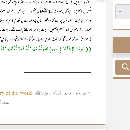
’’اگرچہ دنیا میں انسانی اخوت ومساوات اور حر ّیت کے وعظ تو پہلے بھی ب
دوسری حُجّت مسلمانوں پر ہے کہ دیکھو انسانی جدّوجُہد سے یہ نظام قائم ہ
صحابہ کرام رضوان اللہ علیہم اجمعین کو پیٹ پر پتھر باندھنے پڑے تھے۔ بہت 
کی خواہش اور تمنّا تو یہ تھی کہ اللہ کی راہ میں بار بار سر کٹانے کا موقع ملے۔ چنانچ
((لَـوَدِدْتُ اَنِّیْ اُقْتَلُ فِیْ سَبِیْلِ اللہِ ثُمَّ اُحْیَا‘ ثُمَّ اُقْتَلُ ثُمَّ اُحْیَا‘ ثُمَّ
_____________________________
ry of the World
(۱) یہاں یہ وضاحت ضروری ہے کہ یہ اقتباس ایچ جی ویلز کی کتاب
اسے خارج ک