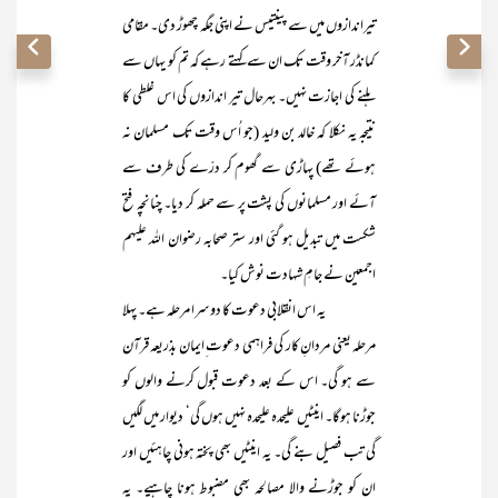
تیراندازوں میں سے پینتیس نے اپنی جگہ چھوڑ دی۔ مقامی
کمانڈر آخر وقت تک ان سے کہتے رہے کہ تم کو یہاں سے
ہلنے کی اجازت نہیں۔ بہرحال تیر اندازوں کی اس غلطی کا
نتیجہ یہ نکلا کہ خالد بن ولید (جو اُس وقت تک مسلمان نہ
ہوئے تھے) پہاڑی سے گھوم کر درّے کی طرف سے
آئے اور مسلمانوں کی پشت پر سے حملہ کر دیا۔ چنانچہ فتح
شکست میں تبدیل ہو گئی اور ستر صحابہ رضوان اللہ علیہم
اجمعین نے جامِ شہادت نوش کیا۔
یہ اس انقلابی دعوت کا دوسرا مرحلہ ہے۔ پہلا
مرحلہ یعنی مردانِ کار کی فراہمی دعوت ِایمان بذریعہ قرآن
سے ہو گی۔ اس کے بعد دعوت قبول کرنے والوں کو
جوڑنا ہوگا۔ اینٹیں علیحدہ علیحدہ نہیں ہوں گی‘ دیوار میں لگیں
گی تب فصیل بنے گی۔ یہ اینٹیں بھی پختہ ہونی چاہئیں اور
ان کو جوڑنے والا مصالحہ بھی مضبوط ہونا چاہیے۔ یہ