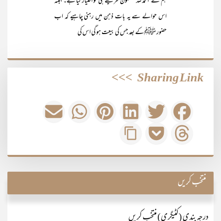
ہم نے‘الحمد للہ‘مسنون طریقے ہی کو اختیار کیا ہے۔ البتہ
اس حوالے سے یہ بات ذہن میں رہنی چاہیے کہ اب
حضور ﷺکے بعد جس کی بیعت ہو گی اس کی
>>>
Sharing Link
منتخب کریں
درجہ بندی (کٹیگری) منتخب کریں