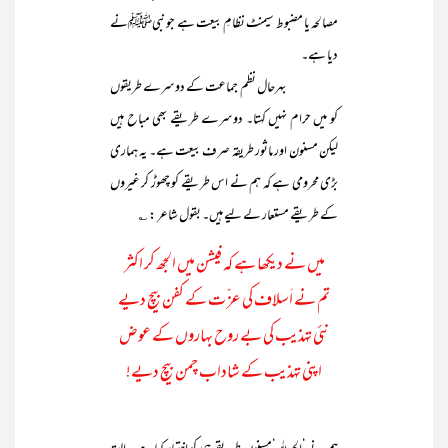
مصالحہ یا مضبوط سیمنٹ نظامِ بیعت ہے جو نبیﷺنے
دیا ہے۔
بہرحال نظم جماعت کے دوسرے طریقوں
کو میں حرام نہیں کہتا۔ دوسرے طریقے بھی مباح ہیں
لیکن مسنون اور ماثور طریقہ صرف بیعت ہے۔ یہ ہماری
بڑی محرومی ہے کہ ہم نے اس طریقے کو چھوڑ کر غیروں
کے طریقے مستعار لے لیے ہیں۔ بقول شاعر : ؎
میں نے دیکھا ہے کہ فیشن میں الجھ کر اکثر
تم نے اَسلاف کی عز ّت کے کفن بیچ دیے
نئی تہذیب کی بے روح بہاروں کے عوض
اپنی تہذیب کے شاداب چمن بیچ دیے!