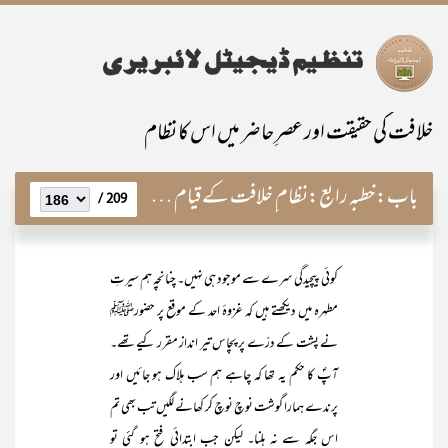
خلافت کی حقیقت اور عصرِ حاضر میں اس کا نظام
باب:
خطبہ رابع:نظام ِ خلافت کے قیام کا نبویؐ طریق
209 /
کوئی پیچیدگی سرے سے موجود ہی نہیں۔ چنانچہ ہم سیرتِ
مطہرہ میں دیکھتے ہیں کہ غزوۂ احد کے موقع پر حضورﷺ
نے پشت کے درّے پر پچاس تیر انداز مقرر کیے تھے۔
آپؐ کا حکم یہ تھا کہ چاہے ہم سب ہلاک ہو جائیں اور
پرندے ہمارا گوشت نوچ نوچ کر کھانے لگیں تب بھی تم
اس جگہ سے نہ ہلنا۔ لیکن جب ابتدائی فتح ہو گئی تو