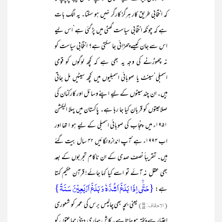
کہ انتخابی طریق کار ہرگز کارگر نہیں ہو سکتا۔ یہ الگ بات
ہے کہ چونکہ انتخابی سیاست گھٹی میں پڑ گئی ہے‘اس لیے
اس سے جان کیسے چھڑائی جا سکتی ہے؟ انتخابی سیاست کو
نہ چھوڑنے کی وجہ یہ بھی ہے کہ کچھ لوگوں کو قومی
اسمبلی‘سینٹ یا صوبائی اسمبلیوں میں کچھ سیٹیں مل جاتی
ہیں۔ ان چند سیٹوں کے لیے اپنے وسائل اور کارکنان کی
صلاحیتوں کو قربان کیا جا رہا ہے۔ پاکستان میں پہلا الیکشن
۱۹۵۱ء میں پنجاب کی صوبائی اسمبلی کے لیے ہو ا تھا اور
اب ۱۹۹۴ء ہے‘آپ اندازہ لگائیں ۴۲ سال بیت گئے
ہیں۔ تقریباً نصف صدی کے ان ناکام تجربوں کے بعد
بھی عقل نہ آئے تو اسے کیا کہا جائے! قرآن حکیم کہتا
{حَتّٰۤی اِذَا بَلَغَ اَشُدَّہٗ وَ بَلَغَ اَرۡبَعِیۡنَ سَنَۃً}
ہے:
(الاحقاف: ۱۵)
یعنی بچہ بھی چالیس برس کی عمر کو شعوری
اعتبار سے پختہ ہو جاتا ہے۔ کاش ہماری دینی جماعتوں کو