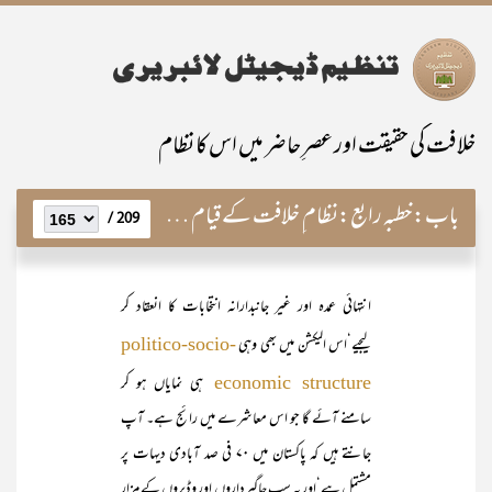
خلافت کی حقیقت اور عصرِ حاضر میں اس کا نظام
باب:
خطبہ رابع:نظام ِ خلافت کے قیام کا نبویؐ طریق
209 /
انتہائی عمدہ اور غیر جانبدارانہ انتخابات کا انعقاد کر
لیجیے‘اس الیکشن میں بھی وہی
politico-socio-
ہی نمایاں ہو کر
economic structure
سامنے آئے گا جو اس معاشرے میں رائج ہے۔ آپ
جانتے ہیں کہ پاکستان میں ۷۰ فی صد آبادی دیہات پر
مشتمل ہے‘اور یہ سب جاگیرداروں اور وڈیروں کے مزار