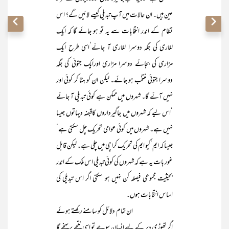
عین ہیں۔ ان حالات میں آپ تبدیلی کیسے لائیں گے؟ اس
نظام کے اندر انتخابات سے یہ تو ہو جائے گا کہ ایک
لغاری کی جگہ دوسرا لغاری آ جائے‘اسی طرح ایک
مزاری کی بجائے دوسرا مزاری اورایک جتوئی کی جگہ
دوسرا جتوئی منتخب ہو جائے۔ لیکن ان کو ہٹا کر کوئی اور
نہیں آئے گا۔ شہروں میں ممکن ہے کوئی تبدیلی آ جائے
‘اس لیے کہ شہروں میں جاگیرداروں کاقبضہ دیہاتوں جیسا
نہیں ہے۔ شہروں میں کوئی عوامی تحریک چل سکتی ہے‘
جیسا کہ ایم‘کیو ایم کی تحریک کراچی میں چلی ہے۔ لیکن قابل
غور بات یہ ہے کہ شہروں کی کوئی تبدیلی اس ملک کے اندر
بحیثیت مجموعی فیصلہ کن نہیں ہو سکتی اگر اس تبدیلی کی
اساس انتخابات ہوں۔
ان تمام دلائل کو سامنے رکھتے ہوئے
اگر تھوڑی دیر کے لیے انسان سوچے تو اسی نتیجے پر پہنچے گا