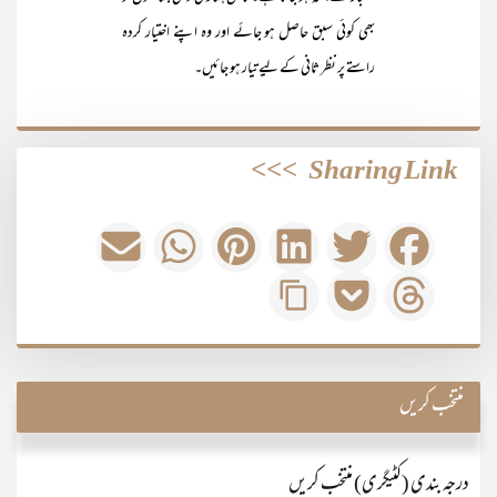
بھی کوئی سبق حاصل ہو جائے اور وہ اپنے اختیار کردہ
راستے پر نظر ثانی کے لیے تیار ہو جائیں۔
>>>
Sharing Link
منتخب کریں
درجہ بندی (کٹیگری) منتخب کریں