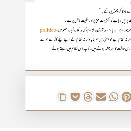
ہ سے بھٹکا کر چھوڑیں گے۔‘‘
ے پر چل رہا ہے کہ اکثریت حق پر اور اقلیت باطل پر ہے۔
ے۔ یہ بات ہر آدمی جانتا ہے کہ ہر ملک ایک مخصوص
politico-
دارانہ نظام ہے تو بعض میں سرمایہ دارانہ نظام نے اپنے پنجے گاڑے ہوئے
دار ہی طاقت کا سرچشمہ ہوتے ہیں۔ آپ اس نظام میں رہتے ہوئے