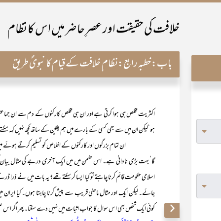
خلافت کی حقیقت اور عصرِ حاضر میں اس کا نظام
باب:
خطبہ رابع:نظام ِ خلافت کے قیام کا نبویؐ طریق
اکثریت مخلص ہی ہوا کرتی ہے اور ان ہی مخلص کارکنوں کے دم سے ان جماعتوں 
ہو‘لیکن ان میں سے بھی کسی کے بارے میں ہم یقین کے ساتھ کچھ نہیں کہہ سکتے‘
ان تمام بزرگوں اور کارکنوں کے اخلاص کو تسلیم کرتے ہوئے میں یہ ضرور 
گا‘ بہت بڑی نادانی ہے۔ اس ضمن میں میں ایک آخری درجے کی مثال بیان ک
اسلامی حکومت قائم کرنا چاہتے تو کیا ایسا کر سکتے تھے؟ یہ بات میں نے ذر
جائے۔ لیکن ایک اور مثال ماضی قریب سے پیش کرنا چاہتا ہوں۔ کیا ایران م
کوئی ایک شخص بھی اس سوال کا جواب اثبات میں نہیں دے سکتا۔ پھر اگر اس