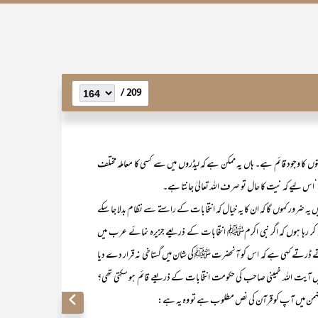
209 /
کا وجود قائم ہے۔ ہاں یہ ممکن ہے کہ لیڈروں میں سے کسی کا معاملہ مختلف
اس لیے کہ نیت کا حال تو صرف اللہ تعالیٰ جانتا ہے۔
کہوں گا کہ ان کا یہ خیال کہ انتخابات کے راستے سے نظام بدلا جا سکے
ر رہا ہوں کہ اگر نبی اکرمﷺ انتخابات کے ذریعے جزیرہ نمائے عرب میں
ا ڈرتے ڈرتے کہی ہے کہ اس کو آنحضرت ﷺکی شان میں گستاخی نہ قرار دے دیا
یں آیت اللہ خمینی صاحب کی حکومت انتخابات کے ذریعے قائم ہو سکتی تھی؟
 ضمن میں آپ کو قرآن کی نص مطلوب ہے تو وہ یہ ہے: