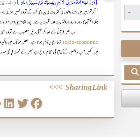
{وَ اِنۡ تُطِعۡ اَکۡثَرَ مَنۡ فِی الۡاَرۡضِ یُضِلُّوۡکَ عَنۡ سَبِیۡلِ اللّٰہِ ؕ}
(الانعام:۱۱۶)
’’اگر تم زمین میں بسنے والوں کی اکثریت کی پیروی کرو گے تو وہ تمہیں اللہ کی را
جبکہ الیکشن کا سارا دارومدار اکثریت اور اقلیت پر ہے۔ پورا نظام ہی اس مفروض
اب نص قرآنی کے بعد اگر عقلی دلیل مطلوب ہے تو وہ بھی موجود ہ
ڈھانچے پر قائم ہوتا ہے۔ بعض ممالک میں جاگیر
socio-economic
ہیں۔ کہیں آپ دیکھیں گے کہ قبائلی نظام رائج ہے‘ جس کے تحت قبائلی سر
>>>
Sharing Link