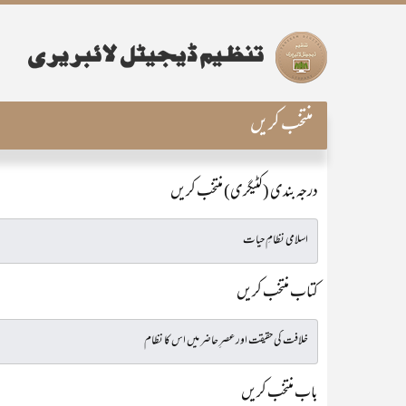
منتخب کریں
درجہ بندی (کٹیگری) منتخب کریں
کتاب منتخب کریں
باب منتخب کریں