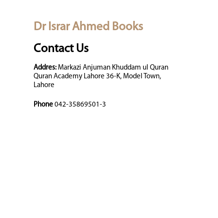
Dr Israr Ahmed Books
Contact Us
Addres:
Markazi Anjuman Khuddam ul Quran
Quran Academy Lahore 36-K, Model Town,
Lahore
Phone
042-35869501-3