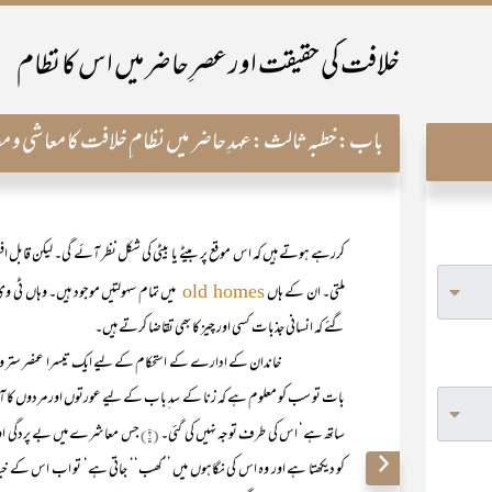
خلافت کی حقیقت اور عصرِ حاضر میں اس کا نظام
باب:
خطبہ ثالث:عہدِ حاضر میں نظام ِخلافت کا معاشی و مع
کررہے ہوتے ہیں کہ اس موقع پر بیٹے یا بیٹی کی شکل نظر آئے گی۔ لیکن قابل اف
ملتی۔ ان کے ہاں
میں تمام سہولتیں موجود ہیں۔ وہاں ٹی 
old homes
گئے کہ انسانی جذبات کسی اور چیز کا بھی تقاضا کرتے ہیں۔
خاندان کے ادارے کے استحکام کے لیے ایک تیسرا عنصر ستر و حجاب ک
بات تو سب کو معلوم ہے کہ زنا کے سد ِباب کے لیے عورتوں اور مردوں کا آزاد
ساتھ ہے‘ اس کی طرف توجہ نہیں کی گئی۔
(۶)
جس معاشرے میں بے پردگی اور 
کو دیکھتا ہے اور وہ اس کی نگاہوں میں ’’کھب‘‘ جاتی ہے‘ تو اب اس کے خیالوں 