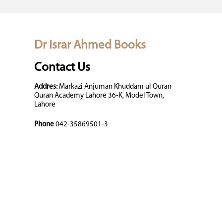
Dr Israr Ahmed Books
Contact Us
Addres:
Markazi Anjuman Khuddam ul Quran
Quran Academy Lahore 36-K, Model Town,
Lahore
Phone
042-35869501-3