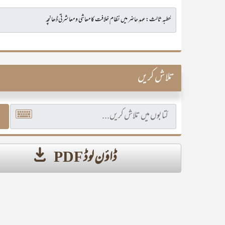
تلاش کریں
ڈاؤن لوڈ PDF