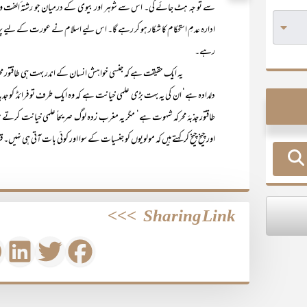
سے تو جہ ہٹ جائے گی۔ اس سے شوہر اور بیوی کے درمیان جو رشتہ ٔالفت و مح
ادارہ عدمِ استحکام کا شکار ہو کر رہے گا۔ اس لیے اسلام نے عورت کے لیے پردے 
رہے۔
یہ ایک حقیقت ہے کہ جنسی خواہش انسان کے اندر بہت ہی طاقتور محرک کی حی
دلدادہ ہے‘ ان کی یہ بہت بڑی علمی خیانت ہے کہ وہ ایک طرف تو فرائڈ کو جدید
طاقتور جذبۂ محرکہ شہوت ہے‘ مگر یہ مغرب زدہ لوگ صریحاً علمی خیانت کرتے
اور چیخ چیخ کر کہتے ہیں کہ مولویوں کو جنسیات کے سوا اور کوئی بات آتی ہی نہیں۔
>>>
Sharing Link