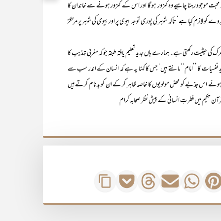
بت موجود رہنا چاہیے وہ کمزور ہو گا اور اس کے کمزور ہونے سے خاندان کا
کو لازم کیا ہے‘ تاکہ شوہر کی پوری توجہ بیوی پر اور بیوی کی شوہر پر مرتکز
ثیت رکھتی ہے۔ ہمارے ہاں جدید تعلیم یافتہ طبقہ جو کہ مغربی تہذیب کا
 نفسیات کا ’’امام‘‘ مانتے ہیں‘ جس کا کہنا یہ ہے کہ انسان کے اندر سب سے
 ہوئے اس جذبے کو محض مولویوں کا خاصہ ظاہر کر کے ان کو بدنام کرتے ہیں
 قرآن حکیم میں فطرتِ انسانی کے پیش نظر صحابہ کرام