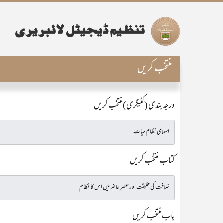
منتخب کریں
درجہ بندی (کٹیگری) منتخب کریں
کتاب منتخب کریں
باب منتخب کریں