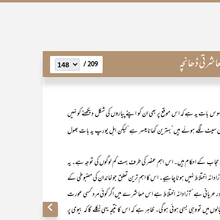
اشرتی ڈھانچہ
209 /
سوس بات یہ ہے کہ اس موقع پر بھی ان کو اپنے پیاروں کی شکل دیکھنے کو نہیں
وی سیٹ لگے ہوئے ہیں‘ بہترین کھانا میسر ہے‘ لیکن اہل یورپ یہ بات بھول
ے احکام ہیں۔ اس اہم عنصر کی طرف بہت کم لوگوں کی توجہ ہے۔ یہ
انہ اختلاط نہیں ہونا چاہیے۔ اس کا اہم ترین تعلق جو خاندان کی مضبوطی کے
عریانی ہے‘ آزادانہ اختلاط ہے اس معاشرے میں اگر کوئی مرد کسی عورت
میں تو وہی بسی ہوئی ہو گی۔ ظاہر ہے کہ اس کا نتیجہ یہی نکلے گا کہ بیوی پر