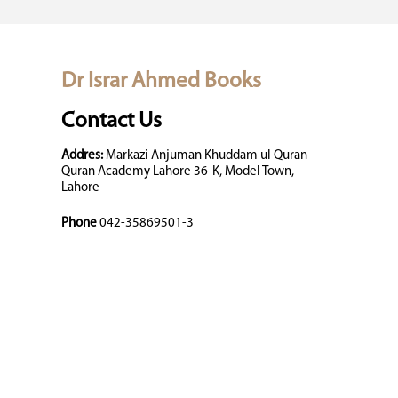
Dr Israr Ahmed Books
Contact Us
Addres:
Markazi Anjuman Khuddam ul Quran
Quran Academy Lahore 36-K, Model Town,
Lahore
Phone
042-35869501-3