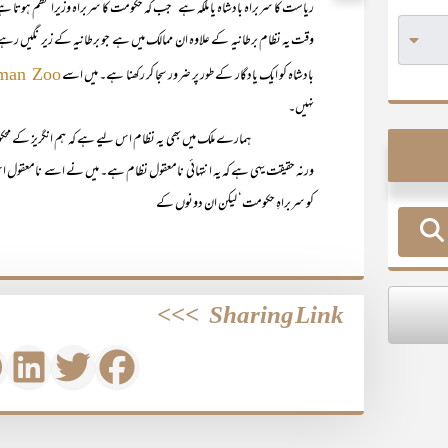
ریاست کا سربراہ بادشاہ یا ملکہ ہے‘ جب کہ حکومت کا سربراہ وزیراعظم ہوتا 
وقت یہ نظام برطانیہ کے علاوہ ان ممالک میں ہے جو برطانیہ کے زیر نگیں رہے 
بادشاہ کو ایک یادگار کے طور پر ضرور سجا کر رکھنا ہے۔ میں اسے
man Zoo
نہیں۔
ہمارے ملک میں بھی یہ نظام اس لیے ہے کہ ہم انگریز کے محکوم رہے ہ
ورنہ حقیقت یہی ہے کہ یہ انتہائی نامعقول نظام ہے۔ میں نے اسے نامعقول ا
کو سربراہِ حکومت‘ لیکن ان دونوں کے
>>>
Sharing Link