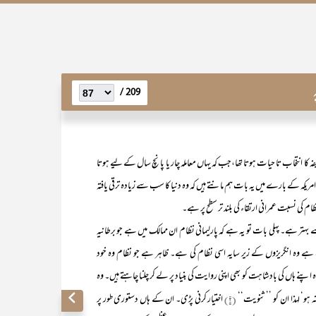
209 /
کا انتخاب تا حیات ہوتا تھا،جب کہ یہاں معاملہ چار یا پانچ سال کے لیے ہوتا
ہ کے بارے میں یہ بات ہم مانتے ہیں کہ وہ دنیا کا سب سے زیادہ ترقی یافتہ
 کی نسبت عمرانی ارتقاء کی بلند تر سطح پر ہے۔
بہتر ہے۔ پہلی بات تو یہ ہے کہ پارلیمانی نظام ان ممالک میں ہے جو برطانیہ
ے وہ انگریزوں کے زیر سایہ اسی نظام کی ہے۔ ظاہر ہے جو نظام وہ خود
پنے ہاں کی بادشاہت کو بھی اپنی روایت کی بنیاد پر لے کر چلنا چاہتے ہیں۔ وہ
 ہو‘ لہذا ان کو ’’ ثنویت‘‘
(۹)
اختیار کرنی پڑی۔ ان کے ہاں دستوری طور پر