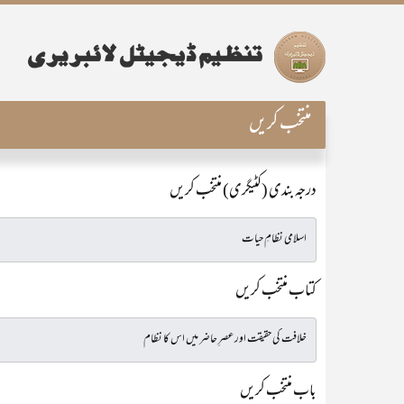
منتخب کریں
درجہ بندی (کٹیگری) منتخب کریں
کتاب منتخب کریں
باب منتخب کریں