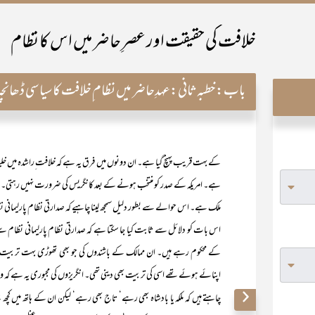
خلافت کی حقیقت اور عصرِ حاضر میں اس کا نظام
باب:
خطبہ ثانی:عہدِحاضر میں نظام ِخلافت کا سیاسی ڈھانچہ
کے بہت قریب پہنچ گیا ہے۔ ان دونوں میں فرق یہ ہے کہ خلافت ِراشدہ میں خلیفہ 
ہے۔ امریکہ کے صدر کو منتخب ہونے کے بعد کانگریس کی ضرورت نہیں رہتی۔ امریک
ملک ہے۔ اس حوالے سے بطور دلیل سمجھ لینا چاہیے کہ صدارتی نظام پارلیمانی نظام
اس بات کو دلائل سے ثابت کیا جا سکتا ہے کہ صدارتی نظام پارلیمانی نظام سے 
کے محکوم رہے ہیں۔ ان ممالک کے باشندوں کی جو بھی تھوڑی بہت تربیت ہ
اپنائے ہوئے تھے اسی کی تربیت بھی دینی تھی۔ انگریزوں کی مجبوری یہ ہے کہ وہ ا
چاہتے ہیں کہ ملکہ یا بادشاہ بھی رہے‘ تاج بھی رہے‘ لیکن ان کے ہاتھ میں کچھ نہ