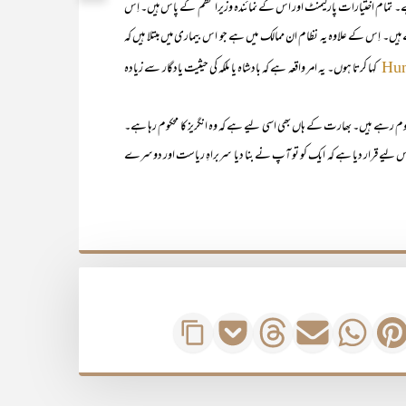
ہے۔ تمام اختیارات پارلیمنٹ اور اس کے نمائندہ وزیراعظم کے پاس ہیں۔ اِس
ہیں۔ اِس کے علاوہ یہ نظام ان ممالک میں ہے جو اس بیماری میں مبتلا ہیں کہ
کہا کرتا ہوں۔ یہ امر واقعہ ہے کہ بادشاہ یا ملکہ کی حیثیت یادگار سے زیادہ
Hu
یں۔ بھارت کے ہاں بھی اسی لیے ہے کہ وہ انگریز کا محکوم رہا ہے۔
س لیے قرار دیا ہے کہ ایک کو تو آپ نے بنا دیا سربراہِ ریاست اور دوسرے