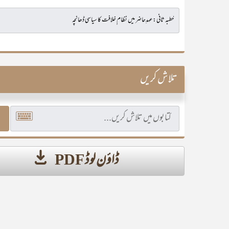
تلاش کریں
ڈاؤن لوڈ PDF