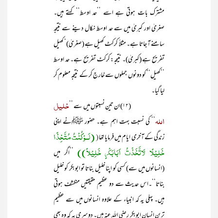
مشترک بات ہوتی ہے اسے ’’حد اوسط‘‘ کہتے ہیں۔
صغریٰ اور کبریٰ میں سے حد اوسط نکال دینے سے نتیجہ
سامنے آ جاتا ہے۔ مثلاً کرکٹ کھیل ہے (صغریٰ)‘ کھیل
تفریح ہے (کبریٰ)۔ نتیجہ: کرکٹ تفریح ہے۔ حد اوسط
’’کھیل‘‘ کو دونوں جملوں سے خارج کر کے نتیجہ معلوم کر
لیا گیا۔
خلیل
(۱۲)ان تین نسبتوں میں سے ’’
اللہ
‘‘ کی نسبت بہت اہم ہے۔ حضور ﷺنے اپنی
(لَــوْ کُنْتُ مُتَّخِذًا
زندگی کے آخری ایام میں فرمایا تھا
(
خَلِیْلًا لَاتَّخَذْتُ اَبَابَکْرٍ خَلِیْلاً))
’’اگر میں
(انسانوں میں سے) کسی کو اپنا خلیل بناتا تو ابوبکر کو خلیل
بناتا‘‘۔اس حدیث سے دو عظیم حقیقتیں منکشف ہوتی
ہیں۔ پہلی یہ کہ انبیاء کے علاوہ انسانوں میں سے عظیم
ترین انسان ابوبکر رضی اللہ عنہ ہیں۔ دوسری یہ کہ وہ بھی