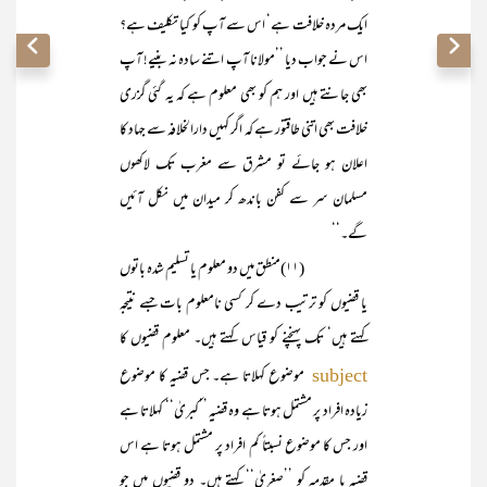
ایک مردہ خلافت ہے‘ اس سے آپ کو کیا تکلیف ہے؟
اس نے جواب دیا ’’مولانا آپ اتنے سادہ نہ بنیے! آپ
بھی جانتے ہیں اور ہم کو بھی معلوم ہے کہ یہ گئی گزری
خلافت بھی اتنی طاقتور ہے کہ اگر کہیں دارالخلافہ سے جہاد کا
اعلان ہو جائے تو مشرق سے مغرب تک لاکھوں
مسلمان سر سے کفن باندھ کر میدان میں نکل آئیں
گے۔‘‘
(۱۱)منطق میں دو معلوم یا تسلیم شدہ باتوں
یا قضیوں کو ترتیب دے کر کسی نامعلوم بات جسے نتیجہ
کہتے ہیں‘ تک پہنچنے کو قیاس کہتے ہیں۔ معلوم قضیوں کا
موضوع کہلاتا ہے۔ جس قضیہ کا موضوع
subject
زیادہ افراد پر مشتمل ہوتا ہے وہ قضیہ ’’کبریٰ‘‘ کہلاتا ہے
اور جس کا موضوع نسبتاً کم افراد پر مشتمل ہوتا ہے اس
قضیہ یا مقدمہ کو ’’صغریٰ‘‘ کہتے ہیں۔ دو قضیوں میں جو