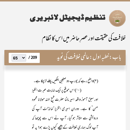
خلافت کی حقیقت اور عصرِ حاضر میں اس کا نظام
باب:
خطبہ اول:عالمی خلافت کی نوید
209 /
(۹)واضح رہے کہ یورپ دو صلیبی جنگیں پہلے لڑ چکا ہے۔
(۱۰) اس موقع پر ایک نہایت عبرت انگیز
اور سبق آموز واقعہ اسیر مالٹا حضرت شیخ الہند مولانا محمود
حسن ؒ کا ہے۔ دورانِ اسیری انگریز کمانڈنٹ آپ کی
درویشی سے متأثر ہو گیا۔ آپ نے اس سے پوچھا کہ
آپ لوگ ہماری خلافت کے پیچھے کیوں پڑے ہو؟ یہ تو