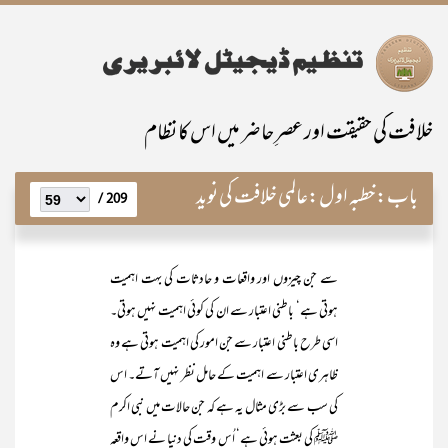
خلافت کی حقیقت اور عصرِ حاضر میں اس کا نظام
باب:
خطبہ اول:عالمی خلافت کی نوید
209 /
سے جن چیزوں اور واقعات و حادثات کی بہت اہمیت
ہوتی ہے‘ باطنی اعتبار سے ان کی کوئی اہمیت نہیں ہوتی۔
اسی طرح باطنی اعتبار سے جن امور کی اہمیت ہوتی ہے وہ
ظاہری اعتبار سے اہمیت کے حامل نظر نہیں آتے۔ اس
کی سب سے بڑی مثال یہ ہے کہ جن حالات میں نبی اکرم
ﷺ کی بعثت ہوئی ہے‘ اُس وقت کی دنیا نے اس واقعہ