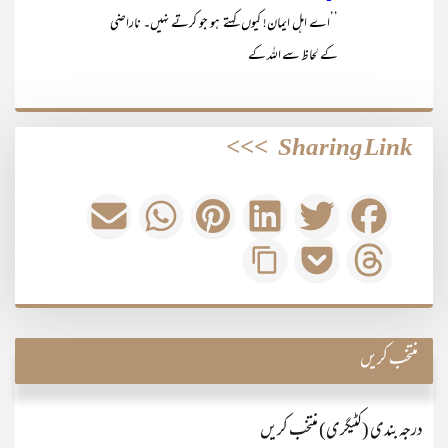
’’اے اہل ایمان! کیوں کہتے ہو جو کرتے نہیں۔ ناراضی
کے لحاظ سے اللہ کے
>>>
Sharing Link
منتخب کریں
درجہ بندی (کٹیگری) منتخب کریں