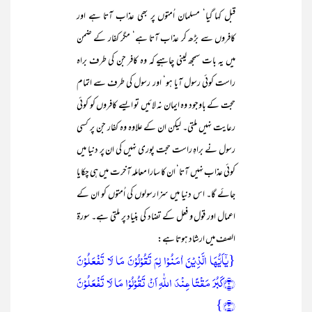
قبل کہا گیا‘ مسلمان اُمتوں پر بھی عذاب آتا ہے اور
کافروں سے بڑھ کر عذاب آتا ہے‘ مگر کفار کے ضمن
میں یہ بات سمجھ لینی چاہیے کہ وہ کافر جن کی طرف براہ
راست کوئی رسول آیا ہو‘ اور رسول کی طرف سے اتمام
حجت کے باوجود وہ ایمان نہ لائیں تو ایسے کافروں کو کوئی
رعایت نہیں ملتی۔ لیکن ان کے علاوہ وہ کفار جن پر کسی
رسول نے براہِ راست حجت پوری نہیں کی ان پر دنیا میں
کوئی عذاب نہیں آتا‘ ان کا سارا معاملہ آخرت میں ہی چکایا
جائے گا۔ اس دنیا میں سزا رسولوں کی اُمتوں کو ان کے
اعمال اور قول و فعل کے تضاد کی بنیاد پر ملتی ہے۔ سورۃ
الصف میں ارشاد ہوتا ہے:
{یٰۤاَیُّہَا الَّذِیۡنَ اٰمَنُوۡا لِمَ تَقُوۡلُوۡنَ مَا لَا تَفۡعَلُوۡنَ
﴿۲﴾کَبُرَ مَقۡتًا عِنۡدَ اللّٰہِ اَنۡ تَقُوۡلُوۡا مَا لَا تَفۡعَلُوۡنَ
﴿۳﴾}