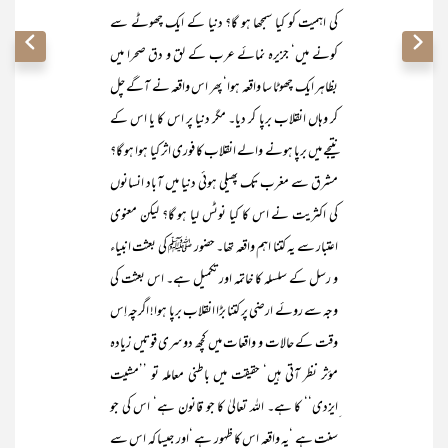
کی اہمیت کو کیا سمجھا ہو گا؟ دنیا کے ایک چھوٹے سے
کونے میں‘ جزیرہ نمائے عرب کے لق و دق صحرا میں
بظاہر ایک چھوٹا سا واقعہ ہوا‘ پھر اس واقعہ نے آگے چل
کر وہاں انقلاب برپا کر دیا۔ مگر دنیا پر اس کا یا اس کے
نتیجے میں برپا ہونے والے انقلاب کا فوری اثر کیا ہوا ہو گا؟
مشرق سے مغرب تک پھیلی ہوئی دنیا میں آباد انسانوں
کی اکثریت نے اس کا کیا نوٹس لیا ہو گا؟ لیکن معنوی
اعتبار سے یہ کتنا اہم واقعہ تھا۔ حضور ﷺ کی بعثت انبیاء
و رسل کے سلسلہ کا خاتمہ اور تکمیل ہے۔ اس بعثت کی
وجہ سے روئے ارضی پر کتنا بڑا انقلاب برپا ہوا! اگرچہ اِس
وقت کے حالات و واقعات میں کچھ دوسری قوتیں زیادہ
مؤثر نظر آتی ہیں‘ حقیقت میں باطنی معاملہ تو ’’مشیت
ِایزدی‘‘ کا ہے۔ اللہ تعالیٰ کا جو قانون ہے‘ اس کی جو
سنت ہے ‘یہ واقعہ اس کا ظہور ہے ‘اور جیسا کہ اس سے