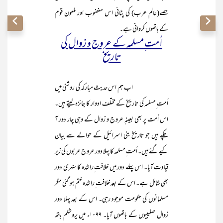
حصے(عالم عرب) کی پٹائی اس مغضوب اور ملعون قوم
کے ہاتھوں کروانی ہے۔
ا ُمت ِمسلمہ کے عروج و زوال کی
تاریخ
اب ہم اس حدیث مبارکہ کی روشنی میں
اُمت ِمسلمہ کی تاریخ کے مختلف ادوار کا جائزہ لیتے ہیں۔
اس اُمت پر بھی بعینہٖ عروج و زوال کے وہی چار دور آ
چکے ہیں جو تاریخ بنی اسرائیل کے حوالے سے بیان
کیے گئے ہیں۔ اُمت ِمسلمہ کا پہلا دور عروج عربوں کی زیر
قیادت آیا۔ اس پہلے دور میں خلافت ِراشدہ کا سنہری دور
بھی شامل ہے۔ اس کے بعد خلافت ِراشدہ ختم ہو گئی مگر
مسلمانوں کی حکومت موجود رہی۔ اس کے بعد پہلا دور
زوال صلیبیوں کے ہاتھوں آیا۔ ۱۰۹۹ء میں یروشلم ہاتھ