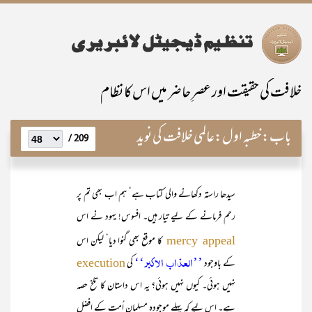
خلافت کی حقیقت اور عصرِ حاضر میں اس کا نظام
باب:
خطبہ اول:عالمی خلافت کی نوید
209 /
سیدھا راستہ دکھانے والی کتاب ہے‘ ہم اب بھی تم پر
رحم فرمانے کے لیے تیار ہیں۔ افسوس! یہود نے اس
کا موقع بھی گنوا دیا‘ لیکن اس
mercy appeal
’’العذاب الاکبر‘‘
کے باوجود
کی
execution
نہیں ہوئی۔ کیوں نہیں ہوئی؟ یہ اس داستان کا تلخ حصہ
ہے۔ اس لیے کہ پہلے موجودہ مسلمان اُمت کے افضل