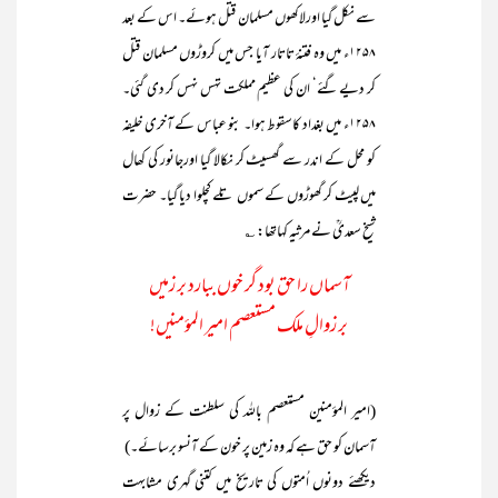
سے نکل گیا اورلاکھوں مسلمان قتل ہوئے۔ اس کے بعد
۱۲۵۸ء میں وہ فتنۂ تاتار آیا جس میں کروڑوں مسلمان قتل
کر دیے گئے‘ ان کی عظیم مملکت تہس نہس کر دی گئی۔
۱۲۵۸ء میں بغداد کاسقوط ہوا۔ بنو عباس کے آخری خلیفہ
کو محل کے اندر سے گھسیٹ کر نکالا گیا اورجانور کی کھال
میں لپیٹ کر گھوڑوں کے سموں تلے کچلوا دیا گیا۔ حضرت
شیخ سعدیؒ نے مرثیہ کہاتھا: ؎
آسماں را حق بود گر خوں ببارد بر زمیں
بر زوالِ ملک مستعصم امیر المؤمنیں!
(امیر المؤمنین مستعصم باللہ کی سلطنت کے زوال پر
آسمان کو حق ہے کہ وہ زمین پر خون کے آنسو برسائے۔)
دیکھئے دونوں اُمتوں کی تاریخ میں کتنی گہری مشابہت