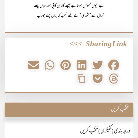
ہے‘ یوں محسوس ہوتا ہے جیسے کاربن کاپی ہو۔ وہاں پہلے
شمال سے آشوری آئے تھے ‘جب کہ یہاں پہلے یورپ
>>>
Sharing Link
منتخب کریں
درجہ بندی (کٹیگری) منتخب کریں