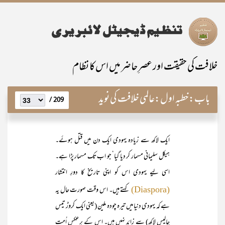
خلافت کی حقیقت اور عصرِ حاضر میں اس کا نظام
باب:
خطبہ اول:عالمی خلافت کی نوید
209 /
ایک لاکھ سے زیادہ یہودی ایک دن میں قتل ہوئے۔
ہیکل سلیمانی مسمار کر دیا گیا‘ جو اب تک مسمار پڑا ہے۔
اسی لیے یہودی اس کو اپنی تاریخ کا دورِ انتشار
کہتے ہیں۔ اس وقت صورت حال یہ
(Diaspora)
ہے کہ یہودی دنیا میں تیرہ چودہ ملین (یعنی ایک کروڑ تیس
چالیس لاکھ) سے زائد نہیں ہیں۔ اس کے برعکس اُمت