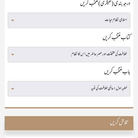
درجہ بندی (کٹیگری) منتخب کریں
کتاب منتخب کریں
باب منتخب کریں
تلاش کریں