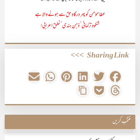
عطا مؤمن کو پھر درگاہِ حق سے ہونے والا ہے
شکوہِ ترکمانی‘ ذہن ہندی‘ نطق اعرابی!
>>>
Sharing Link
منتخب کریں