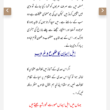
ِمسلمہ میں سے صرف عربوں کو شما رکیا جائے تو وہی
بیس پچیس کروڑ ہیں‘ لیکن ان کی جو معنوی حقیقت ہے وہ
سب کے سامنے ہے۔ میں سوچا کرتا ہوں کہ شاید یہود کا
موجودہ تسلط اور استیلاء بجھنے سے پہلے چراغ کی آخری
بھڑک ہو۔ اس کے بعد شاید یہ مغضوب و ملعون قوم تباہ و
برباد کر دی جائے۔
اہل ایمان کا طلوع و غروب
اگر اس صدی کے آغاز میں خلافت ِعثمانیہ کا
خاتمہ ہوا تو کیا اس صدی کے اختتام پر احیائے نظامِ
خلافت نہیں ہو سکتا؟ چنانچہ ہم بقولِ شاعریہ منظر دیکھ
لیں کہ: ؎
جہاں میں اہل ایماں صورتِ خورشید جیتے ہیں