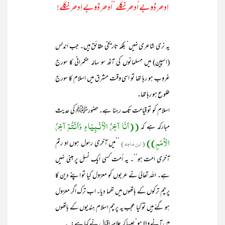
اِدھر ڈوبے اُدھر نکلے‘ اُدھر ڈوبے اِدھر نکلے!
یہ نری شاعری نہیں‘ بلکہ تاریخی حقائق ہیں۔ جب اندلس
(اسپین) میں مسلمانوں کی آٹھ سو سالہ حکمرانی کا سورج
غروب ہو رہا تھا تو اسی وقت مشرق میں اسلام کا سورج
طلوع ہو رہا تھا۔
اسلام کو تو قیامت تک رہنا ہے۔ حضورﷺ کی حدیث
((اَنَا آخِرُ الْاَنْـبِیَاءِ وَاَنْتُمْ آخِرُ
مبارکہ ہے کہ
الْاُمَمِ))
(ابن ماجہ)
’’میں آخری رسول ہوں او رتم
آخری امت ہو‘‘۔ یہ اُمت کسی ایک نسل پر مبنی نہیں
ہے۔ اللہ تعالیٰ نے عربوں کو معزول کیا تو اپنے دین کا
پرچم ترکوں کے ہاتھوں میں تھما دیا۔ اب ترک اگر معزول
ہو گئے ہیں تو کیا عجب یہ پرچم اسلام ہندیوں کے ہاتھوں
میں آنے والا ہو‘ جیسا کہ علامہ اقبال نے کہا ہے: ؎