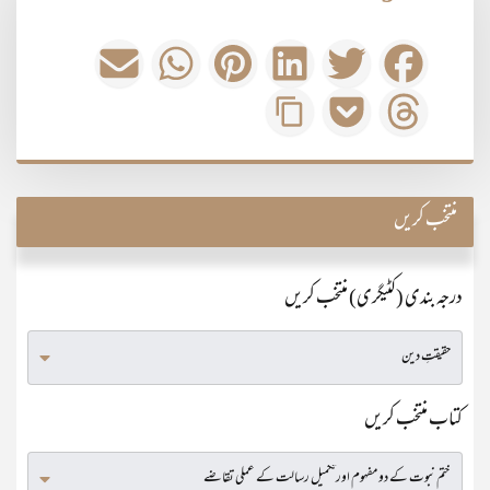
منتخب کریں
درجہ بندی (کٹیگری) منتخب کریں
کتاب منتخب کریں