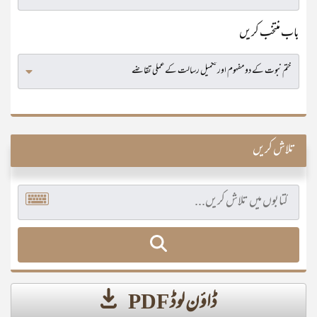
باب منتخب کریں
تلاش کریں
ڈاؤن لوڈ PDF