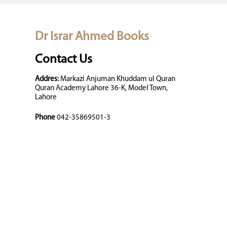
Dr Israr Ahmed Books
Contact Us
Addres:
Markazi Anjuman Khuddam ul Quran
Quran Academy Lahore 36-K, Model Town,
Lahore
Phone
042-35869501-3