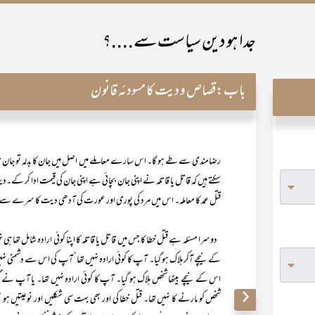
جدا ہو دین سیاست سے....؟
باب:
قصاص و دیت کا مسودئہ قانون
رضامندی سے طے ہو گا۔ اس سارے معاملے میں اصل میں جان کا بدلہ تو جان ہی ہے
سکتے ہیں کہ قاتل یا قاتلہ نے اپنی جان بچائی ہے اپنی جان کی قیمت ادا کر کے
قتل عمد کا معاملہ۔ اس میں مرد کی پوری اور عورت کی آدھی دیت کا سرے سے مسئ
دوسرا مسئلہ ہے قتل خطا کا جس میں قاتل یا قاتلہ کا اپنا کوئی ارادہ شامل تھا ہ
کے نیچے آکر ہلاک ہو گیا۔ آپ کا کوئی ارادہ نہیں تھا‘ آپ کی اس سے دشمنی نہیں 
اس کے نیچے بیٹھا شخص ہلاک ہو گیا۔ آپ کا کوئی ارادہ نہیں تھا۔ یا آپ نے گول
شخص کو مارنے کا نہیں تھا۔ قتل خطا کی اور بھی بہت سی شکلیں اور نوعیتیں ہو