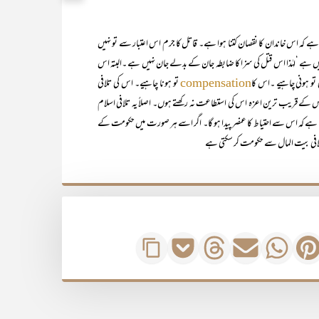
 ہے کہ اس خاندان کا نقصان کتنا ہوا ہے۔ قاتل کا جرم اس اعتبار سے تو نہیں
نہیں ہے ‘لہٰذا اس قتل کی سزا کا ضابطہ جان کے بدلے جان نہیں ہے ۔البتہ اس
 تو ہونی چاہیے ۔اس کا
تو ہونا چاہیے۔ اس کی تلافی
compensation
س کے قریب ترین اعزہ اس کی استطاعت نہ رکھتے ہوں۔ اصلاً یہ تلافی اسلام
ہے کہ اس سے احتیاط کا عنصر پیدا ہو گا۔ اگر اسے ہر صورت میں حکومت کے
ہ تلافی بیت المال سے حکومت کر سکتی ہے