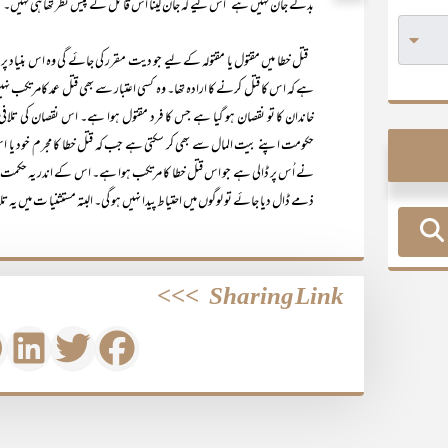
بدلے جان نہیں ہے‘ اس لیے کہ جان لینا اس قاتل کے پیش نظر تھا ہی نہیں۔
قتل خطا میں مقتول یا مقتولہ کے لیے جو دیت مقرر کی جائے گی وہ اس بنیاد پر
ہے کہ اس کا قتل کرنے کا ارادہ تھا۔ وہ کسی اعتبار سے بھی قتل عمد کامرتکب 
خاندان کا تو نقصان ہو گیا ہے جس کا فرد مقتول ہوا ہے۔ اس نقصان کی تلافی
حکومت اپنے بیت المال سے بھی کر سکتی ہے جب کہ قتل خطا کا مجرم خود یا ا
نے اُس پر ڈالی ہے جو اس قتل خطا کا مرتکب ہوا ہے۔ اس کے اندر یہ حکمت 
ذمے ڈال دیا جائے تو لوگوں میں احتیاط پیدا نہیں ہو گی۔ البتہ مستثنیا ت میں ی
>>>
Sharing Link