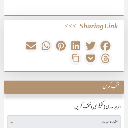
>>>
Sharing Link
منتخب کریں
درجہ بندی (کٹیگری) منتخب کریں