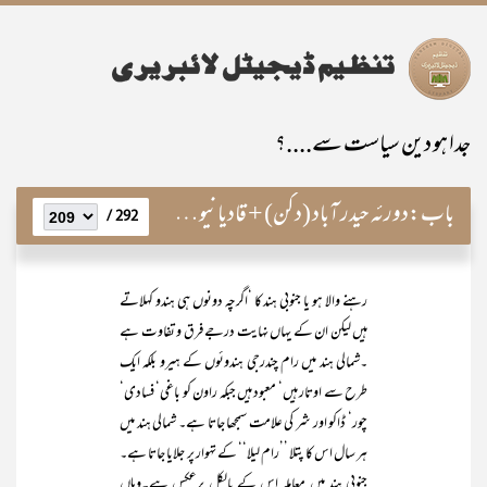
جدا ہو دین سیاست سے....؟
باب:
دورئہ حیدر آباد (دکن) + قادیانیوں سے متعلق آرڈیننس
292 /
رہنے والا ہو یا جنوبی ہند کا ‘اگرچہ دونوں ہی ہندو کہلاتے
ہیں لیکن ان کے یہاں نہایت درجے فرق و تفاوت ہے
۔شمالی ہند میں رام چندرجی ہندوئوں کے ہیرو بلکہ ایک
طرح سے اوتار ہیں‘ معبود ہیں جبکہ راون کو باغی‘ فسادی‘
چور‘ ڈاکو اور شر کی علامت سمجھا جاتا ہے۔ شمالی ہند میں
ہر سال اس کا پتلا ’’رام لیلا‘‘ کے تہوار پر جلایا جاتا ہے۔
جنوبی ہند میں معاملہ اس کے بالکل برعکس ہے۔وہاں