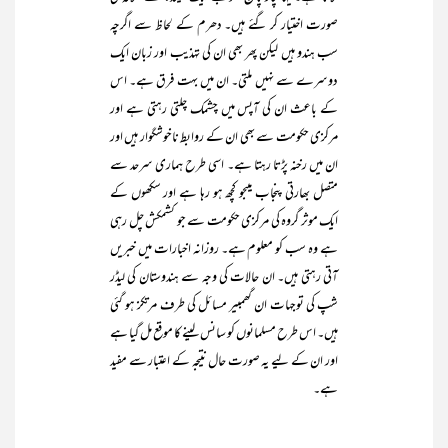
صورت اختیار کر گئے ہیں۔ دھرم کے لحاظ سے اگرچہ
سب ہندو ہیں لیکن پھر بھی ان کی تہذیب اور زبان ایک
دوسرے سے نہیں ملتی۔ ان میں بہت فرق ہے۔ اس
کے باعث ان کی آپس میں چشمک چلتی رہتی ہے اور
مرکزی حکومت سے بھی ان کے روابط ناخوشگوار ہیں اور
ان میں رخنہ پڑتا رہتا ہے۔ اسی طرح ہماری سرحد سے
متصل بھارتی پنجاب میںجو کچھ ہو رہا ہے اور سکھوں کے
ایک موثر گروہ کی مرکزی حکومت سے جو کشمکش چل رہی
ہے وہ سب کو معلوم ہے۔ روزانہ اخبارات میں خبریں
آتی رہتی ہیں۔ ان حالات کی وجہ سے ہندوستان کی لیڈر
شپ کی توجہات ان گھمبیر مسائل کی طرف مرتکز ہو گئی
ہیں۔ اس طرح مسلمانوں کو سانس لینے کا موقع مل گیا ہے
اور ان کے لیے یہ صورت حال نتیجہ کے اعتبار سے مفید
ہے۔