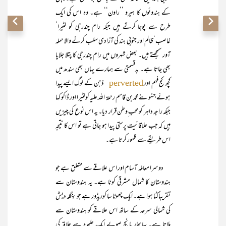
کے ہندوئوں کا ہیرو ’’راون‘‘ ہے۔ وہ اس کی ایک
طرح سے پوجا کرتے ہیں جبکہ رام چندرجی کو لٹیرا‘
غاصب‘ظالم اور جنوبی ہند کی آزادی سلب کرنے والا حملہ
آور سمجھتے ہیں۔ بعض شہروں میں رام چندرجی کا پتلا جلایا
بھی جاتا ہے۔ بدقسمتی سے ہمارے یہاں بھی سندھ میں
کچھ کج فہم اور
ذہن کے لوگ ایسے پیدا
perverted
ہوئے جنہوںنے محمد بن قاسم رحمۃ اللہ علیہ کولٹیرا اور ڈاکو کہا
جبکہ راجہ داہر کو محب ِوطن قرار دیا۔ یہ اس نوع کی چیزیں
ہیں کہ جب علاقائیت پرستی پیدا ہو جاتی ہے تو اس کا نتیجہ
اس طریقے سے ظہور کرتا ہے۔
دوسرا معاملہ آسام اور اس علاقے سے متعلق ہے جو
ہندوستان کا شمال مشرقی کونا ہے۔ یہ ہندوستان سے
تقریباًکٹا ہوا ہے۔ ایک چھوٹا سا کوریڈور ہے جو بنگلہ دیش
کی شمالی سرحد کے ساتھ اس علاقے کو ہندوستان سے
ملاتا ہے۔ یہاںچار پانچ صوبے ایک علیحدہ سے علاقہ کی