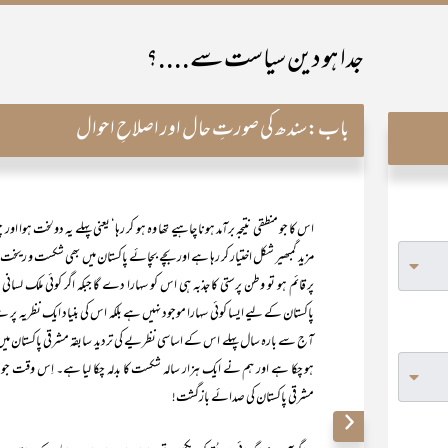
جدا ہو دین سیاست سے....؟
باب:
سندھ کی صورتِ حال اور اصلاحِ احوال
اس کا جو منطقی نتیجہ برآمد ہونا چاہیے تھا وہ ہو کر رہا‘ یعنی پہلے یہ دولخت ہوا ا
مزید گمبھیر شکل اختیار کر رہا ہے اور بچے بچائے پاکستان میں بھی شکست و ریخت
پر قائم ہو تو وطن پرستی کا جذبہ ہی اس کو سہارا دے گا جبکہ اگر کوئی ملک لسانی
پاکستان کے لیے ایسا کوئی سہارا موجود نہیں ہے بلکہ اس کی بنیاد ایک نظریہ پر 
آج سے بارہ سال پہلے اس کے اساسی نظریے کی تردید سابقہ مشرقی پاکستان میں ہ
ہو چکا ہے اور ہم نے ایک ہزار سالہ شکست کا بدلہ چکا لیا ہے۔ اِس وقت جو ص
مشرقی پاکستان کی صدائے بازگشت!