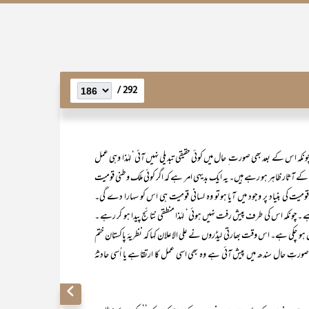
292 /
ور چونکہ اس کے بعد بھی صورت ِ حال میں کوئی حقیقی تبدیلی نہیں آئی‘ لہٰذا وہی عمل
 کے آثار ظاہر ہو رہے ہیں۔ یہ ایک بدیہی امر ہے کہ اگر کوئی ملک وطنی قومیت
 قومیت کی بنیاد پر وجود میں آیا ہوتو وہ لسانی قومیت ہی اس کو سہارا دے گی۔
ہے ۔چونکہ اس کی طرف پیش رفت نہیں ہوئی‘ لہٰذا منطقی نتائج پیدا ہو کر رہے ۔
و چکی ہے۔ اس وقت بھارتی لیڈروں نے علی الاعلان کہا کہ نظریۂ پاکستان ختم
ورتِ حال سندھ میں پیش آئی ہے وہ بھی اسی عمل کا ارتقاہے یا اُسی حادثۂ