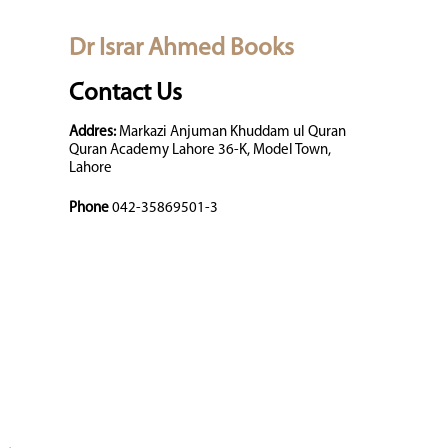
Dr Israr Ahmed Books
Contact Us
Addres:
Markazi Anjuman Khuddam ul Quran
Quran Academy Lahore 36-K, Model Town,
Lahore
Phone
042-35869501-3