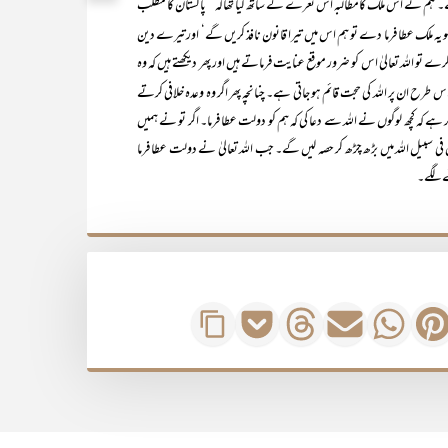
اتھ ہے۔ ہم نے اس ملک کامطالبہ اس نعرے کے ساتھ کیا تھاکہ ’’پاکستان کا مطلب
 کو یہ ملک عطا فرما دے تو ہم اس میں تیرا قانون نافذ کریں گے‘ اور تیرے دین
کرے تو اللہ تعالیٰ اس کو ضرور موقع عنایت فرماتے ہیں اور پھر دیکھتے ہیں کہ وہ
 طرح ان پر اللہ کی حجت قائم ہو جاتی ہے۔ چنانچہ پھر اگر وہ وعدہ خلافی کرتے
کر ہے کہ کچھ لوگوں نے اللہ سے دعا کی کہ ہم کو دولت عطا فرما۔ اگر تو نے ہمیں
سبیل اللہ میں بڑھ چڑھ کر حصہ لیں گے۔ جب اللہ تعالیٰ نے دولت عطا فرما
نے لگے۔