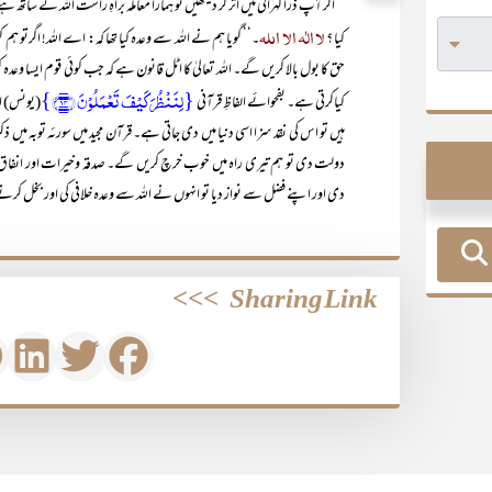
اگر آپ ذرا گہرائی میں اُتر کر دیکھیں تو ہمارا معاملہ براہِ راست اللہ کے س
لا الٰہ الا اللہ
کیا ؟
۔‘‘ گویا ہم نے اللہ سے وعدہ کیا تھا کہ: اے اللہ! اگرتو ہم
حق کا بول بالا کریں گے۔ اللہ تعالیٰ کا اٹل قانون ہے کہ جب کوئی قوم ایسا وعدہ 
{لِنَنۡظُرَ کَیۡفَ تَعۡمَلُوۡنَ ﴿۱۴﴾}
کیاکرتی ہے۔ بفحوائے الفاظِ قرآنی
(یونس) اس
ہیں تو اس کی نقد سزا اسی دنیا میں دی جاتی ہے۔ قرآن مجید میں سورئہ توبہ میں ذ
دولت دی تو ہم تیری راہ میں خوب خرچ کریں گے۔ صدقہ وخیرات اور انفاق فی 
دی اور اپنے فضل سے نواز دیا تو انہوں نے اللہ سے وعدہ خلافی کی اور بخل کر
>>>
Sharing Link