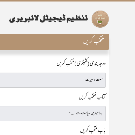
منتخب کریں
درجہ بندی (کٹیگری) منتخب کریں
کتاب منتخب کریں
باب منتخب کریں