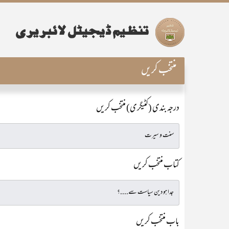
منتخب کریں
درجہ بندی (کٹیگری) منتخب کریں
کتاب منتخب کریں
باب منتخب کریں