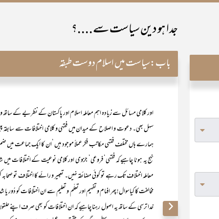
جدا ہو دین سیاست سے....؟
باب:
سیاست میں اسلام دوست طبقہ
اور کلامی مسائل سے زیادہ اہم معاملہ اسلام اور پاکستان کے نظریے کے ساتھ وا
سہل بھی۔ دعوت و اصلاح کے میدان میں فقہی و کلامی اختلافات سے سابقہ پیش آئے
ہمارے ہاں مختلف فقہی مکاتب فکر عملاً موجود ہیں ‘ان کا ایک جماعت میں ض
نہج یہ ہونا چاہیے کہ فقہی‘ فروعی‘ جزوی اور کلامی نوعیت کے اختلافات می
معاملہ اختلاف تک رہے تو کوئی مضائقہ نہیں۔ تعبیر و رائے کا اختلاف تو صحابہ ک
مخالفت کا کیاسوال! پھر افہام و تفہیم اور تعلّم و تعلیم سے ان اختلافات کو دُ
خدا ترسی کے ساتھ یہ اصول رہنا چاہیے کہ ان اختلافات کو بھی صرف اپنے حلقوں