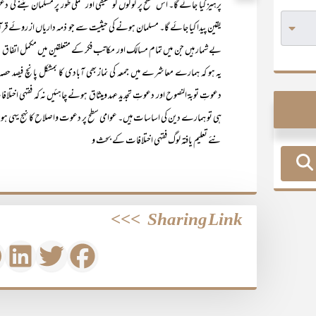
پرہیز کیا جائے گا۔ اس سطح پر لوگوں کو حقیقی اور عملی طور پر مسلمان بننے ک
یقین پیدا کیا جائے گا۔ مسلمان ہونے کی حیثیت سے جو ذمہ داریاں از روئے قرا
بے شمار ہیں جن میں تمام مسالک اور مکاتب فکر کے متعلقین میں مکمل اتفاق ہے‘
یہ ہو کہ ہمارے معاشرے میں جمعہ کی نماز بھی آبادی کا بمشکل پانچ فیصد ح
دعوتِ توبۃ النصوح اور دعوتِ تجدید عہد ومیثاق ہونے چاہئیں نہ کہ فقہی اخت
ہی تو ہمارے دین کی اساسات ہیں۔ عوامی سطح پر دعوت واصلاح کا نہج یہی ہونا چ
نئے تعلیم یافتہ لوگ فقہی اختلافات کے بحث و
>>>
Sharing Link