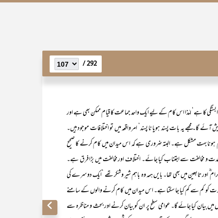
292 /
بستگی کا ہے‘ لہٰذا اس کام کے لیے ایک واحد جماعت کا قیام ممکن بھی ہے اور
 گا۔ مجھے یہ بات پسند ہویا نا پسند‘ امر واقعہ میں تو اختلافات موجود ہیں۔
م ہونا بہت مشکل ہے۔ البتہ ضروری ہے کہ اس میدان میں کام کرنے کا صحیح
ں شدت و مخالفت سے اجتناب کیا جائے۔ اختلاف اور مخالفت میں بڑا فرق ہے۔
رام ؓ اور تابعین میں بھی تھا۔ بایں ہمہ وہ باہم شیر وشکر تھے ‘ایک دوسرے کی
ور یا شدت کو کم سے کم کیا جا سکتا ہے۔ اس میدان میں کام کرنے والوں کے سامنے
 میں بیان کیا جائے گا۔ عوامی سطح پر ان کو بیان کرنے اور بحث و مناظرہ سے