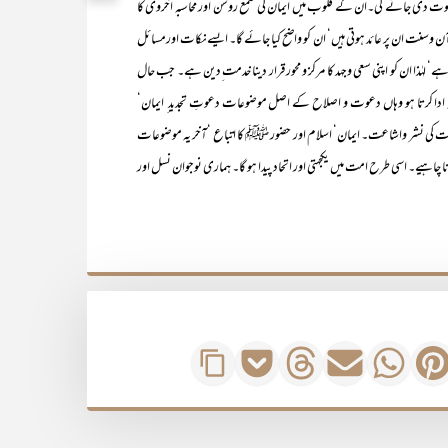
ی دعوت دی جائے گی۔ان کے قلوب میں ایمان کی شمع روشن اور محاسبہ اُخروی کا
ٓن وسنت ان پر عائد ہوتی ہیں‘ ان کو واضح کیا جائے گا۔ ایسےنکات اورمسائل
 لہٰذا ان کو اپنی سعی وجہد کا مرکز و محور قرار دینا خدمت ِدین ہے۔ جب حال
صہ ادا کرتا ہو وہاں دعوت و اصلاح کے اصل موضوعات دعوتِ تجدید ِ ایمان‘
لافات کی نشر واشاعت۔ ایمان‘ اسلام اور حضور ﷺ کا اتباع ‘آخر یہ موضوعات
اہیے۔ اسی طرح امت میں یکجہتی اور اتحاد پیدا ہو گا۔ ہماری نوجوان نسل اور