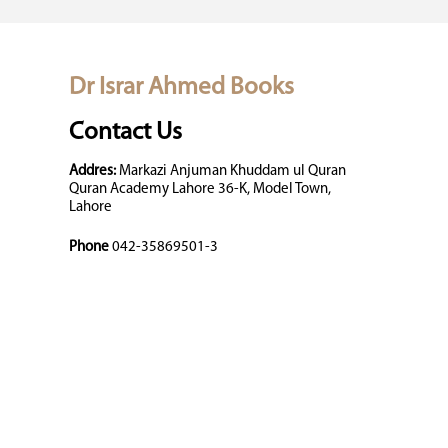
Dr Israr Ahmed Books
Contact Us
Addres:
Markazi Anjuman Khuddam ul Quran
Quran Academy Lahore 36-K, Model Town,
Lahore
Phone
042-35869501-3