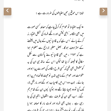
البتہ اس موقع پر تین احتیاطوں کی ضرورت ہے :
٭ ایک احتیاط تو عوام کو کرنی چاہیے کہ معاملہ کسی صورت
میں بھی ہنگامہ‘ ایجی ٹیشن اور دنگے فساد کی شکل اختیار نہ
کرنے پائے‘ اس لیے کہ یہ قادیانیوں کے جال میں پھنسنے
کے مترادف ہو گا۔ بعض معتبر ذرائع سے معلوم ہوا
ہے کہ ۱۹۵۳ ء میں بھی قادیانیوںنے پاکستان سے نقل
مکانی کا فیصلہ کر لیا تھا لیکن اس کے ساتھ ہی ان کی یہ
کوشش بھی تھی کہ کسی طرح ہنگامہ کی صورت پیدا ہو اور
حکومت اور عوام کے مابین شدید نوعیت کا تصادم پیدا ہو
جائے۔ جب وہ اس میں کامیاب ہو گئےاور مارشل لاء
لگ گیا تو وہ جو چاہتے تھے وہ ہوگیا ‘یوں ان کے قدم جم
گئے۔ اب بھی ان کی طرف سے اشتعال انگیزی کی جا
رہی ہے ۔ جہاں بھی فساد اور لوٹ مار کا معاملہ ہوا یا
فائرنگ تک نوبت پہنچی وہاں ابتدا ان ہی کی طرف سے