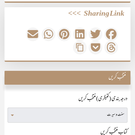
>>>
Sharing Link
منتخب کریں
درجہ بندی (کٹیگری) منتخب کریں
کتاب منتخب کریں