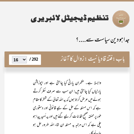
جدا ہو دین سیاست سے....؟
باب:
فتنہ قادیانیت :زوال کا آغاز
292 /
وابستہ ہے۔ حکمران پارٹی کیا چاہتی ہے اور اپوزیشن
پارٹیاں کیا چاہتی ہیں! ان سب سے صرفِ نظر کرتے
ہوئے میں عرض کرتا ہوں کہ یہ اللہ تعالیٰ کے شکر کا مقام
ہے کہ اس مسئلہ کے حل کے لیے قانونی اور دستوری
طور پر ممکنہ صحیح اقدامات کر لیے گئے ہیں اور یہ اُمید پیدا ہو
چلی ہے کہ اس مرتبہ یہ مسئلہ ان شاء اللہ ضرور حل ہو
جائے گا۔