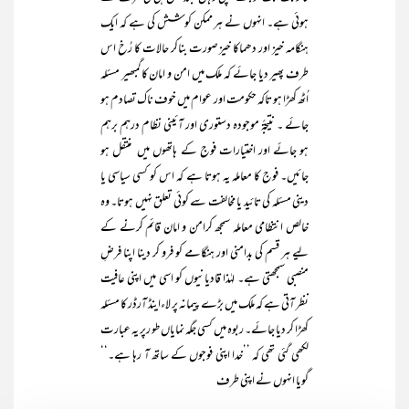
ہوئی ہے۔ انہوں نے ہر ممکن کوشش کی ہے کہ ایک
ہنگامہ خیز اور دھماکا خیز صورت بناکر حالات کا رُخ اس
طرف پھیر دیا جائے کہ ملک میں امن و امان کاگمبھیر مسئلہ
اُٹھ کھڑا ہو تاکہ حکومت اور عوام میں خوف ناک تصادم ہو
جائے ۔ نتیجۃً موجودہ دستوری اور آئینی نظام درہم برہم
ہو جائے اور اختیارات فوج کے ہاتھوں میں منتقل ہو
جائیں۔ فوج کا معاملہ یہ ہوتا ہے کہ اس کو کسی سیاسی یا
دینی مسئلہ کی تائید یا مخالفت سے کوئی تعلق نہیں ہوتا۔ وہ
خالص انتظامی معاملہ سمجھ کرامن و امان قائم کرنے کے
لیے ہر قسم کی بدامنی اور ہنگامے کو فرو کر دینا اپنا فرضِ
منصبی سمجھتی ہے۔ لہٰذا قادیانیوں کو اسی میں اپنی عافیت
نظر آتی ہے کہ ملک میں بڑے پیمانہ پر لاءاینڈ آرڈر کا مسئلہ
کھڑا کر دیا جائے۔ ربوہ میں کسی جگہ نمایاں طو رپر یہ عبارت
لکھی گئی تھی کہ ’’خدا اپنی فوجوں کے ساتھ آ رہا ہے۔‘‘
گویا انہوں نے اپنی طرف