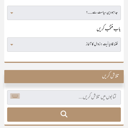
باب منتخب کریں
تلاش کریں