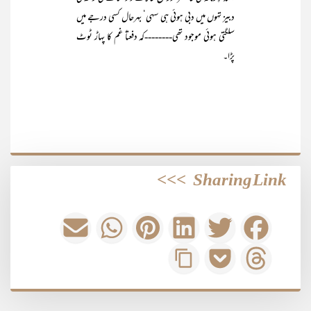
دبیز تہوں میں دبی ہوئی ہی سہی‘ بہرحال کسی درجے میں
سلگتی ہوئی موجود تھی--------کہ دفعتاً غم کا پہاڑ ٹوٹ
پڑا۔
>>>
Sharing Link