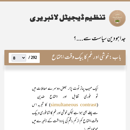
جدا ہو دین سیاست سے....؟
باب:
خوشی اور غم کا بیک وقت اجتماع
292 /
ایک مہیب پہاڑ ٹوٹ پڑا۔ بعض دوسرے معاملات میں
تو فوری تقابل اور اجتماع ضدین
(
) کا تجربہ اس
simultaneous contrast
سے پہلے بھی ہوا ہے لیکن خوشی اور غم کا اتنا فوری و بیک
وقت اجتماع کم از کم راقم کی یادداشت کے ذخیرے میں
موجود نہیں!