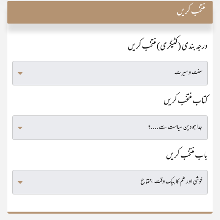
منتخب کریں
درجہ بندی (کٹیگری) منتخب کریں
کتاب منتخب کریں
باب منتخب کریں