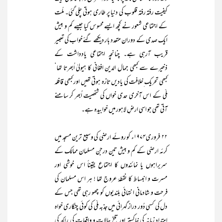
کیفیت رفتہ رفتہ قلوب کی دنیا پر طاری ہوتی چلی گئی۔ ملّت
کے اجتماعی شعور نے کچھ ایسے محسوس کیا جیسے کم و بیش
ایک صدی کے دوران متعدد بار دیکھے گئےخواب کی تعبیر
قریب آرہی ہے۔ چنانچہ اجتماعی یادداشت کے
ذخیرے سے کبھی جمال الدین افغانی کا ہیولیٰ اُبھرتا تھا‘
کبھی تحریک ِخلافت کی یادیں تازہ ہوتی تھیں اور کبھی قافلہ
ملّی کے اس آخری حدی خواں کی شخصیت اُبھر کر سامنے
آتی تھی جو اسی ارضِ لاہور میں خوابیدہ ہے۔
۲۲ فروری۱۹۷۴ء کو روئے ارضی کی وسیع ترین مسجد میں
کرئہ ارضی کے کم و بیش تین درجن مسلمان ممالک کے
سربراہوں یا نمائندوں کا اجتماع یقیناً اس خوشی اور
مسرت و انبساط کا نقطۂ عروج تھا ! ہر اس مسلمان کی
فرحت و شادمانی انتہائی بلندیوں کو چھو رہی تھی جس کے
دل کی کسی دُور دراز گہرائی میں جذبہ ملّی کی کوئی چنگاری خواہ
امتدادِ زمانہ کی خاکستر اور تلخ حالات و واقعات کی راکھ کی