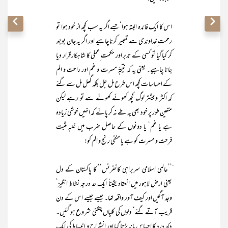
اس کا ایک فائدہ البتہ ہوا‘ جسے اگر یہ سب کچھ از خود ہوا تو
رحمت ِخداوندی سے تعبیر کرنا چاہیے اور اگر یہ جان بوجھ
کر کیا گیا تو کسی کے تدبر اور حکمت ِعملی کا شاہکار قرار دیا
جانا چاہیے۔ یعنی یہ کہ نتیجۃً مسرت و غم اور راحت و الم
کے احساسات کچھ اس طرح مل جل بلکہ گھل مل سے گئے
کہ اکثر وبیشتر لوگ کچھ کھوئے کھوئے سے تو رہے لیکن
متعین طور پر خود بھی یہ طے نہ کر پائے کہ انہیں خوشی زیادہ
ہے یا غم‘ یا دونوں کے حاصل ضرب میں غلبہ مثبت
فرحت و مسرت کو ہے یا منفی رنج و الم کو!
ََ’’عالمی اسلامی سربراہی کانفرنس‘‘ کا پاکستان کے دل
یعنی ارضِ لاہور میں انعقاد یقیناً ایک حد درجہ نشاط انگیز‘
وجد آگیں اور کیف آور واقعہ تھا۔ جیسے جیسے اس کے دن
قریب آتے گئے‘ دلوں کی کلیاں چٹکنی شروع ہو گئیں۔
دکھ درد کا احساس ماند پڑتا گیا اور اِنشراح و اِنبساط کی ایک