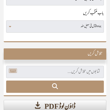
باب منتخب کریں
تلاش کریں
ڈاؤن لوڈ PDF