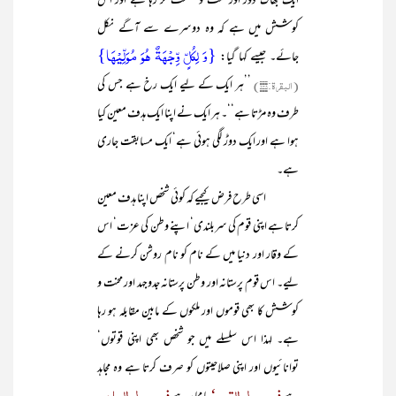
ایک بھاگ دوڑ اور محنت و مشقت کر رہا ہے اور اس
کوشش میں ہے کہ وہ دوسرے سے آگے نکل
{وَ لِکُلٍّ وِّجۡہَۃٌ ہُوَ مُوَلِّیۡہَا}
جائے۔ جیسے کہا گیا:
(البقرۃ:۱۴۸)
’’ہر ایک کے لیے ایک رخ ہے جس کی
طرف وہ مڑتا ہے‘‘۔ ہر ایک نے اپنا ایک ہدف معین کیا
ہوا ہے اور ایک دوڑ لگی ہوئی ہے‘ ایک مسابقت جاری
ہے۔
اسی طرح فرض کیجیے کہ کوئی شخص اپنا ہدف معین
کرتا ہے اپنی قوم کی سربلندی‘ اپنے وطن کی عزت‘ اس
کے وقار اور دنیا میں کے نام کو نام روشن کرنے کے
لیے۔ اس قوم پرستانہ اور وطن پرستانہ جدوجہد اور محنت و
کوشش کا بھی قوموں اور ملکوں کے مابین مقابلہ ہو رہا
ہے۔ لہذا اس سلسلے میں جو شخص بھی اپنی قوتوں‘
توانائیوں اور اپنی صلاحیتوں کو صرف کرتا ہے وہ مجاہد
فی سبیل القوم‘
فی سبیل الوطن۔