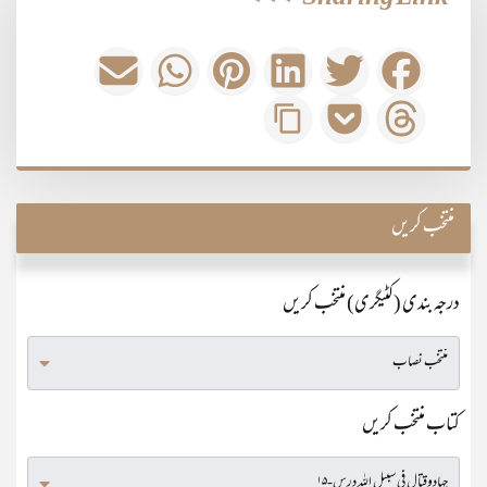
منتخب کریں
درجہ بندی (کٹیگری) منتخب کریں
کتاب منتخب کریں