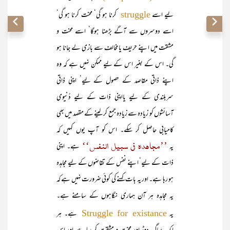
لیے اسے
کرنا ہو گی‘ محنت کرنا ہو گی‘
struggle
اسے دوسروں سے آگے بڑھنا ہوگا‘ اسے محنت و
مشقت میں اپنے حریف یا مخالف سے بازی لے جانا ہو
گی۔ اس کے بغیر اس کے لیے ممکن نہیں ہے کہ وہ
اپنے ذاتی مقاصد کے حصول کے لیے‘ اپنی ذاتی
سربلندی کے لیے یااپنی ذات کے لیے دُنیوی
آسائشوں کو زیادہ سے زیادہ جمع کر لینے کے مقصد میں بھی
کامیابی حاصل کر سکے۔ اس کو آپ یوں کہیں کہ
’’مجاہدہ فی سبیل النفس‘‘
یہ
ہے۔ اپنی
ذات کے لیے‘ اپنے نفس کے تقاضوں کے لیے مجاہدہ
ہو رہا ہے۔ اور یہ بات کہنے کی کوئی ضرورت نہیں ہے کہ
یہ مجاہدہ ہر آن ہماری نگاہوں کے سامنے ہے۔
یہ
ہے۔ ہر
Struggle for existance