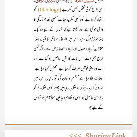
ہے
یا مجاہد ہے
اسی طرح کوئی شخص کسی نظریے
کو
(Ideology)
اختیار کرتا ہے ‘وہ کسی نظریۂ حیات‘ کسی نظامِ زندگی کا
قائل ہو گیا ہے اور سمجھتا ہے کہ انسان کے لیے وہ ایک
بہتر طرزِ زندگی ہے‘ اس میں انسانی مسائل کا ایک بہتر‘
متوازن‘ زیادہ معتدل اور زیادہ منصفانہ حل ہے۔ اگر کسی
طرح بھی اسے اس بات کا یقین حاصل ہو گیا ہے اور
اب وہ اپنی قوتیں صرف کر رہا ہے‘ محنتیں کھپا رہا ہے‘
اوقات لگا رہا ہے‘ جسم و جان کی توانائیاں اس میں
صرف کر رہا ہے کہ وہ نظریہ دنیا میں پھیلے‘ اس نظریے کو
بالادستی حاصل ہو‘ اس کا نظام دنیا میں عملاً قائم ہو تو اس
کے لیے جو
>>>
Sharing Link