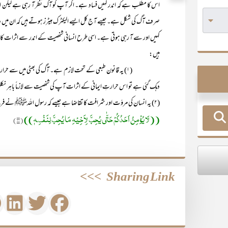
اس کا مطلب ہے کہ اندر کہیں فساد ہے۔ اگر آپ کو آگ نظر آ رہی ہے لیکن ا
صرف آگ کی شکل ہے۔ جیسے آج کل ایسے الیکٹرک ہیٹرز ہوتے ہیں کہ ان میں
کہیں اور سے آ رہی ہوتی ہے۔ اسی طرح انسانی شخصیت کے اندر سے اثرات کا
ہیں:
(۱) یہ قانون طبعی کے تحت لازم ہے۔ آگ کی بھٹی میں سے حرارت 
دہک گئی ہے تو اس حرارتِ ایمانی کے اثرات آپ کی شخصیت سے لازماً باہر ن
(۲) یہ انسان کی مروّت اور شرافت کا تقاضا ہے جیسے کہ رسول اللہﷺ نے فرمایا:
((لَا یُؤْمِنُ اَحَدُکُمْ حَتّٰی یُحِبَّ لِاَخِیْہِ مَا یُحِبَّ لِنَفْسِہٖ))
(۱۰)
>>>
Sharing Link