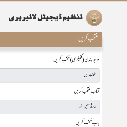
منتخب کریں
درجہ بندی (کٹیگری) منتخب کریں
کتاب منتخب کریں
باب منتخب کریں