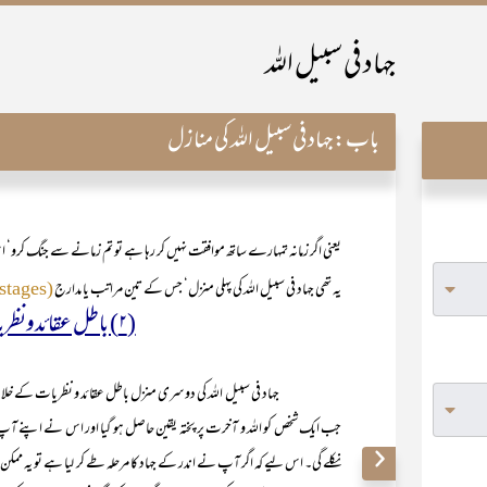
جہاد فی سبیل اللہ
باب:
جہاد فی سبیل اللہ کی منازل
یعنی اگر زمانہ تمہارے ساتھ موافقت نہیں کر رہا ہے تو تم زمانے سے جنگ کرو‘ 
یہ تھی جہاد فی سبیل اللہ کی پہلی منزل‘ جس کے تین مراتب یا مدارج
(sub stages)
(۲) باطل عقائدونظریات کے خلاف جہاد
جہاد فی سبیل اللہ کی دوسری منزل باطل عقائد و نظریات کے خلاف ج
جب ایک شخص کو اللہ و آخرت پر پختہ یقین حاصل ہو گیا اور اس نے اپنے آپ کو
نکلے گی۔ اس لیے کہ اگر آپ نے اندر کے جہاد کا مرحلہ طے کر لیا ہے تو یہ ممکن ن