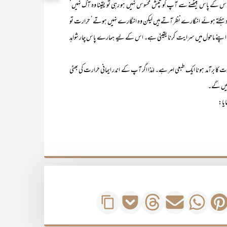
س کے پاس بیٹھنے سے آپ کو تپش محسوس نہیں ہو رہی تو یقینا وہ آگ نہیں‘
 دہکتے ہوئے انگارے نظر آتے ہیں لیکن وہ انگارے نہیں ہوتے‘ حرارت تو
 اپنے ماحول میں سرایت کرنا یقینی ہے۔ اس کے لیے ہمارے پاس چار شواہد
کا برآمد ہونا ایک طبعی امر ہے۔ لہٰذا اگر آپ کے اندر ایمانی حرارت کی بھٹی
کلیں گے۔