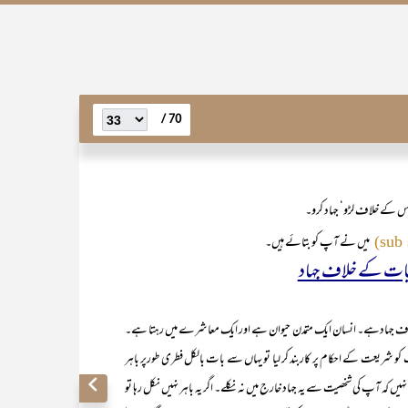
70 /
اس کے خلاف لڑو‘ جہاد کرو۔
میں نے آپ کو بتائے ہیں۔
ہادہے۔ انسان ایک متمدن حیوان ہے اور ایک معاشرے میں رہتا ہے۔
 شریعت کے احکام پر کاربند کر لیا تو یہاں سے بات بالکل فطری طورپر باہر
ہیں کہ آپ کی شخصیت سے یہ جہاد خارج میں نہ نکلے۔ اگر یہ باہر نہیں نکل رہا تو