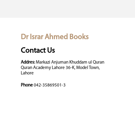
Dr Israr Ahmed Books
Contact Us
Addres:
Markazi Anjuman Khuddam ul Quran
Quran Academy Lahore 36-K, Model Town,
Lahore
Phone
042-35869501-3