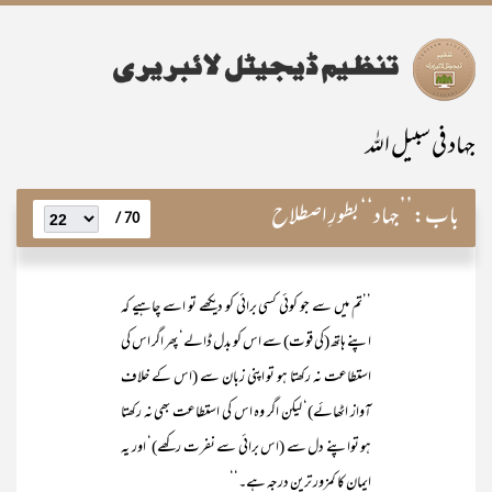
جہاد فی سبیل اللہ
باب:
’’جہاد‘‘ بطورِ اصطلاح
70 /
’’تم میں سے جو کوئی کسی برائی کو دیکھے تو اسے چاہیے کہ
اپنے ہاتھ (کی قوت) سے اس کو بدل ڈالے‘ پھر اگر اس کی
استطاعت نہ رکھتا ہو تو اپنی زبان سے (اس کے خلاف
آواز اٹھائے)‘ لیکن اگر وہ اس کی استطاعت بھی نہ رکھتا
ہو تواپنے دل سے (اس برائی سے نفرت رکھے)‘ اور یہ
ایمان کا کمزور ترین درجہ ہے۔‘‘