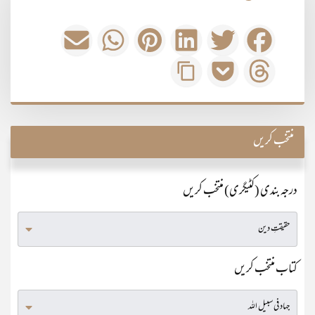
منتخب کریں
درجہ بندی (کٹیگری) منتخب کریں
کتاب منتخب کریں