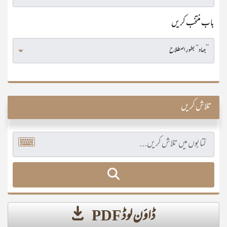
باب منتخب کریں
تلاش کریں
ڈاؤن لوڈ PDF