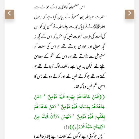
اس مضمون کو لفظ جہاد کے حوالے سے
حضرت عبداللہ بن مسعودؓ نے بیان کیا ہے کہ رسول
اللہﷺ نے فرمایا کہ مجھ سے پہلے اللہ نے کسی نبی کو اس
کی اُمت کی طرف مبعوث نہیں کیا مگر یہ کہ اس کے کچھ نہ
کچھ صحابی اور حواری ہوتے تھے جو اس کی سنت کو
مضبوطی سے پکڑتے تھے اور اس کے حکم کے مطابق
چلتے تھے‘ لیکن بعد میں ایسے ناخلف لوگ آ جاتے تھے جو
کہتے وہ تھے جو کرتے نہیں تھے اور کرتے وہ تھے جس کا
انہیں حکم نہیں دیا گیا تھا۔
((فَمَنْ جَاھَدَھُمْ بِیَدِہٖ فَھُوَ مُؤْمِنٌ ‘ وَمَنْ
جَاھَدَھُمْ بِلِسَانِہٖ فَھُوَ مُؤْمِنٌ ‘ وَمَنْ جَاھَدَھُمْ
بِقَلْبِہٖ فَھُوَ مُؤْمِنٌ ‘ وَلَیْسَ وَرَآئَ ذٰلِکَ مِنَ
الْاِیْمَانِ حَبَّۃُ خَرْدَلٍ))
(۵)
’’پس جو کوئی ایسے لوگوں کے خلاف اپنے ہاتھ (طاقت)