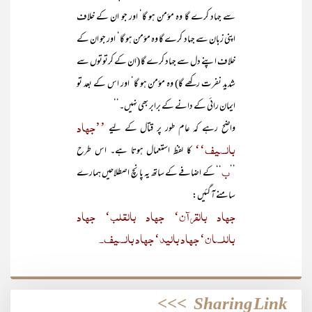
سے جہاد کرے گا وہ مؤمن ہو گا‘ اور جو ان کے خلاف
اپنی زبان سے جہاد کرے گا وہ مؤمن ہو گا‘ اور جو ان کے
خلاف اپنے دل سے جہاد کرے گا (ان کے کرتوتوں سے
شدید نفرت رکھے گا) وہ مؤمن ہو گا‘ اور اس کے بعد تو
ایمان رائی کے دانے کے برابر بھی نہیں۔‘‘
’’جہاد
واضح رہے کہ عام طور پر قتال کے لیے
بالسیف‘‘
کا لفظ استعمال ہوتا ہے۔ اس طرح
ب
’’
‘‘ کے اضافے کے ساتھ یہ پانچ اصطلاحیں ہمارے
سامنے آ گئیں:
جہاد بالقرآن‘ جہاد بالقلب‘ جہاد
باللسان‘ جہاد بالید‘ جہاد بالسیف۔
>>>
Sharing Link