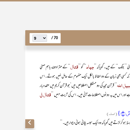
70 /
جہاد
قتال
 ’’ـ جنگ‘‘ کے ہیں۔ گویا کہ ’’
‘‘ کو ’’
‘‘ کے مترادف باہم معنی
 کہ کسی بھی زبان کے دو الفاظ بالکل ایک مفہوم کے حامل نہیں ہوتے۔ اس
بیل اللہ
‘‘ قرآن مجید کی دو مستقل اصطلاحیں ہیں‘ جو قرآن کریم میں متعدد بار
قتال فی
اور اس میں یہ دونوں اصطلاحات آئی ہیں۔ اس کی آیت ۴ میں ’’
صٌ ﴿۴﴾}
(الصف)
ہو کر لڑتے ہیں گویا کہ وہ ایک سیسہ پلائی ہوئی دیوار ہیں۔‘‘