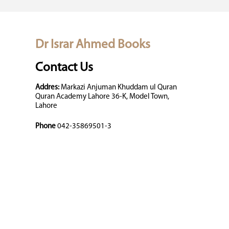
Dr Israr Ahmed Books
Contact Us
Addres:
Markazi Anjuman Khuddam ul Quran
Quran Academy Lahore 36-K, Model Town,
Lahore
Phone
042-35869501-3