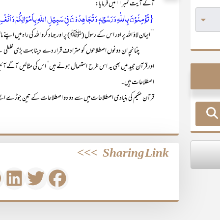
آگے آیت نمبر۱۱ میں فرمایا:
{تُؤۡمِنُوۡنَ بِاللّٰہِ وَ رَسُوۡلِہٖ وَ تُجَاہِدُوۡنَ فِیۡ سَبِیۡلِ اللّٰہِ بِاَمۡوَالِکُمۡ وَ اَنۡفُ
’’ایمان لاؤ اللہ پر اور اس کے رسول (ﷺ) پر اور جہاد کرو اللہ کی راہ میں اپنے
چنانچہ ان دونوں اصطلاحوں کو مترادف قرار دے دینا بہت بڑی غلطی ہے۔
اور قرآن مجید میں بھی یہ اس طرح استعمال ہوئے ہیں‘ اس کی مثالیں آگے آئیں گ
اصطلاحات ہیں۔
قرآن حکیم کی بنیادی اصطلاحات میں سے دو دو اصطلاحات کے تین جوڑے ایسے ہیں
>>>
Sharing Link