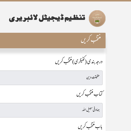
منتخب کریں
درجہ بندی (کٹیگری) منتخب کریں
کتاب منتخب کریں
باب منتخب کریں