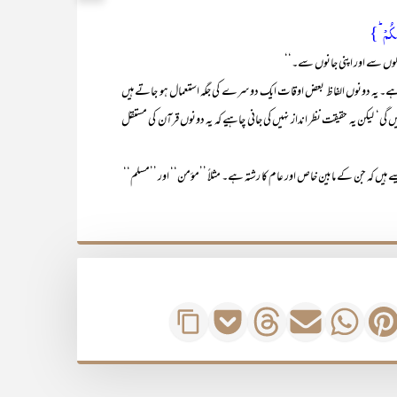
سِکُمۡ ؕ}
 مالوں سے اور اپنی جانوں سے۔‘‘
 یہ دونوں الفاظ بعض اوقات ایک دوسرے کی جگہ استعمال ہو جاتے ہیں
ی‘ لیکن یہ حقیقت نظر انداز نہیں کی جانی چاہیے کہ یہ دونوں قرآن کی مستقل
 کہ جن کے مابین خاص اور عام کا رشتہ ہے۔ مثلاً ’’مؤمن‘‘ اور ’’مسلم‘‘