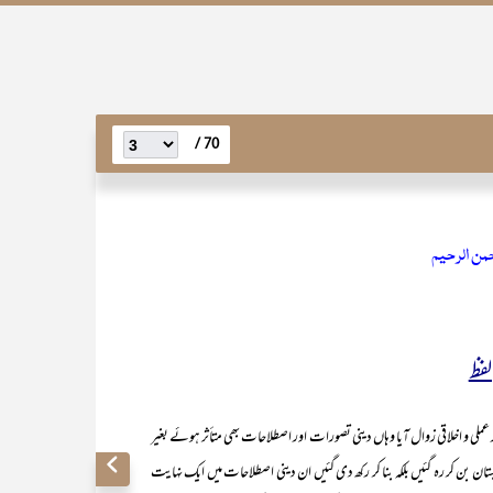
70 /
حمن الرحیم
لفظ
لاقی زوال آیا وہاں دینی تصورات اور اصطلاحات بھی متأثر ہوئے بغیر
ن بن کر رہ گئیں بلکہ بنا کر رکھ دی گئیں ان دینی اصطلاحات میں ایک نہایت