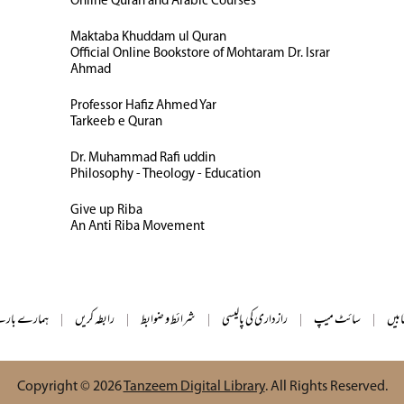
Online Quran and Arabic Courses
Maktaba Khuddam ul Quran
Official Online Bookstore of Mohtaram Dr. Israr
Ahmad
Professor Hafiz Ahmed Yar
Tarkeeb e Quran
Dr. Muhammad Rafi uddin
Philosophy - Theology - Education
Give up Riba
An Anti Riba Movement
ابیں
|
سائٹ میپ
|
رازداری کی پالیسی
|
شرائط و ضوابط
|
رابطہ کریں
|
ہمارے بارے
Copyright © 2026
Tanzeem Digital Library
. All Rights Reserved.