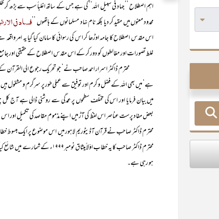
اہم اصطلاح ’’جہاد فی سبیل اللہ‘‘ کی ہے جس کے ساتھ اغلباً سب سے بڑھ کر ظل
فساد فی الار
محدود معنوں میں مقید کر دیا بلکہ نام نہاد مسلمانوں کے ہاتھوں ’’
اس مقدس اصطلاح کا جامہ اوڑھا کر اس کی رسوائی کا سامان کیا گیا یہ امر واقعہ ہے
غلط تصورات اور مغالطوں کو دور کر کے اس مقدس اصطلاح کے حقیقی اور جامع
محترم ڈاکٹر اسرار احمد صاحب نے‘ جو تحریک رجوع الی القرآن کے داعی ہی 
ہے‘ میں بھی اللہ کے فضل و کرم اور توفیق سے عملی طور پر سرگرم و مشغول ہیں‘ بار
میں بیان فرمایا اور اس کی مختلف سطحوں پر عمدگی سے روشنی ڈالی ہے آج کل چو
محترم ڈاکٹر صاحب نے قرآن آڈیٹوریم لاہور میں اس موضوع پر ایک مبسوط خطاب ف
محترم ڈاکٹر صاحب کا یہ خطاب اوّلاً می
ہو رہی ہے۔