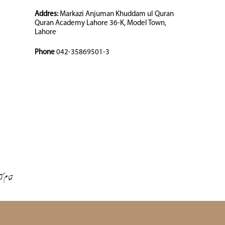
Addres:
Markazi Anjuman Khuddam ul Quran
Quran Academy Lahore 36-K, Model Town,
Lahore
Phone
042-35869501-3
تمام کت