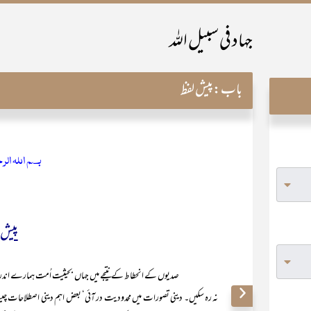
جہاد فی سبیل اللہ
باب:
پیش لفظ
بسم اللہ الر
پیش 
صدیوں کے انحطاط کے نتیجے میں جہاں بحیثیت اُمت ہمارے اندر عملی و اخ
نہ رہ سکیں۔ دینی تصورات میں محدودیت در آئی‘ بعض اہم دینی اصطلاحات چیستا