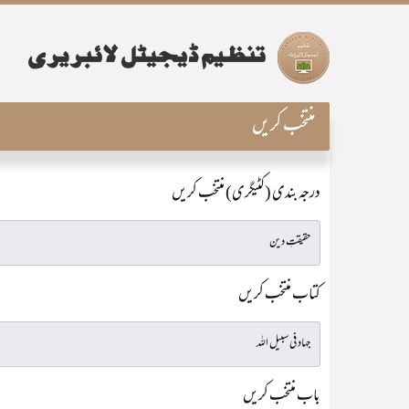
منتخب کریں
درجہ بندی (کٹیگری) منتخب کریں
کتاب منتخب کریں
باب منتخب کریں