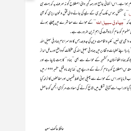
م ہوا ہے۔اس انتہائی جامع اور ہمہ گیر دینی اصطلاح کو نہ صرف یہ کہ بہت ہی
ض
‘‘ پر مشتمل ہوس ملک گیری کے لیے کی جانے والی قتل و خون ریزی کو بھی
جہاد فی سبیل اللہ
 کہ ’’
‘‘ کے حوالے سے معاشرے میں پھیلے ہوئے
 مفہوم کو عام کرنا وقت کی اہم ترین ضرورت ہے۔
نہیں‘ غلبہ و اقامت دین کی جدوجہد جس کا دوسرا نام جہاد فی سبیل اللہ
ہا اپنے خطبات و تقاریر میں جہاد فی سبیل اللہ کی حقیقت کو واضح اور مدلل انداز
نکہ جہاد افغانستان و کشمیر کے حوالے سے بھی ’’جہاد‘‘ کا بہت چرچا ہے اور
بعض مفاد پرست عناصر اس لفظ کی آڑ میں اپنے مذموم مقاصد کی تکمیل اور اس مقدس اصطلاح کو بدنام کرنے کے درپے ہیں‘ لہٰذا چند ماہ قبل ستمبر۱۹۹۹ء میں
رمایا اور اس کے حوالے سے پھیلی ہوئی غلط فہمیوں اور مغالطوں کا ازالہ کیا
ثاق نومبر۱۹۹۹ء کے شمارے میں شائع کیا گیا اور اب اسے کتابی شکل میں شائع کرنے کی سعادت مرکزی انجمن کو حاصل
حافظ عاکف سعید