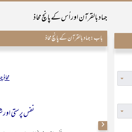
جہاد بالقرآن اور اُس کے پانچ محاذ
باب:
جہاد بالقرآن کے پانچ محاذ
محاذِ 
نفس پرستی اور ش