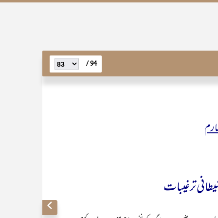
94 /
چہارم
یطانی ترغیبات