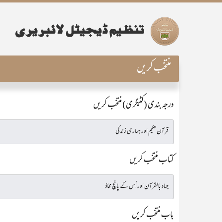
منتخب کریں
درجہ بندی (کٹیگری) منتخب کریں
کتاب منتخب کریں
باب منتخب کریں