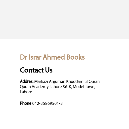
Dr Israr Ahmed Books
Contact Us
Addres:
Markazi Anjuman Khuddam ul Quran
Quran Academy Lahore 36-K, Model Town,
Lahore
Phone
042-35869501-3