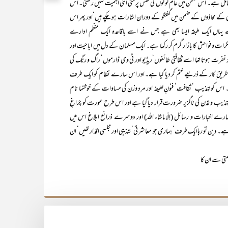
 ہے۔ اس ضمن میں عام لوگوں کی نفس پرستی اتنی اہمیت نہیں رکھتی۔ اس
یقینی کے محاذوں کے ضمن میں گفتگو کے دوران اشارات ہو چکے ہیں‘اور پھر اس
مارے یہاں ایک طبقہ ایسا بھی ہے جس نے اسے باقاعدہ ایک منظم ادارے
رات و فواحش کا بازار گرم کر رکھا ہے۔ ایک مسلمان کے دل میں اباحیت اور
ٔ نفرت ہوتا تھا اسے ثقافتی طائفوں‘ریڈیو اور ٹی وی ڈارموں‘ راگ و رنگ کی
لوط طریق ِکار کے ذریعے ختم کر دیا گیا ہے۔ اور اس سارے نظام کو ایک طرف
 کو تہذیب ‘ ثقافت‘ فنونِ لطیفہ اور مرد وزن کی مساوات کے خوشنما نام
تہذیب و تمدن کی ناگزیر ضرورت قرار دیا گیا ہے اور اس طرح عورت کو چراغِ
مارے اخبارات و رسائل (اِلّا ماشاء اللہ) اور دوسرے ذرائع ابلاغ اس میں
ہے۔ دین تو رہاایک طرف‘ ہماری جو معاشرتی‘ تہذیبی اور مجلسی اقدار تھیں‘ ان
تی سے ان کا