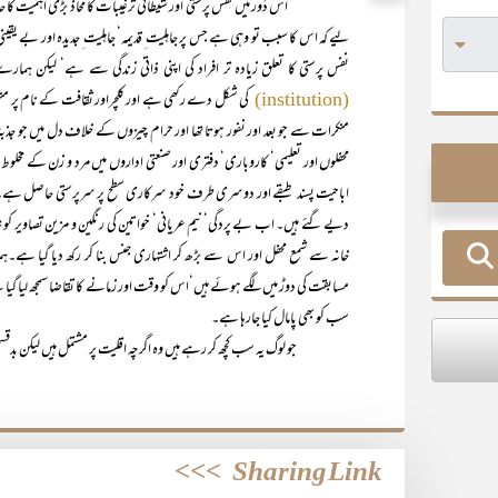
اس دَور میں نفس پرستی اور شیطانی ترغیبات کا محاذ بڑی اہمیت کا حامل
لیے کہ اس کا سبب تو وہی ہے جس پر جاہلیت ِ قدیمہ‘ جاہلیت ِ جدیدہ اور بے 
نفس پرستی کا تعلق زیادہ تر افراد کی اپنی ذاتی زندگی سے ہے‘ لیکن ہ
کی شکل دے رکھی ہے اور کلچراور ثقافت کے نام پر منک
(institution)
منکرات سے جو بعد اور نفور ہوتا تھا اور حرام چیزوں کے خلاف دل میں جو جذبہ
محفلوں اور تعلیمی‘ کاروباری‘ دفتری اور صنعتی اداروں میں مرد و زن کے مخ
اباحیت پسند طبقے اور دوسری طرف خود سرکاری سطح پر سرپرستی حاصل ہے۔ اس
دیے گئے ہیں۔ اب بے پردگی‘ نیم عریانی‘ خواتین کی رنگین و مزین تصاویر کو 
خانہ سے شمع محفل اور اس سے بڑھ کر اشتہاری جنس بنا کر رکھ دیا گیا ہے۔ہ
مسابقت کی دوڑ میں لگے ہوئے ہیں‘اس کو وقت اور زمانے کا تقاضا سمجھ لیا گیا 
سب کو بھی پامال کیا جارہا ہے۔
جو لوگ یہ سب کچھ کر رہے ہیں وہ اگرچہ اقلیت پر مشتمل ہیں لیکن بدقسم
>>>
Sharing Link