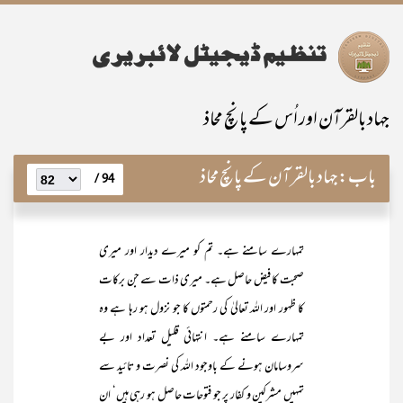
جہاد بالقرآن اور اُس کے پانچ محاذ
باب:
جہاد بالقرآن کے پانچ محاذ
94 /
تمہارے سامنے ہے۔ تم کو میرے دیدار اور میری
صحبت کا فیض حاصل ہے۔ میری ذات سے جن برکات
کا ظہور اور اللہ تعالیٰ کی رحمتوں کا جو نزول ہو رہا ہے وہ
تمہارے سامنے ہے۔ انتہائی قلیل تعداد اور بے
سروسامان ہونے کے باوجود اللہ کی نصرت و تائید سے
تمہیں مشرکین و کفار پر جو فتوحات حاصل ہو رہی ہیں‘ ان