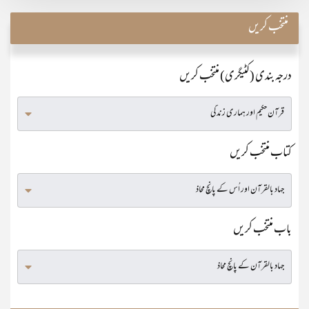
منتخب کریں
درجہ بندی (کٹیگری) منتخب کریں
کتاب منتخب کریں
باب منتخب کریں