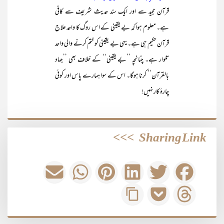
قرآن مجید سے اور ایک سند حدیث شریف سے کافی
ہے۔ معلوم ہوا کہ بے یقینی کے اس روگ کا واحد علاج
قرآن حکیم ہی ہے۔ یہی بے یقینی کو ختم کرنے والی واحد
تلوار ہے۔ چنانچہ ’’بے یقینی‘‘ کے خلاف بھی ’’جہاد
بالقرآن‘‘ کرنا ہوگا۔ اس کے سوا ہمارے پاس اور کوئی
چارۂ کار نہیں!
>>>
Sharing Link