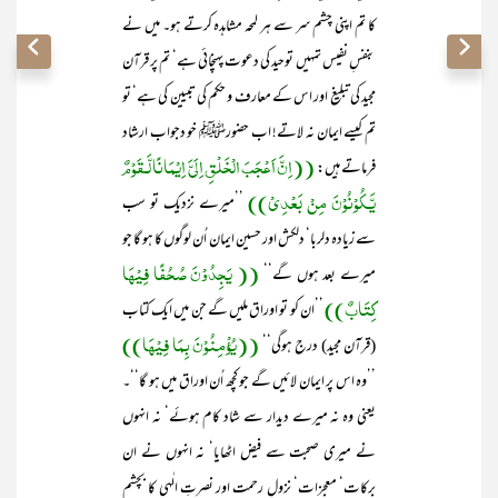
کا تم اپنی چشم سر سے ہر لمحہ مشاہدہ کرتے ہو۔ میں نے
بنفسِ نفیس تمہیں توحید کی دعوت پہنچائی ہے‘ تم پر قرآن
مجید کی تبلیغ اور اس کے معارف و حکم کی تبیین کی ہے‘ تو
تم کیسے ایمان نہ لاتے! اب حضورﷺ خو دجواب ارشاد
((اِنَّ اَعْجَبَ الْخَلْقِ اِلَیَّ اِیْمَانًا لَّـقَوْمٌ
فرماتے ہیں:
یَّـکُوْنُوْنَ مِنْ بَعْدِیْ))
’’میرے نزدیک تو سب
سے زیادہ دلربا‘ دلکش اور حسین ایمان اُن لوگوں کا ہو گا جو
(( یَجِدُوْنَ صُحُفًا فِیْہَا
میرے بعد ہوں گے‘‘
کِتَابٌ))
’’ان کو تو اوراق ملیں گے جن میں ایک کتاب
((یُؤْمِنُوْنَ بِمَا فِیْہَا))
(قرآن مجید) درج ہوگی‘‘
’’وہ اس پر ایمان لائیں گے جو کچھ اُن اوراق میں ہو گا‘‘۔
یعنی وہ نہ میرے دیدار سے شاد کام ہوئے‘ نہ انہوں
نے میری صحبت سے فیض اٹھایا‘ نہ انہوں نے ان
برکات‘ معجزات‘ نزولِ رحمت اور نصرتِ الٰہی کا بچشم