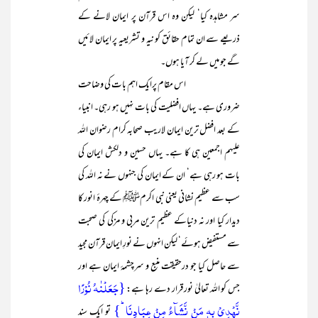
سر مشاہدہ کیا‘ لیکن وہ اس قرآن پر ایمان لانے کے
ذریعے سے ان تمام حقائق کو نیہ و تشریعیہ پر ایمان لائیں
گے جو میں لے کر آیا ہوں۔
اس مقام پرایک اہم بات کی وضاحت
ضروری ہے۔ یہاں افضلیت کی بات نہیں ہو رہی۔ انبیاء
کے بعد افضل ترین ایمان لاریب صحابہ کرام رضوان اللہ
علیہم اجمعین ہی کا ہے۔ یہاں حسین و دلکش ایمان کی
بات ہو رہی ہے‘ ان کے ایمان کی جنہوں نے نہ اللہ کی
سب سے عظیم نشانی یعنی نبی اکرمﷺ کے چہرۂ انور کا
دیدار کیا اور نہ دنیاکے عظیم ترین مربی و مزکی کی صحبت
سے مستفیض ہوئے‘ لیکن انہوں نے نورِ ایمان قرآن مجید
سے حاصل کیا جو درحقیقت منبع و سرچشمۂ ایمان ہے اور
{جَعَلۡنٰہُ نُوۡرًا
جس کو اللہ تعالیٰ نور قرار دے رہا ہے:
نَّہۡدِیۡ بِہٖ مَنۡ نَّشَآءُ مِنۡ عِبَادِنَا ؕ}
تو ایک سند