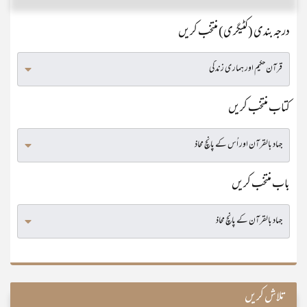
درجہ بندی (کٹیگری) منتخب کریں
کتاب منتخب کریں
باب منتخب کریں
تلاش کریں