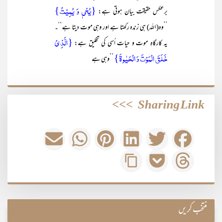
{یُحۡیٖ وَ یُمِیۡتُ}
برعکس حقیقت بیان ہوتی ہے:
’’وہ(اللہ) ہی زندہ رکھتا ہے اور وہی موت دیتا ہے‘‘۔
{الَّذِیۡ
یہ کارگاہِ موت و حیات اُسی کی تخلیق ہے:
خَلَقَ الۡمَوۡتَ وَ الۡحَیٰوۃَ}
’’وہی ہے
>>>
Sharing Link
منتخب کریں