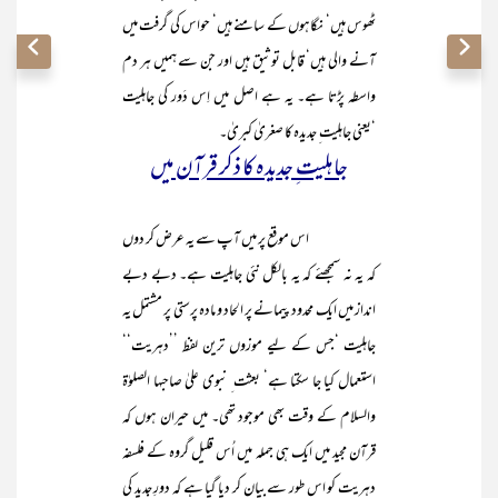
ٹھوس ہیں‘ نگاہوں کے سامنے ہیں‘ حواس کی گرفت میں
آنے والی ہیں‘ قابل توثیق ہیں اور جن سے ہمیں ہر دم
واسطہ پڑتا ہے۔ یہ ہے اصل میں اِس دَور کی جاہلیت
‘یعنی جاہلیت ِ جدیدہ کا صغریٰ کبریٰ۔
جاہلیت ِ جدیدہ کا ذکر قرآن میں
اس موقع پر میں آپ سے یہ عرض کر دوں
کہ یہ نہ سمجھئے کہ یہ بالکل نئی جاہلیت ہے۔ دبے دبے
انداز میں ایک محدود پیمانے پر الحاد و مادہ پرستی پر مشتمل یہ
جاہلیت ‘جس کے لیے موزوں ترین لفظ ’’دہریت‘‘
استعمال کیا جا سکتا ہے‘ بعثت ِ نبوی علیٰ صاحبہا الصلوٰۃ
والسلام کے وقت بھی موجود تھی۔ میں حیران ہوں کہ
قرآن مجید میں ایک ہی جملہ میں اُس قلیل گروہ کے فلسفہ
دہریت کو اس طور سے بیان کر دیا گیا ہے کہ دورِ جدید کی