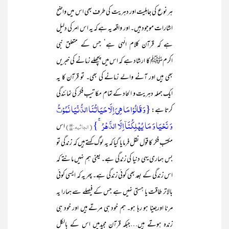
ہر نوع کی جاہلیت اور دہریت کی طرف بھی اس میں واضح
اشارات موجود ہیں۔ اور واقعہ یہ ہے کہ یہ اس امر کی دلیل
ہے کہ قرآن کلام الٰہی ہے‘ جس کے متعلق نبی
اکرمﷺ کا ارشاد ہے کہ اس میں پچھلے زمانے کی خبریں
بھی ہیں اور آنے والے زمانے کی بھی۔ تو قرآن کا یہ
ایک جملہ دہریت و الحاد کے تمام مکاتیب فکر کی نمائندگی
{وَ قَالُوۡا مَا ہِیَ اِلَّا حَیَاتُنَا الدُّنۡیَا نَمُوۡتُ
کرتا ہے:
وَ نَحۡیَا وَ مَا یُہۡلِکُنَاۤ اِلَّا الدَّہۡرُ ۚ}
(الجاثیہ:۲۴)
اس
مکتب ِفکر کا قول نقل فرمایا گیا کہ یہ لوگ کہتے ہیں کہ زندگی تو
بس ہماری یہی دنیا کی زندگی ہے۔ یعنی ہم نہیں مانتے کہ
اس زندگی کے بعد بھی کوئی زندگی ہے۔ پھر یہ کہ ایسی کوئی
بالاتر طاقت یا ہستی نہیں ہے جس کے فیصلے سے ہمارا یہ
مرنا اورجینا ہو رہا ہو۔ ہم خود ہی مرتے ہیں اور خود ہی
زندہ ہوتے ہیں…جبکہ قرآن مجیدمیں اس کے بالکل