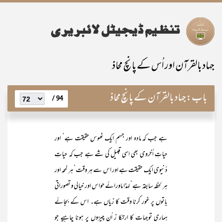
جہاد بالقرآن اور اُس کے پانچ محاذ
باب:
جہاد بالقرآن کے پانچ محاذ
94 /
ہے جب کہ مادہ اور جسم ایک ٹھوس حقیقت ہے‘ اور
حیاتِ اُخروی بھی اسی قبیل کی شے ہے جب کہ حیاتِ
دُنیوی ایک حقیقت ہے اور اس سے ہر وقت‘ ہر لمحہ اور
ہر لحظہ سابقہ ہے‘ لہذا ماورائے حواس اور خیالی و تصوراتی
باتوں پر غور کرنا وقت کا زیاں ہے۔ اس کے بجائے
ہماری توجہات کا ارتکا ز اُن چیزوں پر ہونا چاہیے جو