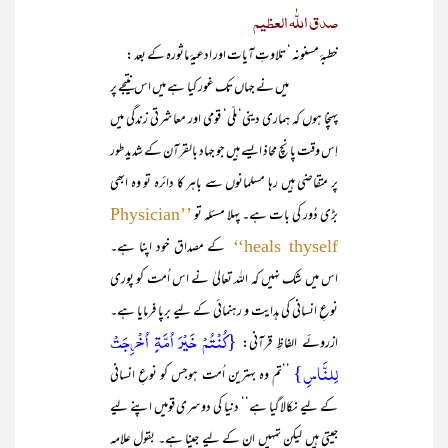
صدق اللّٰہ العظیم
خطبۂ مسنونہ ‘ تلاوتِ آیات اور ادعیۂ ماثورہ کے بعد :
میں نے جہاں تک غور کیا ہے میں اس نتیجے پر
پہنچا ہوں کہ ہماری دینی‘ ملّی‘ قومی اور معاشرتی زندگی میں
اِس وقت پانچ محاذ ایسے ہیں جو جہاد بالقرآن کے شدید طور
پر متقاضی ہیں رہا مسلمانوں سے باہر کا دائرہ تو وہ ابھی
بڑی دُور کی بات ہے۔ پہلا مسئلہ تو
’’Physician
کے مصداق خود اپنا ہے۔
heals thyself‘‘
اس میں شک نہیں کہ اللہ تعالیٰ نے اس اُمت کو پوری
نوعِ انسانی کی ہدایت و رہنمائی کے لیے برپا فرمایا ہے۔
{کُنۡتُمۡ خَیۡرَ اُمَّۃٍ اُخۡرِجَتۡ
ازروئے الفاظِ قرآنی:
لِلنَّاسِ}
’’تم وہ بہترین اُمت ہوجس کو نوعِ انسانی
کے لیے نکالا گیا ہے‘‘ دنیا کی دوسری قومیں اپنے لیے
جیتی ہیں لیکن تمہیں ان کے لیے جینا ہے۔ بقول علامہ