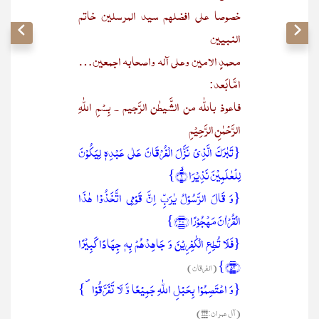
خصوصا علی افضلھم سید المرسلین خاتم
النبیین
محمدٍ الامین وعلی آلہ واصحابہ اجمعین…
امَّا بَعد:
فاعوذ باللّٰہ من الشَّیطٰن الرَّجیم ۔ بِسْمِ اللّٰہِ
الرَّحْمٰنِ الرَّحِیْمِ
{تَبٰرَکَ الَّذِیۡ نَزَّلَ الۡفُرۡقَانَ عَلٰی عَبۡدِہٖ لِیَکُوۡنَ
لِلۡعٰلَمِیۡنَ نَذِیۡرَا ۙ﴿۱﴾}
{وَ قَالَ الرَّسُوۡلُ یٰرَبِّ اِنَّ قَوۡمِی اتَّخَذُوۡا ہٰذَا
الۡقُرۡاٰنَ مَہۡجُوۡرًا ﴿۳۰﴾}
{فَلَا تُطِعِ الۡکٰفِرِیۡنَ وَ جَاہِدۡہُمۡ بِہٖ جِہَادًا کَبِیۡرًا
﴿۵۲﴾}
(الفرقان)
{وَ اعۡتَصِمُوۡا بِحَبۡلِ اللّٰہِ جَمِیۡعًا وَّ لَا تَفَرَّقُوۡا ۪}
(آل عمران:۱۰۳)