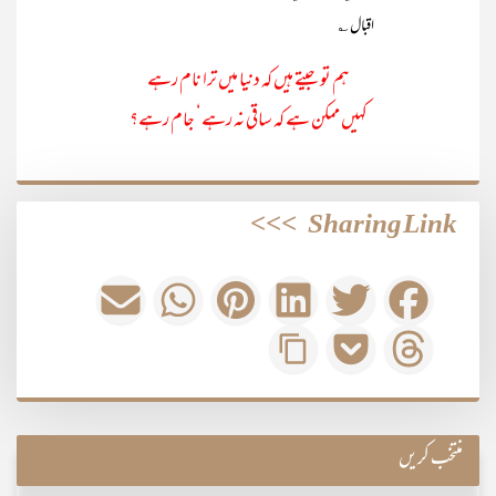
اقبال ؎
ہم تو جیتے ہیں کہ دنیا میں ترا نام رہے
کہیں ممکن ہے کہ ساقی نہ رہے‘ جام رہے؟
>>>
Sharing Link
منتخب کریں