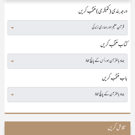
درجہ بندی (کٹیگری) منتخب کریں
کتاب منتخب کریں
باب منتخب کریں
تلاش کریں