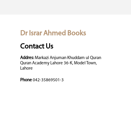
Dr Israr Ahmed Books
Contact Us
Addres:
Markazi Anjuman Khuddam ul Quran
Quran Academy Lahore 36-K, Model Town,
Lahore
Phone
042-35869501-3