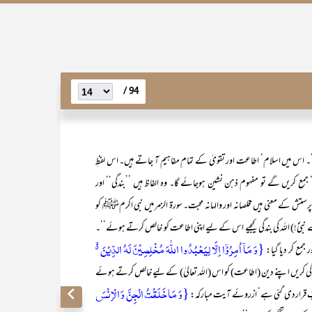
94 /
اس میں اسلام‘ اطاعت اور تقویٰ کے تمام مفاہیم آ جاتے ہیں۔ اس لفظِ
جمع کریں گے تو مفہوم ذہن نشین ہوجائے گا۔ وہ الفاظ ہیں ’’بندگی‘‘ اور
پرستش کے معنی ہیں مخلصانہ اور والہانہ محبت۔ سورۃ الزمر میں نبی اکرمﷺ کو
بیؐ!) اللہ کی بندگی کیجیے اس کے لیے اپنی اطاعت کو خالص کرتے ہوئے‘‘۔
{وَ مَاۤ اُمِرُوۡۤا اِلَّا لِیَعۡبُدُوا اللّٰہَ مُخۡلِصِیۡنَ لَہُ الدِّیۡنَ ۬ۙ
جمع کر دیا گیا:
ہ کی بندگی کریں اپنے دین (اطاعت) کو اس (اللہ تعالیٰ) کے لیے خالص کرتے ہوئے
{وَ مَا خَلَقۡتُ الۡجِنَّ وَ الۡاِنۡسَ
ِ ربّ قراردی گئی ہے‘ ازروئے آیت مبارکہ: