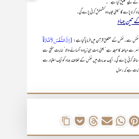
گی کے لیے تخلیق کیا ہے‘‘۔
د کرنا پڑے گا‘ یعنی مجاہدہ و کشمکش کرنی پڑے گی۔
ے تین جہاد
{اِنَّ النَّفۡسَ لَاَمَّارَۃٌۢ
۔ نفس کے متعلق قرآن میں فرمایا گیاہے:
اَمر سے مبالغہ کا صیغہ ہے‘ یعنی بہت ہی زیادہ اکسانے والا‘ نہایت سختی سے
 کے ساتھ کرنی پڑے گی۔ ایک حدیث میں نفس کے خلاف جہاد کو ایک اعتبار سے
روایت ہے کہ رسول