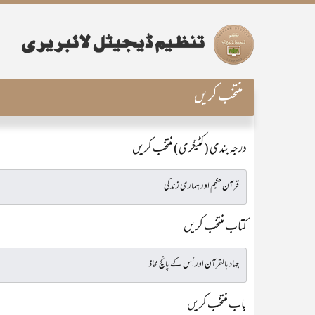
منتخب کریں
درجہ بندی (کٹیگری) منتخب کریں
کتاب منتخب کریں
باب منتخب کریں