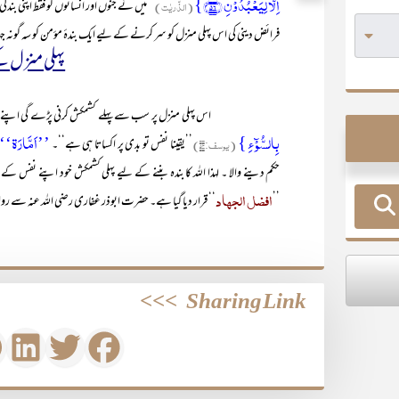
اِلَّا لِیَعۡبُدُوۡنِ ﴿۵۶﴾}
(الذّٰریٰت)
’’میں نے جنوں اور انسانوں کو فقط اپنی بند
فرائض دینی کی اس پہلی منزل کو سر کرنے کے لیے ایک بندۂ مؤمن کو سہ گونہ جہا
پہلی منزل ک
اس پہلی منزل پر سب سے پہلے کشمکش کرنی پڑے گی اپنے نفس سے
بِالسُّوۡٓءِ }
’’اَمَّارَۃ‘‘
(یوسف:۵۳)
’’یقینا نفس تو بدی پر اکساتا ہی ہے‘‘۔
حکم دینے والا ۔ لہذا اللہ کا بندہ بننے کے لیے پہلی کشمکش خود اپنے نفس
افضل الجہاد
’’
‘‘ قرار دیا گیا ہے۔ حضرت ابوذر غفاری رضی اللہ عنہ سے 
>>>
Sharing Link