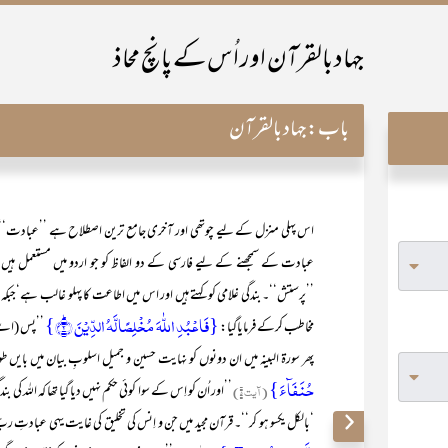
جہاد بالقرآن اور اُس کے پانچ محاذ
باب:
جہاد بالقرآن
اس پہلی منزل کے لیے چوتھی اور آخری جامع ترین اصطلاح ہے ’’عبادت‘‘۔ 
عبادت کے سمجھنے کے لیے فارسی کے دو الفاظ کو جو اردو میں مستعمل ہیں‘ 
’’پرستش‘‘۔ بندگی غلامی کو کہتے ہیں اور اس میں اطاعت کا پہلو غالب ہے‘جبکہ 
{فَاعۡبُدِ اللّٰہَ مُخۡلِصًا لَّہُ الدِّیۡنَ ؕ﴿۲﴾}
مخاطب کرکے فرمایاگیا:
’’پس (اے ن
پھر سورۃ البینہ میں ان دونوں کو نہایت حسین و جمیل اسلوبِ بیان میں بایں طور 
حُنَفَآءَ}
(آیت ۵)
’’اور اُن کو اِس کے سوا کوئی حکم نہیں دیا گیا تھا کہ الل
‘بالکل یکسو ہو کر‘‘۔ قرآن مجید میں جن و اِنس کی تخلیق کی غایت یہی عبادت