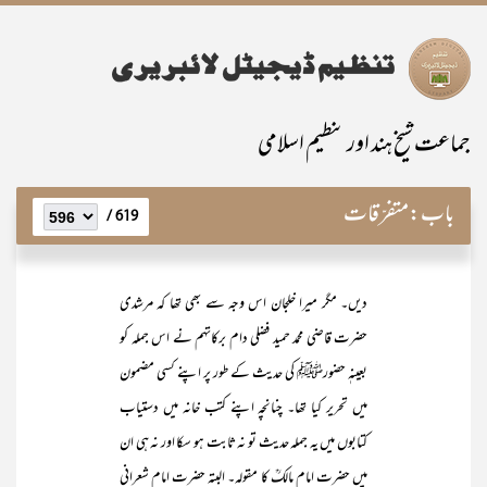
جماعت شیخ ہند اور تنظیم اسلامی
باب:
متفرّقات
619 /
دیں۔ مگر میرا خلجان اس وجہ سے بھی تھا کہ مرشدی
حضرت قاضی محمد حمید فضلی دام برکاتہم نے اس جملہ کو
بعینہٖ حضورﷺ کی حدیث کے طور پر اپنے کسی مضمون
میں تحریر کیا تھا۔ چنانچہ اپنے کتب خانہ میں دستیاب
کتابوں میں یہ جملہ حدیث تو نہ ثابت ہو سکا اور نہ ہی ان
میں حضرت امام مالکؒ کا مقولہ۔ البتہ حضرت امام شعرانی