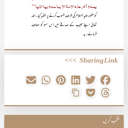
یصلح آخر ھذہ الامۃ الا بما صلح بھا اوّلھا‘‘
کو حضور علیہ السلام کی طرف منسوب کرنے پر متنبہ کیا۔ اللہ
تعالیٰ اپنے حبیب کے صدقے میں اس سہو کو معاف
فرمائے۔ یہ
>>>
Sharing Link
منتخب کریں