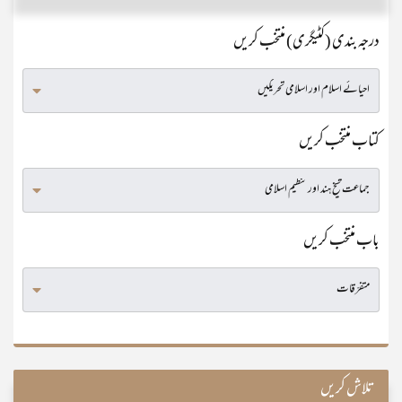
درجہ بندی (کٹیگری) منتخب کریں
کتاب منتخب کریں
باب منتخب کریں
تلاش کریں