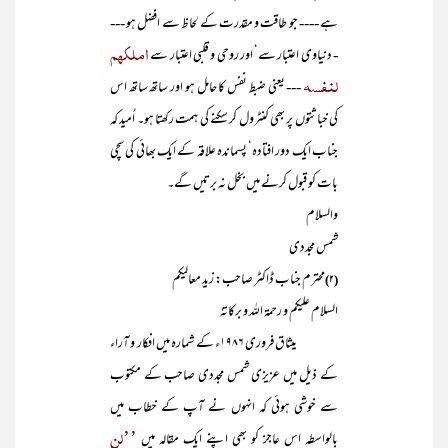
ہے ---- جو طاقت و مقدرت کے لحاظ سے افضل ہو ---
املکھم
- دنیاوی اعتبار سے‘ اور روحی و قلبی اعتبار سے
لنفسہ
--- یعنی ضبط نفس کا حامل ہو اور ساتھ ساتھ اس
کی خباثتوں پر بھی کنٹرول کر سکنے کی ہمت رکھتا ہو۔ اُمید کہ
جناب ایک دور افتادہ‘ پسماندہ علاقہ کے ایک بھائی کی سچی
بات کو قبول کرنے میں بخل نہ برتیں گے۔
والسلام
شمس مجددی
محترم جناب ڈاکٹر صاحب: زید معالیکم
(۲)
السلام علیکم و رحمۃ اللہ و برکاتہٗ
میثاق فروری ۱۹۸۶ء کے شمارہ میں افکار و آراء
کے ذیل میں عزیزی شمس مجددی صاحب کے مکتوب
سے خوشی ہوئی کہ انہوں نے آپ کے خطاب میں
’’لن
بالواسطہ اس عاجز کو بھی اپنے ایک مقالہ میں