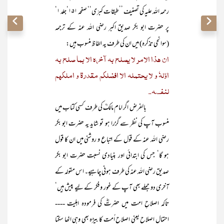
رحمہ اللہ علیہ کی تصنیف ’’طبقات کبرٰی‘‘ صفحہ ۱۵۱‘جلد ۱‘
پر حضرت ابو بکر صدیق اکبر رضی اللہ عنہ کے ترجمہ
(سوانحی تذکرہ) میں ان کی طرف یہ الفاظ منسوب ہیں:
ان ھذا الامر لا یصلح بہ آخرہ الا بما صلح بہ
اوّلہٗ و لا یحتملہ الا افضلکم مقدرۃ و املکھم
لنفسہ۔
بالفرض اگر امام مالکؒ کی طرف کسی کتاب میں
منسوب آپ کی نظر سے گزرا ہو تو شاید یہ حضرت ابو بکر
رضی اللہ عنہ کے قول کے اتباع و روشنی میں ان کا قول
ہو گا‘ جس کی ابتدائی اور بنیادی نسبت حضرت ابو بکر
صدیق رضی اللہ عنہ کی طرف ہونی چاہیے۔ اس مقولہ کے
آخری دو جملے بھی آپ کے غور و فکر کے لیے پیش ہیں‘
تاکہ اصلاحِ امت میں حضرتؓ کی فرمودہ اہلیت ----
احتمالِ اصلاح یعنی اصلاحِ اُمت کا بیڑہ بھی وہی اٹھا سکتا