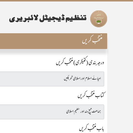
منتخب کریں
درجہ بندی (کٹیگری) منتخب کریں
کتاب منتخب کریں
باب منتخب کریں