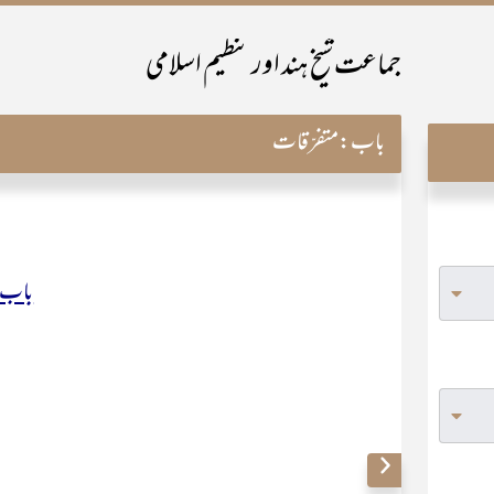
جماعت شیخ ہند اور تنظیم اسلامی
باب:
متفرّقات
باب 