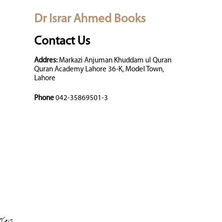
Dr Israr Ahmed Books
Contact Us
Addres:
Markazi Anjuman Khuddam ul Quran
Quran Academy Lahore 36-K, Model Town,
Lahore
Phone
042-35869501-3