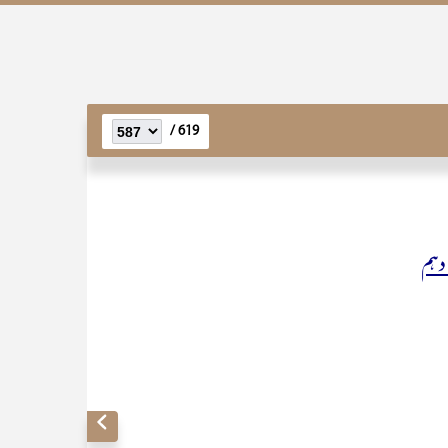
619 /
دہم