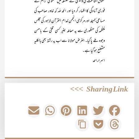
حقوق اشاعت کی واپسی کے سلسلہ میں گفتگو کی‘ راقم نے
فوری آمادگی کا اظہار کر دیا اور الحمد للہ کہ خاور صاحب کی
مساعی ٔجمیلہ اور مرکزی انجمن خدام القرآن لاہور کی مجلس
منتظمہ کی منظوری سے یہ معاملہ بغیر کسی تلخی کے باحسن
وجوہ طے پا گیا۔ الغرض مولانا سے اب یہ رشتہ بھی بالکلیہ
منقطع ہو گیا ہے۔
اسرار احمد
>>>
Sharing Link