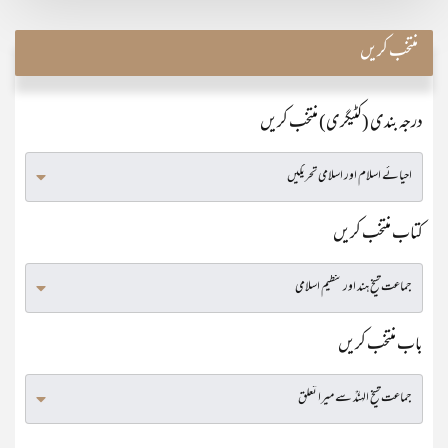
منتخب کریں
درجہ بندی (کٹیگری) منتخب کریں
کتاب منتخب کریں
باب منتخب کریں