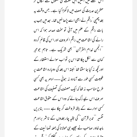
اس مسئلے میں انہیں اہل سنت کی صفوں سے نکال کر
منکرین حدیث کی صف میں لا کھڑا کیا ہے۔ جس وقت یہ
جلد چھپی‘ راقم نے ابھی اسے پڑھا نہیں تھا۔ بعد میں جب یہ
بات راقم کے علم میں آئی تو سخت صدمہ ہوا کہ اس
رائے کی اشاعت میں راقم الحروف اور اس کی قائم کردہ
’’انجمن خدام القرآن‘‘ بھی شریک ہے۔ تاہم جو تیر
کمان سے نکل چکا تھا اس پر تو اب سوائے استغفار کے
اور کچھ نہ کیا جا سکتا تھا‘ البتہ اس جلد کی دوبارہ اشاعت پر
طبیعت کسی طور سے آمادہ نہ ہوئی ---- ادھر یہ بھی کسی
طرح مناسب نہ تھا کہ ایک مصنف کی تصنیف کی اشاعت
صرف اس لیے رُک جائے کہ وہ اس کے حقوق اشاعت
کسی ادارے کے ہاتھ فروخت کر چکا ہے ---- بنابریں
تفسیر ’’تدبر قرآن‘‘ کی بقیہ چار جلدوں کے ناشر برادرم
ماجد خاور صاحب نے جیسے ہی مولانا کی جملہ تصانیف کے