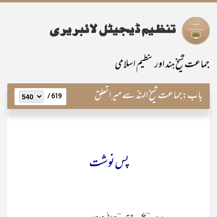
جماعت شیخ ہند اور تنظیم اسلامی
باب:
جماعت شیخ الہندؒ سے میرا تعلق
619 /
پس نوشت