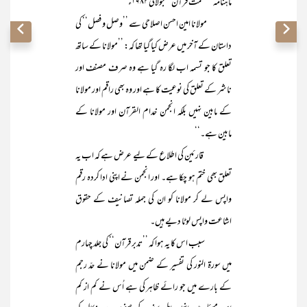
ماہنامہ ’’حکمت قرآن‘‘ جولائی ۱۹۸۲ء
مولانا امین احسن اصلاحی سے ’’وصل و فصل‘‘ کی
داستان کے آخر میں عرض کیا گیا تھا کہ: ’’مولانا کے ساتھ
تعلق کا جو تسمہ اب لگا رہ گیا ہے وہ صرف مصنف اور
ناشر کے تعلق کی نوعیت کا ہے اور وہ بھی راقم اور مولانا
کے مابین نہیں بلکہ انجمن خدام القرآن اور مولانا کے
مابین ہے۔‘‘
قارئین کی اطلاع کے لیے عرض ہے کہ اب یہ
تعلق بھی ختم ہو چکا ہے۔ اور انجمن نے اپنی ادا کردہ رقم
واپس لے کر مولانا کو ان کی جملہ تصانیف کے حقوق
اشاعت واپس لوٹا دیے ہیں۔
سبب اس کا یہ ہوا کہ ’’تدبر قرآن‘‘ کی جلد چہارم
میں سورۃ النور کی تفسیر کے ضمن میں مولانا نے حدّ رجم
کے بارے میں جو رائے ظاہر کی ہے اُس نے کم از کم