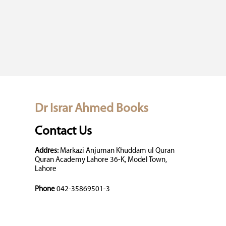
Dr Israr Ahmed Books
Contact Us
Addres:
Markazi Anjuman Khuddam ul Quran
Quran Academy Lahore 36-K, Model Town,
Lahore
Phone
042-35869501-3