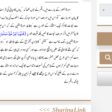
---------------------------
سورۃ العصر کے بارے میں راقم نے جو یہ لکھا کہ ’’یہاں کامیابی کی فرسٹ ی
کا بیان ہو رہا ہے‘‘ تو اس میں صرف اس سورۂ مبارکہ کے اسلوب کی جانب
سے نجات کا ذکر ایک استثناء کے طور پر ہے‘ بمقابلہ سورۃ التین کے ‘ کہ اس
{فَلَہُمۡ اَجۡرٌ غَیۡرُ مَمۡنُوۡنٍ ؕ
ثانیاً آخر میں ذکر صرف نجات کا نہیں بلکہ مثبت طور پر
کہ کسی شے کا اپنی جگہ حقیر یا وقیع ہونا اور ہے اور کسی دوسری چیز کے مقابلے میں
بہت کم! اسی طرح محض جہنم سے چھٹکارا پا جانا بھی اگرچہ اپنی جگہ بہت بڑی 
درجات بھی کم تر ہوں گے (جس کی نسبت و تناسب کا ایک اندازہ ہو سکتا ہے 
والے درجہ کے جنتی کو اس طرح دیکھے گا جیسے تم زمین پر بیٹھ کر آسمان کے ستار
چونکہ راقم نے
>>>
Sharing Link