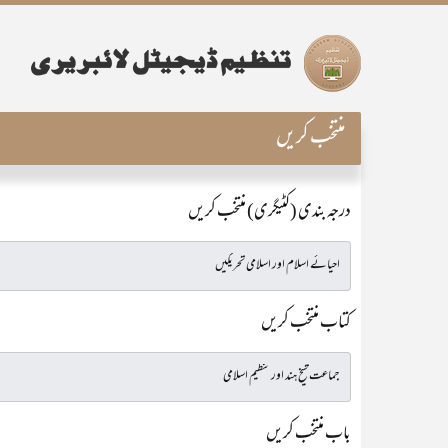
منتخب کریں
درجہ بندی (کٹیگری) منتخب کریں
کتاب منتخب کریں
باب منتخب کریں