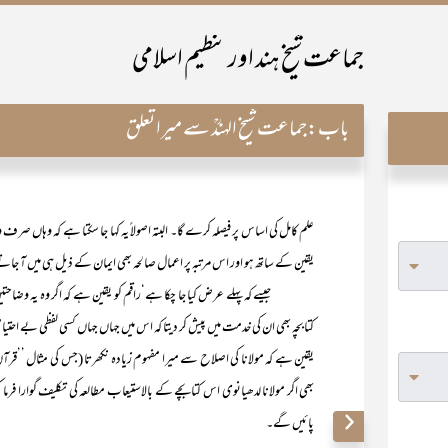
جماعت شیخ ہند اور تنظیم اسلامی
باب:
جماعت شیخ الہندؒ سے میرا تعلق
علم کامل کی اساس پر فیصلہ کرے گا۔ البتہ اصولاً یہ کہا جا سکتا ہے کہ وہاں صرف و
یقین کے ساتھ ہو اور اس مرتبہ پر اعمال صالحہ بھی ایمان کے ذیل ہی میں آ جاتے
جیسے کہ پہلے عرض کیا جا چکا ہے‘راقم کو یقین ہے کہ اگر وہ یہ وضاحتیں مولانا 
کتابچہ بھی ان کی خدمت میں پیش کر دیتا کہ اس میں جہاں جہاں کسی لفظی بے احتیاط
یقین ہے کہ مولانا کی اصلاح سے میرا مفہوم زیادہ نکھرتا (جس کی مثال ’’قرا
بھی اگر مولانا لدھیانوی اس کتابچے کے بالاستیعاب مطالعہ کی تکلیف گوارا فرما کر 
پائیں گے۔