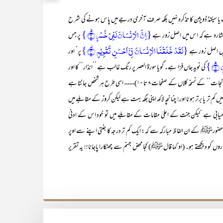
ا سیکنڈ ڈویژن کا تذکرہ نہیں بلکہ صرف آخری درجے میں پاس ہونے کی شرح
{اِنَّ الۡاِنۡسَانَ لَفِیۡ خُسۡرٍ ۙ﴿۲﴾}
 اشارہ ہے کہ اس میں اصل زور ہے
پر جس
{لَقَدۡ خَلَقۡنَا الۡاِنۡسَانَ فِیۡۤ اَحۡسَنِ تَقۡوِیۡمٍ ۫﴿۴﴾}
 میں اصل زور ہے
پر‘ اور
﴿۶﴾}
کی نوید جاں فزا ہے۔ گویا سورۃ العصر پر رنگ غالب ہے ’’انذار‘‘ کا اور
سورۃ التین پر رنگ غالب ہے ’’تبشیر‘‘ کا (مزید تشریح کے لیے ملاحظہ ہو ’’راہِ نجات‘‘ کے نسخہ کلاں کے صفحات ۸ تا ۱۰)---- اسی طرح ہر شخص جانتا ہے
 کم تر یا برتر ہونا اور! چنانچہ لاکھ اپنی جگہ بہت ہے لیکن کروڑ کے مقابلے میں
کامیابی ہے ‘لیکن جنت کے اعلیٰ مقامات کے مقابلے میں تو خود اس کے ادنیٰ
حضورﷺ کے ان الفاظ مبارکہ سے کہ: ایک کم تر درجہ کا جنتی اپنے سے اوپر
وں کو دیکھتے ہو۔ (او کما قال ﷺ) کجا محض جہنم سے چھٹکارا پاجانا!! یہ تقریر